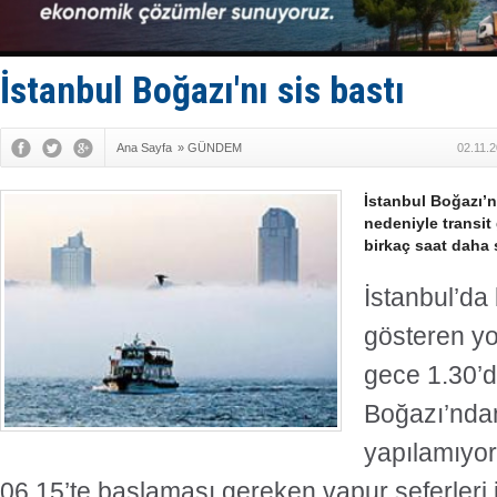
Hürmüz’de
Rusya'nın g
Keşfedildi
D-Marin, A
İstanbul Boğazı'nı sis bastı
Van’da inş
Ana Sayfa
»
GÜNDEM
02.11.
İstanbul Boğazı’n
nedeniyle transit 
birkaç saat daha s
İstanbul’da 
gösteren yo
gece 1.30’d
Boğazı’ndan
yapılamıyor
06.15’te başlaması gereken vapur seferleri 