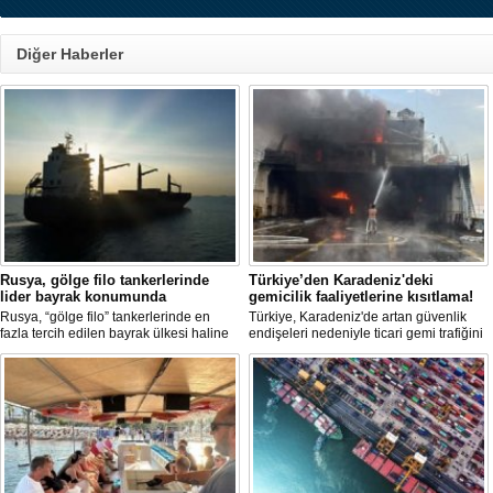
Diğer Haberler
Rusya, gölge filo tankerlerinde
Türkiye’den Karadeniz'deki
lider bayrak konumunda
gemicilik faaliyetlerine kısıtlama!
Rusya, “gölge filo” tankerlerinde en
Türkiye, Karadeniz'de artan güvenlik
fazla tercih edilen bayrak ülkesi haline
endişeleri nedeniyle ticari gemi trafiğini
geldi. Yaptırım baskısının artmasıyla
kısıtlamaya başladı. Bu durum,
birlikte çok sayıda tanker Rus bayrağına
bölgedeki gıda güvenliğini tehdit ediyor.
geçerken, bu durum küresel denizcilik
yaptırımlarının uygulanması açısından
yeni bir tablo ortaya koyuyor.