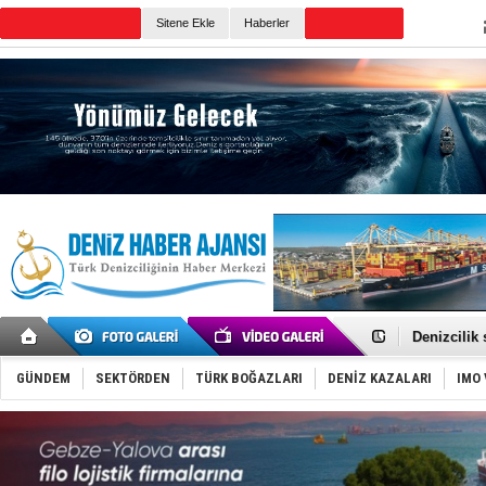
TURKISH MARITIME
Sitene Ekle
Haberler
CANLI YAYIN
Günün Haberleri
Rusya, göl
Enejota ti
Denizcilik
Türkiye’den
‘14. Olymp
GÜNDEM
SEKTÖRDEN
TÜRK BOĞAZLARI
DENİZ KAZALARI
IMO 
Taksi Botla
TÜRKLİM Ba
SOCAR da M
Türkiye'nin
Dünyanın e