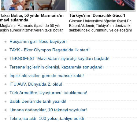
Taksi Botlar, 50 yıldır Marmaris’in
Türkiye'nin ‘Denizcilik Gücü’!
mavi sularında
Giresun Üniversitesi öğretim üyesi Dr.
Muğla’nın Marmaris ilçesinde 50 yılı
Bülent Akdemir, Türkiye'nin denizcilik
aşkın süredir hizmet veren taksi botlar,
sektöründeki durumunu ve geleceğini
hem ulaşım hem de turistik gezi
değerlendirdi.
amacıyla kullanılmaya devam ediyor.
Rusya'nın gizli filosu büyüyor!
TAYK - Eker Olympos Regatta'da ilk start!
TEKNOFEST ‘Mavi Vatan’ ziyaretçi kayıtları başladı!
Tersane işçilerinin direnişi, kazanımla sonuçlandı
İngiliz aktivistler, gemide mahsur kaldı!
İTU AUV, Dünya’da 2. oldu!
Türk Armatöre 'Uyuşturucu' tutuklaması!
Baltık Denizi'nde tarih yazıldı!
Limana dadandılar, 10 tekneyi soydular!
Tekne, su aldı: 100 yolcu, tahliye edildi