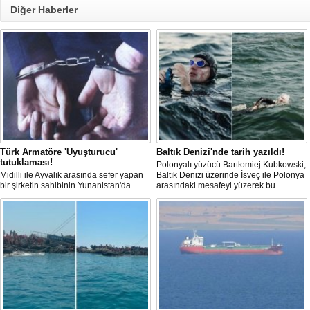
Diğer Haberler
Türk Armatöre 'Uyuşturucu'
Baltık Denizi'nde tarih yazıldı!
tutuklaması!
Polonyalı yüzücü Bartłomiej Kubkowski,
Midilli ile Ayvalık arasında sefer yapan
Baltık Denizi üzerinde İsveç ile Polonya
bir şirketin sahibinin Yunanistan'da
arasındaki mesafeyi yüzerek bu
tutuklandığı bildirildi.
başarının ilk örneği olarak tarihe geçti.