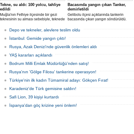
Tekne, su aldı: 100 yolcu, tahliye
Bacasında yangın çıkan Tanker,
edildi
demirletildi
Muğla'nın Fethiye ilçesinde bir gezi
Gelibolu ilçesi açıklarında tankerin
teknesinin su alması sebebiyle, teknede
bacasında çıkan yangın söndürüldü.
bulunan 100 yolcu tahliye edildi,
Tanker, ardından Şevketiye Demir
teknenin batmaması için bölgede
Sahası'na demirletildi.
Depo ve tekneler, alevlere teslim oldu
kurtarma çalışması başlatıldı.
İstanbul: Gemide yangın çıktı!
Rusya, Azak Denizi'nde güvenlik önlemleri aldı
YAŞ kararları açıklandı
Bodrum Milli Emlak Müdürlüğü’nden satış!
Rusya'nın 'Gölge Filosu' tankerine operasyon!
Türkiye'nin ilk kadın Tümamiral adayı: Gökçen Fırat!
Karadeniz'de Türk gemisine saldırı!
Safi Lion, 39 kişiyi kurtardı
İspanya'dan göç krizine yeni önlem!