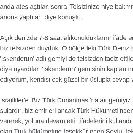
anda ateş açtılar, sonra 'Telsizinize niye bakm
anons yaptılar" diye konuştu.
Açık denizde 7-8 saat alıkonulduklarını ifade 
biz telsizden duyduk. O bölgedeki Türk Deniz K
'İskenderun' adlı gemiyi de telsizden taciz ettile
diye uyardılar. 'İskenderun' gemisinin kaptanını
ediyorum, kendisi çok güzel bir üslupla cevap v
İsrailliler'e 'Biz Türk Donanması'na ait gemiyiz
sulardır, biz emirleri ancak Türk Hükümeti'nden
vererek, yoluna devam etti" ifadelerini kullandı
olan Türk hükümetine teşekkür eden Soylu, tek