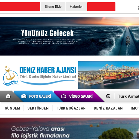
TURKISH MARITIME
Sitene Ekle
Haberler
CANLI YAYIN
Günün Haberleri
PROYAD, yat
Türkiye-Ir
Türk Armat
Deniz turi
DÖDER, 28.
GÜNDEM
SEKTÖRDEN
TÜRK BOĞAZLARI
DENİZ KAZALARI
IMO 
Fairline, T
Baltık Deni
Runit kubb
Limana dad
Türk Loydu