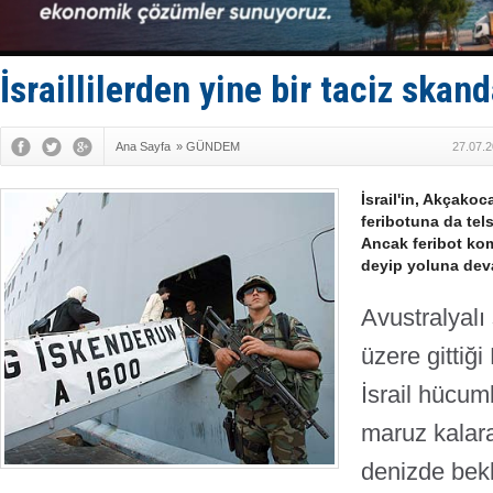
Hüseyin Me
Hat-San Te
Med Marine
KOSDER’den
İsraillilerden yine bir taciz skand
Kalyoncu’da
Ana Sayfa
»
GÜNDEM
27.07.2
İsrail'in, Akçako
feribotuna da tels
Ancak feribot ko
deyip yoluna deva
Avustralyalı 
üzere gittiğ
İsrail hücum
maruz kalar
denizde bekl