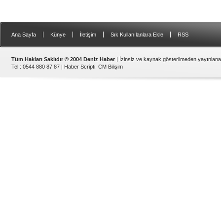
|
|
|
|
Ana Sayfa
Künye
İletişim
Sık Kullanılanlara Ekle
RSS
Tüm Hakları Saklıdır © 2004 Deniz Haber
| İzinsiz ve kaynak gösterilmeden yayınlan
Tel : 0544 880 87 87 |
Haber Scripti
:
CM Bilişim