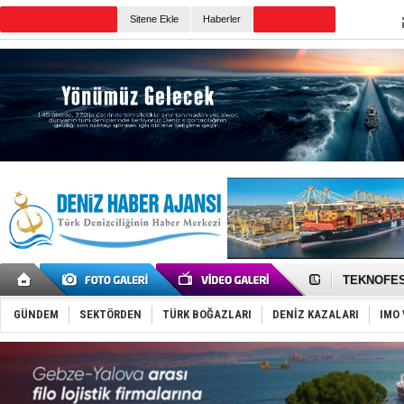
TURKISH MARITIME
Sitene Ekle
Haberler
CANLI YAYIN
Günün Haberleri
TAYK - Eke
İstanbul v
TEKNOFEST 
Tersane işç
İngiliz akt
GÜNDEM
SEKTÖRDEN
TÜRK BOĞAZLARI
DENİZ KAZALARI
IMO 
FESCO, Kar
DESE, BIMC
GİMBİRDER 
35 milyon T
İnsansız c