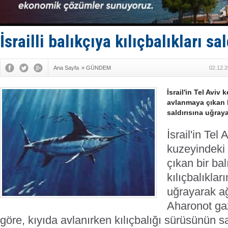
Yüzyıl son
Anadolu Te
Derince, I
Tüpraş, ha
İsrailli balıkçıya kılıçbalıkları sal
İTU AUV, D
Ana Sayfa
»
GÜNDEM
02.12.2
İsrail'in Tel Aviv
avlanmaya çıkan b
saldırısına uğraya
İsrail'in Tel 
kuzeyindeki
çıkan bir ba
kılıçbalıklar
uğrayarak ağ
Aharonot ga
göre, kıyıda avlanırken kılıçbalığı sürüsünün s