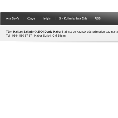
|
|
|
|
Ana Sayfa
Künye
İletişim
Sık Kullanılanlara Ekle
RSS
Tüm Hakları Saklıdır © 2004 Deniz Haber
| İzinsiz ve kaynak gösterilmeden yayınlan
Tel : 0544 880 87 87 |
Haber Scripti
:
CM Bilişim