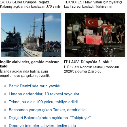
14. TAYK-Eker Olympos Regatta,
TEKNOFEST Mavi Vatan için ziyaretçi
Kalamış açıklarında başlayan J70 sınıfı
kayıt süreci başladı. Türkiye’nin
yarışlarıyla ilk startını verdi. İstanbul'u 10
denizcilik ve savunma teknolojilerine
gün boyunca yelken coşkusuyla
odaklanan etkinliği, 20-23 Ağustos
buluşturacak organizasyonun ilk
tarihleri arasında Gölcük Tersanesi
gününde 9 tekne rüzgârla buluştu.
Komutanlığı’nda gerçekleştirilecek.
İngiliz aktivistler, gemide mahsur
İTU AUV, Dünya’da 2. oldu!
kaldı!
İTÜ Sualtı Robotik Takımı, RoboSub
İzlanda açıklarında balina avını
2026'da dünya 2.'si oldu.
engellemeye çalışırken güvenlik
güçlerince durdurulan Bandero adlı
protesto gemisindeki 21 çevre aktivisti,
Baltık Denizi'nde tarih yazıldı!
günlerdir gemiden çıkmalarına izin
verilmediğini ve temel haklarının ihlal
Limana dadandılar, 10 tekneyi soydular!
edildiğini öne sürdü. Mürettebatta iki
Britanyalı aktivist de bulunuyor.
Tekne, su aldı: 100 yolcu, tahliye edildi
Bacasında yangın çıkan Tanker, demirletildi
Dışişleri Bakanlığı'ndan açıklama: "Takipteyiz"
Depo ve tekneler, alevlere teslim oldu