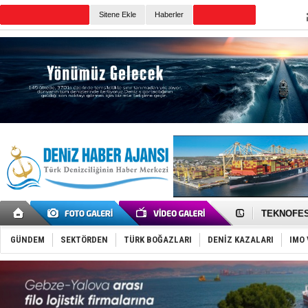
TURKISH MARITIME
Sitene Ekle
Haberler
CANLI YAYIN
Günün Haberleri
TAYK - Eke
İstanbul v
TEKNOFEST 
Tersane işç
İngiliz akt
GÜNDEM
SEKTÖRDEN
TÜRK BOĞAZLARI
DENİZ KAZALARI
IMO 
FESCO, Kar
DESE, BIMC
GİMBİRDER 
35 milyon T
İnsansız c