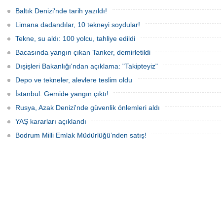
güçlerince durdurulan Bandero adlı
protesto gemisindeki 21 çevre aktivisti,
Baltık Denizi'nde tarih yazıldı!
günlerdir gemiden çıkmalarına izin
verilmediğini ve temel haklarının ihlal
Limana dadandılar, 10 tekneyi soydular!
edildiğini öne sürdü. Mürettebatta iki
Britanyalı aktivist de bulunuyor.
Tekne, su aldı: 100 yolcu, tahliye edildi
Bacasında yangın çıkan Tanker, demirletildi
Dışişleri Bakanlığı'ndan açıklama: "Takipteyiz"
Depo ve tekneler, alevlere teslim oldu
İstanbul: Gemide yangın çıktı!
Rusya, Azak Denizi'nde güvenlik önlemleri aldı
YAŞ kararları açıklandı
Bodrum Milli Emlak Müdürlüğü’nden satış!