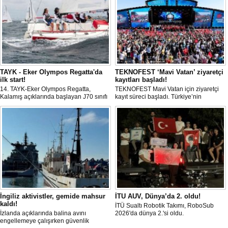
TAYK - Eker Olympos Regatta'da
TEKNOFEST ‘Mavi Vatan’ ziyaretçi
ilk start!
kayıtları başladı!
14. TAYK-Eker Olympos Regatta,
TEKNOFEST Mavi Vatan için ziyaretçi
Kalamış açıklarında başlayan J70 sınıfı
kayıt süreci başladı. Türkiye’nin
yarışlarıyla ilk startını verdi. İstanbul'u 10
denizcilik ve savunma teknolojilerine
gün boyunca yelken coşkusuyla
odaklanan etkinliği, 20-23 Ağustos
buluşturacak organizasyonun ilk
tarihleri arasında Gölcük Tersanesi
gününde 9 tekne rüzgârla buluştu.
Komutanlığı’nda gerçekleştirilecek.
İngiliz aktivistler, gemide mahsur
İTU AUV, Dünya’da 2. oldu!
kaldı!
İTÜ Sualtı Robotik Takımı, RoboSub
İzlanda açıklarında balina avını
2026'da dünya 2.'si oldu.
engellemeye çalışırken güvenlik