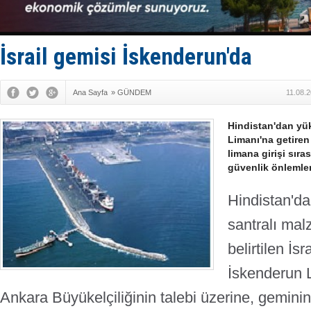
Yüzyıl son
Anadolu Te
Derince, I
Tüpraş, ha
İsrail gemisi İskenderun'da
İTU AUV, D
Ana Sayfa
»
GÜNDEM
11.08.
Hindistan'dan yü
Limanı'na getiren
limana girişi sır
güvenlik önlemleri
Hindistan'da
santralı mal
belirtilen İsr
İskenderun L
Ankara Büyükelçiliğinin talebi üzerine, geminin 