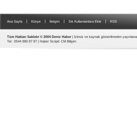
|
|
|
|
Ana Sayfa
Künye
İletişim
Sık Kullanılanlara Ekle
RSS
Tüm Hakları Saklıdır © 2004 Deniz Haber
| İzinsiz ve kaynak gösterilmeden yayınlan
Tel : 0544 880 87 87 |
Haber Scripti
:
CM Bilişim