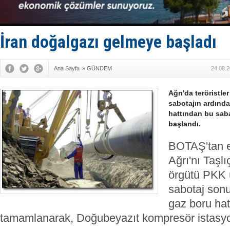
Hürmüz’de
Rusya'nın g
Keşfedildi
D-Marin, A
İran doğalgazı gelmeye başladı
Van’da inş
Ana Sayfa
»
GÜNDEM
24.08.2
Ağrı'da teröristl
sabotajın ardında
hattından bu saba
başlandı.
BOTAŞ'tan ed
Ağrı'nı Taşlı
örgütü PKK 
sabotaj son
gaz boru hat
tamamlanarak, Doğubeyazıt kompresör istasyo