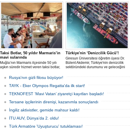
geldi. Yaptırım baskısının artmasıyla
kısıtlamaya başladı. Bu durum,
birlikte çok sayıda tanker Rus bayrağına
bölgedeki gıda güvenliğini tehdit ediyor.
geçerken, bu durum küresel denizcilik
yaptırımlarının uygulanması açısından
yeni bir tablo ortaya koyuyor.
Taksi Botlar, 50 yıldır Marmaris’in
Türkiye'nin ‘Denizcilik Gücü’!
mavi sularında
Giresun Üniversitesi öğretim üyesi Dr.
Muğla’nın Marmaris ilçesinde 50 yılı
Bülent Akdemir, Türkiye'nin denizcilik
aşkın süredir hizmet veren taksi botlar,
sektöründeki durumunu ve geleceğini
hem ulaşım hem de turistik gezi
değerlendirdi.
amacıyla kullanılmaya devam ediyor.
Rusya'nın gizli filosu büyüyor!
TAYK - Eker Olympos Regatta'da ilk start!
TEKNOFEST ‘Mavi Vatan’ ziyaretçi kayıtları başladı!
Tersane işçilerinin direnişi, kazanımla sonuçlandı
İngiliz aktivistler, gemide mahsur kaldı!
İTU AUV, Dünya’da 2. oldu!
Türk Armatöre 'Uyuşturucu' tutuklaması!