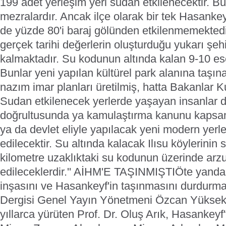
199 adet yerleşim yeri sudan etkilenecektir. B
mezralardır. Ancak ilçe olarak bir tek Hasankey
de yüzde 80'i baraj gölünden etkilenmemekted
gerçek tarihi değerlerin oluşturduğu yukarı şe
kalmaktadır. Su kodunun altında kalan 9-10 eser
Bunlar yeni yapılan kültürel park alanına taşına
nazım imar planları üretilmiş, hatta Bakanlar Ku
Sudan etkilenecek yerlerde yaşayan insanlar d
doğrultusunda ya kamulaştırma kanunu kapsam
ya da devlet eliyle yapılacak yeni modern yerl
edilecektir. Su altında kalacak Ilısu köylerinin 
kilometre uzaklıktaki su kodunun üzerinde arz
edileceklerdir.'' AİHM'E TAŞINMIŞTIÖte yandan,
inşasını ve Hasankeyf'in taşınmasını durdurma
Dergisi Genel Yayın Yönetmeni Özcan Yüksek,
yıllarca yürüten Prof. Dr. Oluş Arık, Hasankeyf'