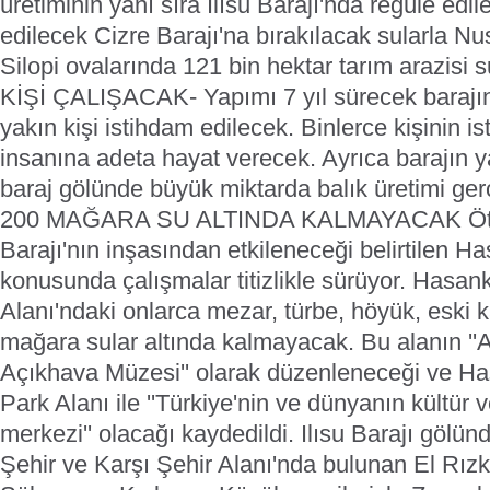
üretiminin yanı sıra Ilısu Barajı'nda regüle edi
edilecek Cizre Barajı'na bırakılacak sularla Nus
Silopi ovalarında 121 bin hektar tarım arazisi
KİŞİ ÇALIŞACAK- Yapımı 7 yıl sürecek barajın
yakın kişi istihdam edilecek. Binlerce kişinin i
insanına adeta hayat verecek. Ayrıca barajın y
baraj gölünde büyük miktarda balık üretimi gerç
200 MAĞARA SU ALTINDA KALMAYACAK Öte 
Barajı'nın inşasından etkileneceği belirtilen H
konusunda çalışmalar titizlikle sürüyor. Hasan
Alanı'ndaki onlarca mezar, türbe, höyük, eski ka
mağara sular altında kalmayacak. Bu alanın ''A
Açıkhava Müzesi'' olarak düzenleneceği ve Ha
Park Alanı ile ''Türkiye'nin ve dünyanın kültür 
merkezi'' olacağı kaydedildi. Ilısu Barajı gölü
Şehir ve Karşı Şehir Alanı'nda bulunan El Rızk