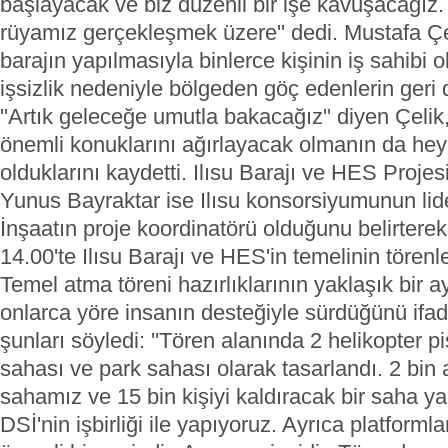
başlayacak ve biz düzenli bir işe kavuşacağız.
rüyamız gerçekleşmek üzere'' dedi. Mustafa Çel
barajın yapılmasıyla binlerce kişinin iş sahibi 
işsizlik nedeniyle bölgeden göç edenlerin geri 
''Artık geleceğe umutla bakacağız'' diyen Çelik
önemli konuklarını ağırlayacak olmanın da heye
olduklarını kaydetti. Ilısu Barajı ve HES Proje
Yunus Bayraktar ise Ilısu konsorsiyumunun lide
İnşaatın proje koordinatörü olduğunu belirtere
14.00'te Ilısu Barajı ve HES'in temelinin törenle
Temel atma töreni hazırlıklarının yaklaşık bir a
onlarca yöre insanın desteğiyle sürdüğünü ifa
şunları söyledi: ''Tören alanında 2 helikopter pi
sahası ve park sahası olarak tasarlandı. 2 bin a
sahamız ve 15 bin kişiyi kaldıracak bir saha ya
DSİ'nin işbirliği ile yapıyoruz. Ayrıca platform