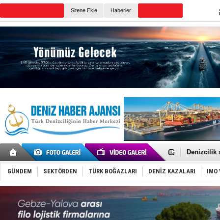
Sitene Ekle
Haberler
Günün Haberleri
Rusya, göl
Enejota ti
Denizcilik
Türkiye’den
‘14. Olymp
Taksi Botla
GÜNDEM
SEKTÖRDEN
TÜRK BOĞAZLARI
DENİZ KAZALARI
IMO 
TÜRKLİM Ba
SOCAR da M
Türkiye'nin
Dünyanın e
Hürmüz’de