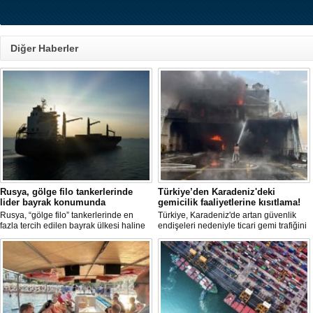
Diğer Haberler
Rusya, gölge filo tankerlerinde
Türkiye’den Karadeniz'deki
lider bayrak konumunda
gemicilik faaliyetlerine kısıtlama!
Rusya, “gölge filo” tankerlerinde en
Türkiye, Karadeniz'de artan güvenlik
fazla tercih edilen bayrak ülkesi haline
endişeleri nedeniyle ticari gemi trafiğini
geldi. Yaptırım baskısının artmasıyla
kısıtlamaya başladı. Bu durum,
birlikte çok sayıda tanker Rus bayrağına
bölgedeki gıda güvenliğini tehdit ediyor.
geçerken, bu durum küresel denizcilik
yaptırımlarının uygulanması açısından
yeni bir tablo ortaya koyuyor.