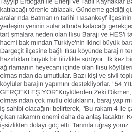
Tayyip Erdoğan ile Enerji ve Tabii Kaynaklar B
katılacağı törenle atılacak. Gündeme geldiği 
aralarında Batman'ın tarihi Hasankeyf ilçesini
yerleşim yerinin sular altında kalacağı gerekç
tartışmalara neden olan Ilısu Barajı ve HES'i 
hacmi bakımından Türkiye'nin ikinci büyük bara
Dargeçit ilçesine bağlı Ilısu köyünde barajın t
hazırlıkları büyük bir titizlikle sürüyor. İlk kez 
ağırlamanın heyecanı içinde olan Ilısu köylüler
olmasından da umutlular. Bazı kişi ve sivil top
köylüler barajın yapımını destekliyorlar. ''54
GERÇEKLEŞİYOR''Köylülerden Zeki Dikmen, b
olmasından çok mutlu olduklarını, baraj yapımı 
iş sahibi olacağını belirterek, ''Bu rakam 4 ile 
çıkan rakamın önemi daha da anlaşılacaktır.
işsizlikten dolayı göç etti. Tarımla uğraşıyoruz