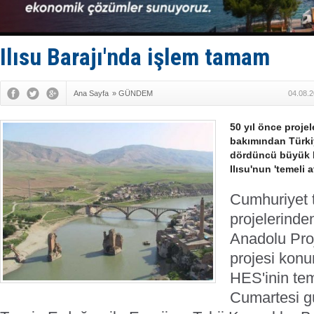
Rusya'nın g
Keşfedildi
D-Marin, A
Van’da inş
Ilısu Barajı'nda işlem tamam
Ana Sayfa
»
GÜNDEM
04.08.2
50 yıl önce proje
bakımından Türkiy
dördüncü büyük hi
Ilısu'nun 'temeli at
Cumhuriyet t
projelerinde
Anadolu Pro
projesi konu
HES'inin tem
Cumartesi 