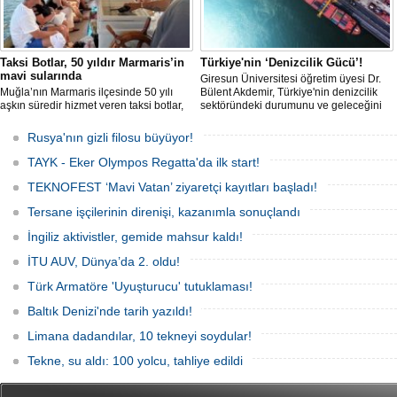
Taksi Botlar, 50 yıldır Marmaris’in
Türkiye'nin ‘Denizcilik Gücü’!
mavi sularında
Giresun Üniversitesi öğretim üyesi Dr.
Muğla’nın Marmaris ilçesinde 50 yılı
Bülent Akdemir, Türkiye'nin denizcilik
aşkın süredir hizmet veren taksi botlar,
sektöründeki durumunu ve geleceğini
hem ulaşım hem de turistik gezi
değerlendirdi.
amacıyla kullanılmaya devam ediyor.
Rusya'nın gizli filosu büyüyor!
TAYK - Eker Olympos Regatta'da ilk start!
TEKNOFEST ‘Mavi Vatan’ ziyaretçi kayıtları başladı!
Tersane işçilerinin direnişi, kazanımla sonuçlandı
İngiliz aktivistler, gemide mahsur kaldı!
İTU AUV, Dünya’da 2. oldu!
Türk Armatöre 'Uyuşturucu' tutuklaması!
Baltık Denizi'nde tarih yazıldı!
Limana dadandılar, 10 tekneyi soydular!
Tekne, su aldı: 100 yolcu, tahliye edildi