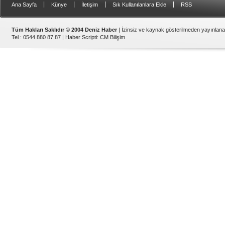
|
|
|
|
Ana Sayfa
Künye
İletişim
Sık Kullanılanlara Ekle
RSS
Tüm Hakları Saklıdır © 2004 Deniz Haber
| İzinsiz ve kaynak gösterilmeden yayınlan
Tel : 0544 880 87 87 |
Haber Scripti
:
CM Bilişim