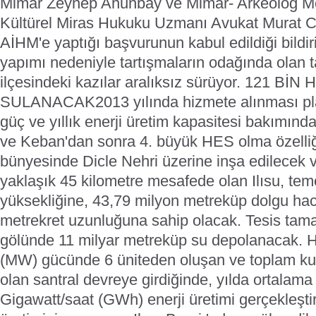
Mimar Zeynep Ahunbay ve Mimar- Arkeolog Me
Kültürel Miras Hukuku Uzmanı Avukat Murat C
AİHM'e yaptığı başvurunun kabul edildiği bildiri
yapımı nedeniyle tartışmaların odağında olan 
ilçesindeki kazılar aralıksız sürüyor. 121 B
SULANACAK2013 yılında hizmete alınması pla
güç ve yıllık enerji üretim kapasitesi bakımın
ve Keban'dan sonra 4. büyük HES olma özelli
bünyesinde Dicle Nehri üzerine inşa edilecek v
yaklaşık 45 kilometre mesafede olan Ilısu, te
yüksekliğine, 43,79 milyon metreküp dolgu ha
metrekret uzunluğuna sahip olacak. Tesis tam
gölünde 11 milyar metreküp su depolanacak. H
(MW) gücünde 6 üniteden oluşan ve toplam k
olan santral devreye girdiğinde, yılda ortalama
Gigawatt/saat (GWh) enerji üretimi gerçekleştir