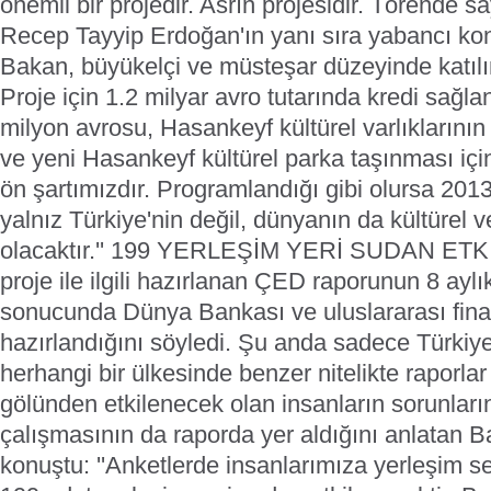
önemli bir projedir. Asrın projesidir. Törende
Recep Tayyip Erdoğan'ın yanı sıra yabancı kon
Bakan, büyükelçi ve müsteşar düzeyinde katılı
Proje için 1.2 milyar avro tutarında kredi sağl
milyon avrosu, Hasankeyf kültürel varlıklarının
ve yeni Hasankeyf kültürel parka taşınması için
ön şartımızdır. Programlandığı gibi olursa 201
yalnız Türkiye'nin değil, dünyanın da kültürel 
olacaktır.'' 199 YERLEŞİM YERİ SUDAN ET
proje ile ilgili hazırlanan ÇED raporunun 8 aylı
sonucunda Dünya Bankası ve uluslararası finan
hazırlandığını söyledi. Şu anda sadece Türkiye
herhangi bir ülkesinde benzer nitelikte raporlar 
gölünden etkilenecek olan insanların sorunların
çalışmasının da raporda yer aldığını anlatan B
konuştu: ''Anketlerde insanlarımıza yerleşim s