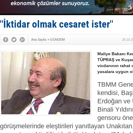
Türkiye-Ir
Türk Armat
Deniz turi
DÖDER, 28.
"İktidar olmak cesaret ister"
Fairline, T
Ana Sayfa
»
GÜNDEM
26.10.2
Maliye Bakanı Ke
TÜPRAŞ ve Kuşad
vicdanının rahat 
yasalara uygun o
TBMM Genel 
kendisi, Ba
Erdoğan ve 
Binali Yıldı
gensoru öne
görüşmelerinde eleştirileri yanıtlayan Unakıtan