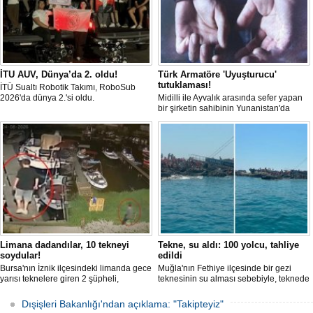
İTU AUV, Dünya’da 2. oldu!
Türk Armatöre 'Uyuşturucu'
tutuklaması!
İTÜ Sualtı Robotik Takımı, RoboSub
2026'da dünya 2.'si oldu.
Midilli ile Ayvalık arasında sefer yapan
bir şirketin sahibinin Yunanistan'da
tutuklandığı bildirildi.
Limana dadandılar, 10 tekneyi
Tekne, su aldı: 100 yolcu, tahliye
soydular!
edildi
Bursa'nın İznik ilçesindeki limanda gece
Muğla'nın Fethiye ilçesinde bir gezi
yarısı teknelere giren 2 şüpheli,
teknesinin su alması sebebiyle, teknede
elektronik cihazlar ve değerli eşyalar
bulunan 100 yolcu tahliye edildi,
çaldı. Olay, güvenlik kameralarına
teknenin batmaması için bölgede
Dışişleri Bakanlığı'ndan açıklama: "Takipteyiz"
yansıdı, tekne sahiplerinin ihbarıyla
kurtarma çalışması başlatıldı.