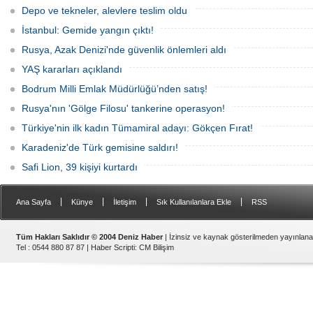
jandarma inceleme başlattı.
Depo ve tekneler, alevlere teslim oldu
İstanbul: Gemide yangın çıktı!
Rusya, Azak Denizi'nde güvenlik önlemleri aldı
YAŞ kararları açıklandı
Bodrum Milli Emlak Müdürlüğü’nden satış!
Rusya'nın 'Gölge Filosu' tankerine operasyon!
Türkiye'nin ilk kadın Tümamiral adayı: Gökçen Fırat!
Karadeniz'de Türk gemisine saldırı!
Safi Lion, 39 kişiyi kurtardı
|
|
|
|
Ana Sayfa
Künye
İletişim
Sık Kullanılanlara Ekle
RSS
Tüm Hakları Saklıdır © 2004 Deniz Haber
| İzinsiz ve kaynak gösterilmeden yayınlan
Tel : 0544 880 87 87 |
Haber Scripti
:
CM Bilişim