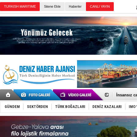
TURKISH MARITIME
Sitene Ekle
Haberler
CANLI YAYIN
Günün Haberleri
GİMBİRDER 
35 milyon T
İnsansız c
Yüzyıl son
Anadolu Te
GÜNDEM
SEKTÖRDEN
TÜRK BOĞAZLARI
DENİZ KAZALARI
IMO 
Derince, I
Tüpraş, ha
İTU AUV, D
LNG taşıma
PROYAD, yat