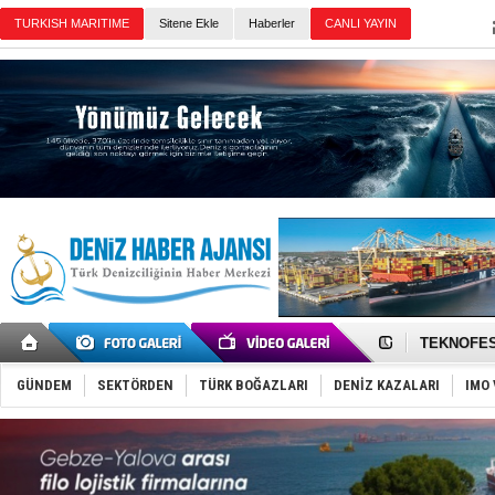
TURKISH MARITIME
Sitene Ekle
Haberler
CANLI YAYIN
Günün Haberleri
TAYK - Eke
İstanbul v
TEKNOFEST 
Tersane işç
İngiliz akt
FESCO, Kar
GÜNDEM
SEKTÖRDEN
TÜRK BOĞAZLARI
DENİZ KAZALARI
IMO 
DESE, BIMC
GİMBİRDER 
35 milyon T
İnsansız c
Yüzyıl son