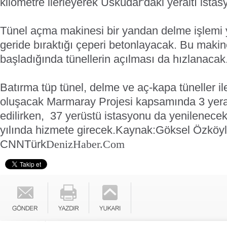
kilometre ilerleyerek Üsküdar'daki yeraltı ista
Tünel açma makinesi bir yandan delme işlemi
geride bıraktığı çeperi betonlayacak. Bu maki
başladığında tünellerin açılması da hızlanacak
Batırma tüp tünel, delme ve aç-kapa tüneller 
oluşacak Marmaray Projesi kapsamında 3 yeral
edilirken, 37 yerüstü istasyonu da yenilenece
yılında hizmete girecek.
Kaynak:Göksel Özköyl
CNNTürk
DenizHaber.Com