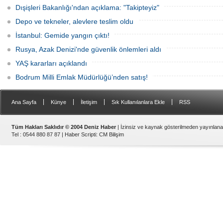
Dışişleri Bakanlığı'ndan açıklama: "Takipteyiz"
Depo ve tekneler, alevlere teslim oldu
İstanbul: Gemide yangın çıktı!
Rusya, Azak Denizi'nde güvenlik önlemleri aldı
YAŞ kararları açıklandı
Bodrum Milli Emlak Müdürlüğü’nden satış!
|
|
|
|
Ana Sayfa
Künye
İletişim
Sık Kullanılanlara Ekle
RSS
Tüm Hakları Saklıdır © 2004 Deniz Haber
| İzinsiz ve kaynak gösterilmeden yayınlan
Tel : 0544 880 87 87 |
Haber Scripti
:
CM Bilişim