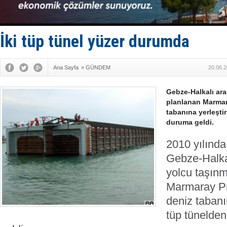
Anadolu Te
Derince, I
Tüpraş, ha
İTU AUV, D
İki tüp tünel yüzer durumda
Ana Sayfa
»
GÜNDEM
20.06.2
Gebze-Halkalı ara
planlanan Marmar
tabanına yerleştir
duruma geldi.
2010 yılında
Gebze-Halkal
yolcu taşın
Marmaray Pr
deniz tabanı
tüp tünelden