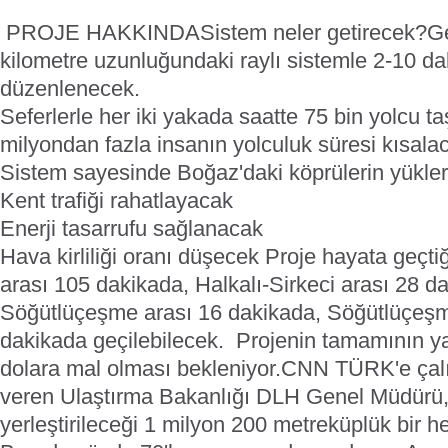
PROJE HAKKINDA
Sistem neler getirecek?
Ge
kilometre uzunluğundaki raylı sistemle 2-10 da
düzenlenecek.
Seferlerle her iki yakada saatte 75 bin yolcu t
milyondan fazla insanın yolculuk süresi kısala
Sistem sayesinde Boğaz'daki köprülerin yükler
Kent trafiği rahatlayacak
Enerji tasarrufu sağlanacak
Hava kirliliği oranı düşecek
Proje hayata geçti
arası 105 dakikada, Halkalı-Sirkeci arası 28 da
Söğütlüçeşme arası 16 dakikada, Söğütlüçeşm
dakikada geçilebilecek.
Projenin tamamının ya
dolara mal olması bekleniyor.
CNN TÜRK'e çalışm
veren Ulaştırma Bakanlığı DLH Genel Müdürü, 
yerleştirileceği 1 milyon 200 metreküplük bir 