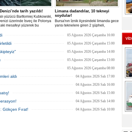
 Denizi'nde tarih yazıldı!
Limana dadandılar, 10 tekneyi
soydular!
lı yüzücü Bartłomiej Kubkowski,
MS
Denizi üzerinde İsveç ile Polonya
Bursa'nın İznik ilçesindeki limanda gece
eu
daki mesafeyi yüzerek bu
yarısı teknelere giren 2 şüpheli,
ın ilk örneği olarak tarihe geçti.
elektronik cihazlar ve değerli eşyalar
çaldı. Olay, güvenlik kameralarına
di
05 Ağustos 2026 Çarşamba 16:00
yansıdı, tekne sahiplerinin ihbarıyla
VİD
letildi
jandarma inceleme başlattı.
05 Ağustos 2026 Çarşamba 15:00
kipteyiz"
05 Ağustos 2026 Çarşamba 14:00
u
05 Ağustos 2026 Çarşamba 13:00
05 Ağustos 2026 Çarşamba 08:00
mleri aldı
04 Ağustos 2026 Salı 17:00
Ç
04 Ağustos 2026 Salı 16:00
atış!
04 Ağustos 2026 Salı 15:00
perasyon!
04 Ağustos 2026 Salı 14:00
ı: Gökçen Fırat!
04 Ağustos 2026 Salı 10:00
sa