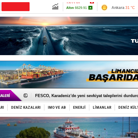
13771.01
Ankara
31 °C
Altın
6629.91
İzmir
40 °C
Dolar
47.7001
Antalya
32 °C
Euro
55.0571
Muğla
35 °C
Çanakkale
32 
Tersane işçilerinin direnişi, kazanımla sonuçlandı
İngiliz aktivistler, gemide mahsur kaldı!
FESCO, Karadeniz'de yeni sevkiyat taleplerini durdur
DESE, BIMCO’ya katıldı
GİMBİRDER gemi inşa yan sanayinin sorunlarını tartış
RI
DENİZ KAZALARI
IMO VE AB
ENERJİ
LİMANLAR
DENİZ KÜL
35 milyon TL'lik tekne projesinde karar çıktı
İnsansız cankurtaran ihalesini BlueForge kazandı
Yüzyıl sonra ilk kez dünyaya açılan gizemli ada!
Anadolu Tersanesi EYDEP’te A sertifikası alan ilk ter
Derince, ILCA Masters Türkiye Şampiyonası’na ev sah