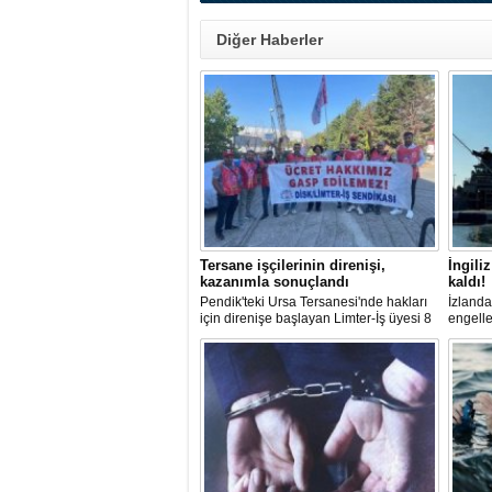
Diğer Haberler
Tersane işçilerinin direnişi,
İngili
kazanımla sonuçlandı
kaldı!
Pendik'teki Ursa Tersanesi'nde hakları
İzlanda
için direnişe başlayan Limter-İş üyesi 8
engelle
işçinin mücadelesi sonuç verdi. İşveren,
güçleri
arabulucu görüşmesinde tüm
protest
alacakların ödenmesini kabul etti.
günlerd
Sendika, sözlerin tutulmaması halinde
verilme
direnişin süreceğini açıkladı
edildiğ
Britany