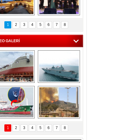
C'den 55 milyon 
5. Bosphorus Ship 
roluk turizm geliri 
Brokers Dinner, 
1
2
3
4
5
6
7
8
müjdesi
İstanbul’da yapıldı
EO GALERİ
eksan Tersanesi, 
TCG Anadolu, 
Başaran Bayrak 
tersane teknik 
tankerini suya 
seyrini tamamladı
indirdi
Göçmenlerin 
Milas’taki yangın 
imdadına Türk 
yeniden termik 
1
2
3
4
5
6
7
8
hipli MINA DENIZ 
santrallere doğru 
yetişti
ilerliyor