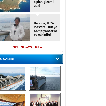
açılan gizemli
ada!
Derince, ILCA
Masters Türkiye
Şampiyonası’na
ev sahipliği
yapacak
|
|
DÜN
BU HAFTA
BU AY
O GALERİ
emi içinde gemi” 
Dünyada tek! 
konsepti ile MSC 
Denizaltı yüzer 
Splendida
havuzu intikal 
seyrine başladı