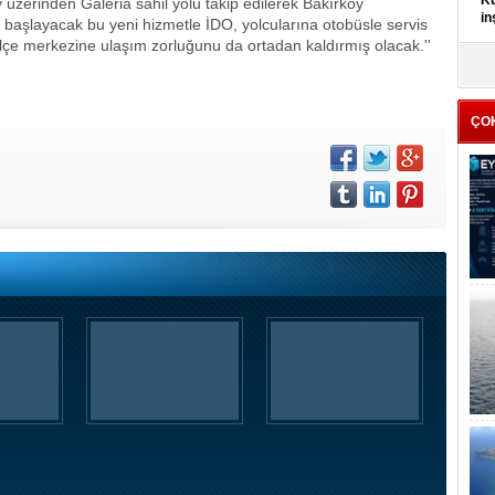
Kü
üzerinden Galeria sahil yolu takip edilerek Bakırköy
in
e başlayacak bu yeni hizmetle İDO, yolcularına otobüsle servis
ilçe merkezine ulaşım zorluğunu da ortadan kaldırmış olacak.''
K
Kı
it
ÇO