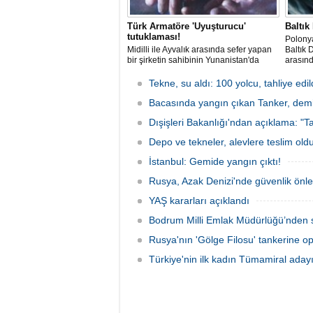
Türk Armatöre 'Uyuşturucu'
Baltık
tutuklaması!
Polonya
Midilli ile Ayvalık arasında sefer yapan
Baltık 
bir şirketin sahibinin Yunanistan'da
arasın
tutuklandığı bildirildi.
başarın
Tekne, su aldı: 100 yolcu, tahliye edil
Bacasında yangın çıkan Tanker, demir
Dışişleri Bakanlığı'ndan açıklama: "Ta
Depo ve tekneler, alevlere teslim old
İstanbul: Gemide yangın çıktı!
Rusya, Azak Denizi'nde güvenlik önle
YAŞ kararları açıklandı
Bodrum Milli Emlak Müdürlüğü’nden s
Rusya'nın 'Gölge Filosu' tankerine o
Türkiye'nin ilk kadın Tümamiral aday