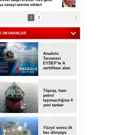
resel salgın krizinin Türk gemi
şa sanayi üzerine etkileri
1
2
pt. MESUT AZMİ GÖKSOY
lavuz kaptan kardeşlerime
hafen...
K OKUNANLAR
Anadolu
Tersanesi
EYDEP’te A
sertifikası alan
ilk tersane oldu
Tüpraş, ham
petrol
taşımacılığına 4
yeni tanker
daha ekliyor
Yüzyıl sonra ilk
kez dünyaya