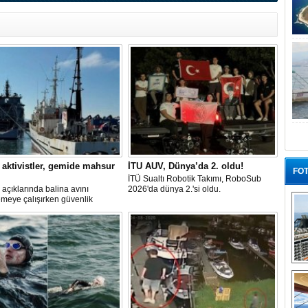
z aktivistler, gemide mahsur
İTU AUV, Dünya’da 2. oldu!
FOT
İTÜ Sualtı Robotik Takımı, RoboSub
 açıklarında balina avını
2026'da dünya 2.'si oldu.
meye çalışırken güvenlik
nce durdurulan Bandero adlı
o gemisindeki 21 çevre aktivisti,
ir gemiden çıkmalarına izin
diğini ve temel haklarının ihlal
ini öne sürdü. Mürettebatta iki
alı aktivist de bulunuyor.
“G