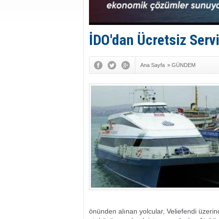
İDO'dan Ücretsiz Serv
Ana Sayfa
»
GÜNDEM
önünden alınan yolcular, Veliefendi üzeri