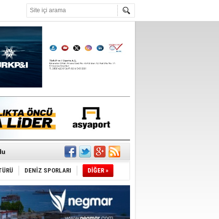
°C
du
tı
TÜRÜ
DENİZ SPORLARI
DİĞER »
sane oldu
ipliği yapacak