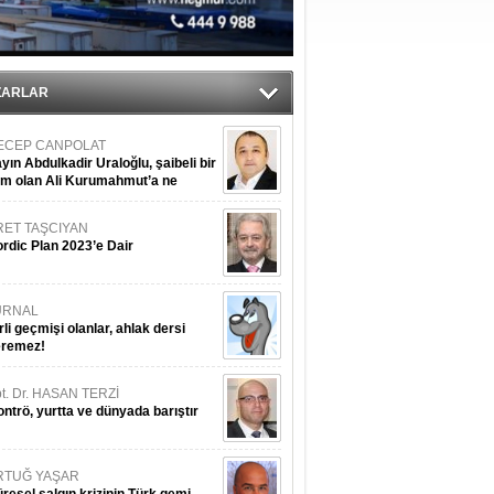
ekliyor
nleme istiyor
ZARLAR
ECEP CANPOLAT
yın Abdulkadir Uraloğlu, şaibeli bir
im olan Ali Kurumahmut’a ne
nışıyorsunuz?
RET TAŞCIYAN
rdic Plan 2023’e Dair
URNAL
rli geçmişi olanlar, ahlak dersi
eremez!
t. Dr. HASAN TERZİ
ntrö, yurtta ve dünyada barıştır
RTUĞ YAŞAR