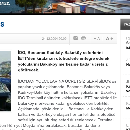
Tüpraş, ham petrol taşımacılığına 4 yeni tanker daha 
İTU AUV, Dünya’da 2. oldu!
LNG taşımacılığında maliyetler katlandı
PROYAD, yat mürettebatı için yurt dışı harcı için düze
is
Türkiye-Irak enerji hattında yeni dönem başlıyor
YA
R
24.12.2004 20:09
Sa
is
İDO, Bostancı-Kadıköy-Bakırköy seferlerini
da
İETT'den kiralanan otobüslerle entegre ederek,
A
yolcularını Bakırköy merkezine kadar ücretsiz
No
götürecek.
İDO'DAN YOLCULARINA ÜCRETSİZ SERVİS
İDO'dan
J
yapılan yazılı açıklamada, Bostancı-Bakırköy veya
Ki
v
Kadıköy-Bakırköy hattını kullanan yolcuların, Bakırköy
İDO Terminali önünden kaldırılacak İETT otobüsleri ile
Bakırköy merkezine kadar gidebilecekleri belirtildi.
Kp
Mo
Açıklamada, şöyle denildi:
''Bostancı ile Kadıköy'den
kalkan ve Bakırköy'e ulaşan her tarifeli deniz otobüsü
seferi için ayrı bir ring seferi düzenlenecek.
Terminal
nden Hürriyet Meydanı'na bırakılacak. Buradan da deniz
E