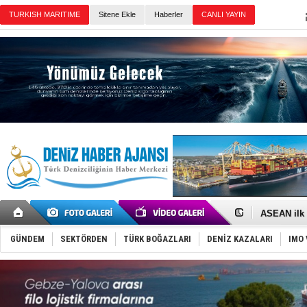
TURKISH MARITIME
Sitene Ekle
Haberler
CANLI YAYIN
Günün Haberleri
D-Marin, A
Van’da inş
ASEAN ilk 
TAYK - Eke
İstanbul v
GÜNDEM
SEKTÖRDEN
TÜRK BOĞAZLARI
DENİZ KAZALARI
IMO 
TEKNOFEST 
Tersane işç
İngiliz akt
FESCO, Kar
DESE, BIMC