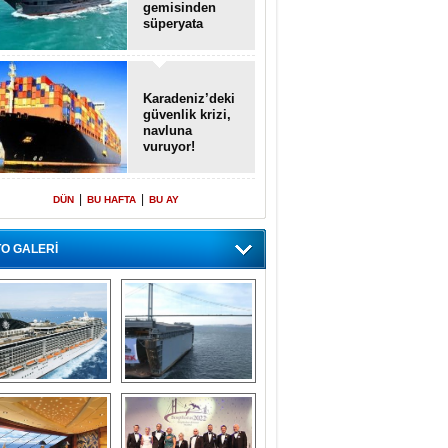
gemisinden
süperyata
dönüştürüldü
Karadeniz’deki
güvenlik krizi,
navluna
vuruyor!
|
|
DÜN
BU HAFTA
BU AY
O GALERİ
emi içinde gemi” 
Dünyada tek! 
konsepti ile MSC 
Denizaltı yüzer 
Splendida
havuzu intikal 
seyrine başladı