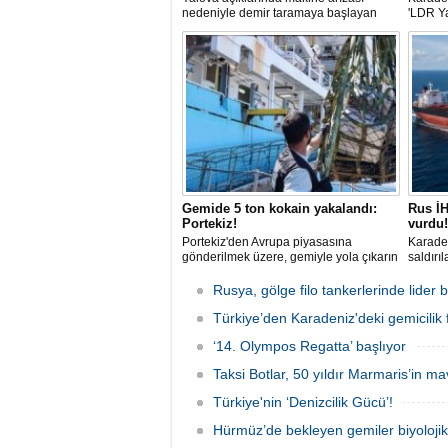
nedeniyle demir taramaya başlayan
'LDR Y
tanker, römorkör eşliğinde güvenli
güvenli
şekilde demirleme sahasına alındı.
kaybı 
maddi h
Gemide 5 ton kokain yakalandı:
Rus İH
Portekiz!
vurdu!
Portekiz'den Avrupa piyasasına
Karaden
gönderilmek üzere, gemiyle yola çıkarın
saldırı
5 ton kokain, Portekiz polisi ile Portekiz
açıklar
hava ve deniz kuvvetlerinin
aldığı 
Rusya, gölge filo tankerlerinde lide
operasyonuyla durduruldu. Operasyon
gemisin
kapsamında, gemideki iki yabancı
Türkiye’den Karadeniz'deki gemicilik f
durunca
uyruklu kişi bir gemi mürettebatı
‘14. Olympos Regatta’ başlıyor
gözaltına alındı.
Taksi Botlar, 50 yıldır Marmaris’in ma
Türkiye'nin ‘Denizcilik Gücü’!
Hürmüz’de bekleyen gemiler biyoloj