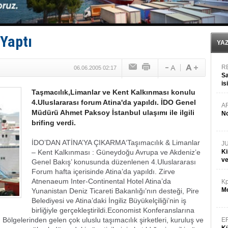
Enejota ticari destek gemisinden süperyata dönüştür
Denizcilik sektörü, Alsancak Limanı’ndan memnun
Türkiye’den Karadeniz'deki gemicilik faaliyetlerine kıs
‘14. Olympos Regatta’ başlıyor
Yaptı
Taksi Botlar, 50 yıldır Marmaris’in mavi sularında
YA
R
06.06.2005 02:17
Sa
is
Taşmacılık,Limanlar ve Kent Kalkınması konulu
da
4.Uluslararası forum Atina'da yapıldı. İDO Genel
A
Müdürü Ahmet Paksoy İstanbul ulaşımı ile ilgili
No
brifing verdi.
İDO’DAN ATİNA’YA ÇIKARMA‘Taşımacılık & Limanlar
J
– Kent Kalkınması : Güneydoğu Avrupa ve Akdeniz’e
Ki
v
Genel Bakış’ konusunda düzenlenen 4.Uluslararası
Forum hafta içerisinde Atina’da yapıldı. Zirve
Atnenaeum Inter-Continental Hotel Atina’da
Kp
Mo
Yunanistan Deniz Ticareti Bakanlığı’nın desteği, Pire
Belediyesi ve Atina’daki İngiliz Büyükelçiliği’nin iş
birliğiyle gerçekleştirildi.Economist Konferanslarına
Bölgelerinden gelen çok uluslu taşımacılık şirketleri, kuruluş ve
E