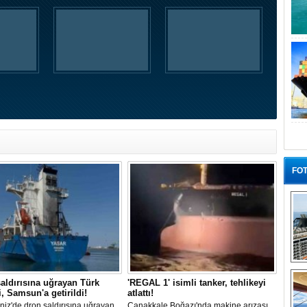
FOT
“G
aldırısına uğrayan Türk
'REGAL 1' isimli tanker, tehlikeyi
, Samsun'a getirildi!
atlattı!
iz'de dron saldırısına uğrayan
Çanakkale Boğazı'nda makine arızası