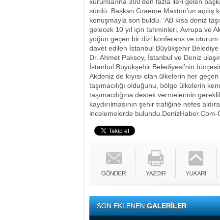
kurumlarına 300’den fazla ileri gelen başka
sürdü. Başkan Graeme Maxton’un açılış ko
konuşmayla son buldu. ‘AB kısa deniz taşım
gelecek 10 yıl için tahminleri, Avrupa ve A
yoğun geçen bir dizi konferans ve oturum
davet edilen İstanbul Büyükşehir Belediy
Dr. Ahmet Paksoy, İstanbul ve Deniz ulaşı
İstanbul Büyükşehir Belediyesi’nin bütçesi
Akdeniz de kıyısı olan ülkelerin her geçen
taşımacılığı olduğunu, bölge ülkelerin kendi
taşımacılığına destek vermelerinin gerekli
kaydırılmasının şehir trafiğine nefes aldır
incelemelerde bulundu.
DenizHaber.Com-
SON EKLENEN
GALERİLER