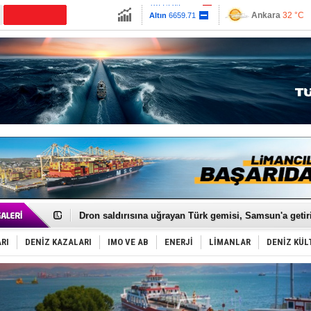
13779.39
Ankara
32 °C
Altın
6659.71
İzmir
36 °C
Dolar
47.6791
Antalya
33 °C
Euro
55.1258
Muğla
33 °C
Çanakkale
33 
Gemi tasarım yarışmasına ek süre
Makine arızası yapan tanker, güvenli bölgeye çekildi
Dron saldırısına uğrayan Türk gemisi, Samsun'a getiri
'REGAL 1' isimli tanker, tehlikeyi atlattı!
Gemide 5 ton kokain yakalandı: Portekiz!
RI
DENİZ KAZALARI
IMO VE AB
ENERJİ
LİMANLAR
DENİZ KÜL
Yakıt barcı filosuna 2 yeni gemi katıldı
Rus İHA’ları, Alman gemisini vurdu!
Karadeniz’deki güvenlik krizi, navluna vuruyor!
Tatil hesabını yosun bozdu, oteller fiyat kırdı
Rusya, gölge filo tankerlerinde lider bayrak konumun