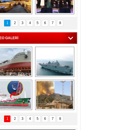
C'den 55 milyon 
5. Bosphorus Ship 
roluk turizm geliri 
Brokers Dinner, 
1
2
3
4
5
6
7
8
müjdesi
İstanbul’da yapıldı
EO GALERİ
eksan Tersanesi, 
TCG Anadolu, 
Başaran Bayrak 
tersane teknik 
tankerini suya 
seyrini tamamladı
indirdi
Göçmenlerin 
Milas’taki yangın 
imdadına Türk 
yeniden termik 
1
2
3
4
5
6
7
8
hipli MINA DENIZ 
santrallere doğru 
yetişti
ilerliyor