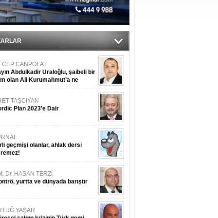
üldü
ıtlama!
ZARLAR
ECEP CANPOLAT
yın Abdulkadir Uraloğlu, şaibeli bir
im olan Ali Kurumahmut’a ne
nışıyorsunuz?
RET TAŞCIYAN
rdic Plan 2023’e Dair
URNAL
rli geçmişi olanlar, ahlak dersi
eremez!
t. Dr. HASAN TERZİ
ntrö, yurtta ve dünyada barıştır
RTUĞ YAŞAR