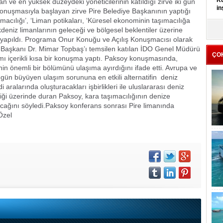
Kü
n ve en yüksek düzeydeki yöneticilerinin katıldığı zirve iki gün
in
nuşmasıyla başlayan zirve Pire Belediye Başkanının yaptığı
acılığı’, ‘Liman potikaları, ‘Küresel ekonominin taşımacılığa
kdeniz limanlarının geleceği ve bölgesel beklentiler üzerine
K
Kı
 yapıldı. Programa Onur Konuğu ve Açılış Konuşmacısı olarak
it
e Başkanı Dr. Mimar Topbaş’ı temsilen katılan İDO Genel Müdürü
ÇO
mı içerikli kısa bir konuşma yaptı. Paksoy konuşmasında,
nin önemli bir bölümünü ulaşıma ayırdığını ifade etti. Avrupa ve
 gün büyüyen ulaşım sorununa en etkili alternatifin deniz
 aralarında oluşturacakları işbirlikleri ile uluslararası deniz
liği üzerinde duran Paksoy, kara taşımacılığının denize
acağını söyledi.
Paksoy konferans sonrası Pire limanında
Özel