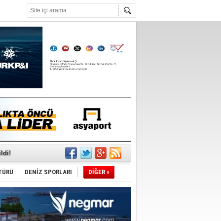
°C
ldi!
TÜRÜ
DENİZ SPORLARI
DİĞER »
da