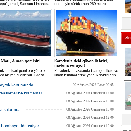
aşar' gemisi, Samsun Limanı'na
nedeniyle sürüklenen 269 metre
 bir şekilde ulaştı. Saldırıda can
uzunluğundaki 'REGAL 1' isimli tanker,
yaşanmadı, ancak büyük çapta
römorkörler yardımıyla Şevketiye Demir
MS
asar oluştu.
Sahası'na çekilerek kurtarıldı.
eu
VİD
A’ları, Alman gemisini
Karadeniz’deki güvenlik krizi,
navluna vuruyor!
iz’de ticari gemilere yönelik
Karadeniz havzasında ticari gemilere ve
lara bir yenisi eklendi. Odesa
liman terminallerine yönelik saldırıların
ında birden fazla İHA’nın hedef
artması küresel emtia taşımacılığını
Ç
Alman işletmesindeki Emil
sekteye uğrattı. Risk artışıyla birlikte
r bayrak konumunda
09 Ağustos 2026 Pazar 00:05
de yangın çıktı; teknik sistemler
ortalama petrol tankeri maliyetleri 300
aaliyetlerine kısıtlama!
 mürettebat tahliye edildi.
bin doları aşarken, savaş sigortası
08 Ağustos 2026 Cumartesi 17:00
primleri iki katına çıkarak navlun
08 Ağustos 2026 Cumartesi 16:00
fiyatlarında yüzde 50’yi geçen
yükselişleri beraberinde getirdi.
vi sularında
08 Ağustos 2026 Cumartesi 15:00
08 Ağustos 2026 Cumartesi 12:00
sa
ik bombaya dönüşüyor
08 Ağustos 2026 Cumartesi 10:00