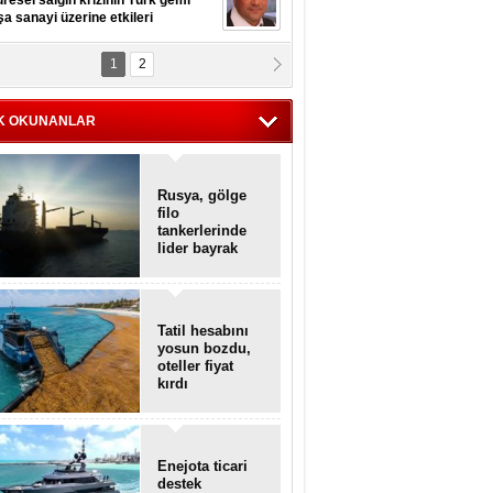
resel salgın krizinin Türk gemi
şa sanayi üzerine etkileri
1
2
pt. MESUT AZMİ GÖKSOY
lavuz kaptan kardeşlerime
hafen...
K OKUNANLAR
Rusya, gölge
filo
tankerlerinde
lider bayrak
konumunda
Tatil hesabını
yosun bozdu,
oteller fiyat
kırdı
Enejota ticari
destek