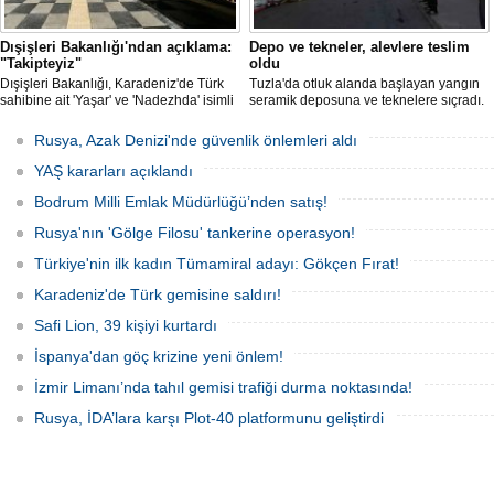
Dışişleri Bakanlığı'ndan açıklama:
Depo ve tekneler, alevlere teslim
"Takipteyiz"
oldu
Dışişleri Bakanlığı, Karadeniz'de Türk
Tuzla'da otluk alanda başlayan yangın
sahibine ait 'Yaşar' ve 'Nadezhda' isimli
seramik deposuna ve teknelere sıçradı.
sivil gemilere yönelik insansız hava
İtfaiye ekipleri uzun uğraşlar sonucu
araçlarıyla gerçekleştirilen saldırıda
alevleri kontrol altına aldı.
Rusya, Azak Denizi'nde güvenlik önlemleri aldı
yaralanan personelin sağlık durumu ve
güvenliğinin yakından takip edildiğini
YAŞ kararları açıklandı
duyurdu.
Bodrum Milli Emlak Müdürlüğü’nden satış!
Rusya'nın 'Gölge Filosu' tankerine operasyon!
Türkiye'nin ilk kadın Tümamiral adayı: Gökçen Fırat!
Karadeniz'de Türk gemisine saldırı!
Safi Lion, 39 kişiyi kurtardı
İspanya'dan göç krizine yeni önlem!
İzmir Limanı’nda tahıl gemisi trafiği durma noktasında!
Rusya, İDA’lara karşı Plot-40 platformunu geliştirdi