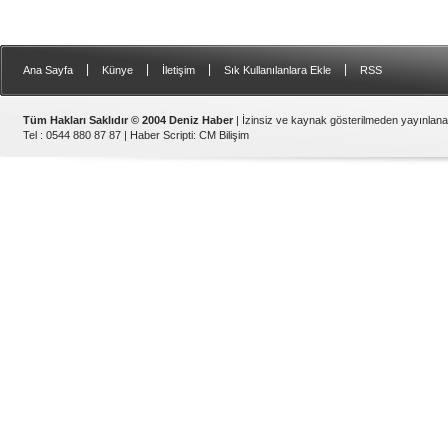
|
|
|
|
Ana Sayfa
Künye
İletişim
Sık Kullanılanlara Ekle
RSS
Tüm Hakları Saklıdır © 2004 Deniz Haber
| İzinsiz ve kaynak gösterilmeden yayınlan
Tel : 0544 880 87 87 |
Haber Scripti
:
CM Bilişim