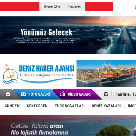
Sitene Ekle
Haberler
Günün Haberleri
Deniz turi
Keşfedildi
Fairline, T
Baltık Deni
Runit kubb
GÜNDEM
SEKTÖRDEN
TÜRK BOĞAZLARI
DENİZ KAZALARI
IMO 
Dünyanın e
Türk Loydu
Hüseyin Me
Hat-San Te
Med Marine