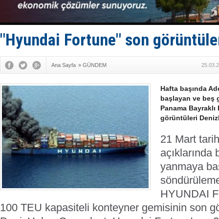
KOSDER’den
Kalyoncu’da
Tekne, su a
Bacasında 
"Hyundai Fortune" son görüntüle
Dışişleri B
Ana Sayfa
»
GÜNDEM
25.03.
Hafta başında Ad
başlayan ve beş
Panama Bayraklı 
görüntüleri Deniz
21 Mart tari
açıklarında 
yanmaya baş
söndürüleme
HYUNDAI FO
100 TEU kapasiteli konteyner gemisinin son gö