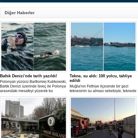
Diğer Haberler
Baltık Denizi'nde tarih yazıldı!
Tekne, su aldı: 100 yolcu, tahliye
edildi
Polonyalı yüzücü Bartłomiej Kubkowski,
Baltık Denizi üzerinde İsveç ile Polonya
Muğla'nın Fethiye ilçesinde bir gezi
arasındaki mesafeyi yüzerek bu
teknesinin su alması sebebiyle, teknede
başarının ilk örneği olarak tarihe geçti.
bulunan 100 yolcu tahliye edildi,
teknenin batmaması için bölgede
kurtarma çalışması başlatıldı.