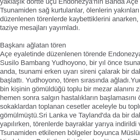
yaklaşık dörtte üçü Endonezya'nın Banda Açe 
Tsunamiden sağ kurtulanlar, ölenlerin yakınları
düzenlenen törenlerde kaybettiklerini anarken, 
taziye mesajları yayımladı.
Başkanı ağlatan tören
Açe eyaletinde düzenlenen törende Endonezy
Susilo Bambang Yudhoyono, bir yıl önce tsuna
anda, tsunami erken uyarı sireni çalarak bir d
başlattı. Yudhoyono, tören sırasında ağladı.
Yu
bin kişinin gömüldüğü toplu bir mezar alanını zi
hemen sonra salgın hastalıkların başlamasını
sokaklardan toplanan cesetler aceleyle bu top
gömülmüştü.
Sri Lanka ve Tayland'da da bir dak
yapılırken, törenlerde bayraklar yarıya indirildi 
Tsunamiden etkilenen bölgeler boyunca Müslüma