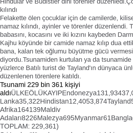
Hindular ve Budistler dini törenler düzenledi.
Ço
kılındı
Felakette ölen çocuklar için de camilerde, kili
namaz kılındı, ayinler ve törenler düzenlendi
babasını, kocasını ve iki kızını kaybeden Darm
Kajhu köyünde bir camide namaz kılıp dua etti
bana, kalan tek oğlumu büyütme gücü vermesi
diyordu.
Tsunamiden kurtulan ya da tsunamide 
yüzlerce Batılı turist de Tayland'ın dünyaca ünl
düzenlenen törenlere katıldı.
Tsunami 229 bin 361 kişiyi
aldı
ÜLKE
ÖLÜ
KAYIP
Endonezya
131,934
37,
Lanka
35,322
Hindistan
12,405
3,874
Tayland
Afrika
164
139
Maldiv
Adaları
82
26
Malezya
69
5
Myanmar
61
Bangla
TOPLAM: 229,361)