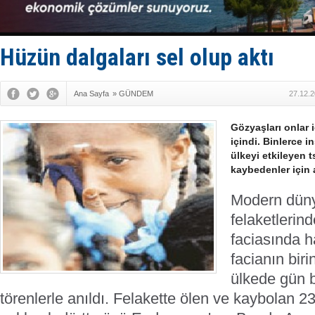
Depo ve tek
Kruvaziyer 
SES Yacht
Kargıcak K
Hüzün dalgaları sel olup aktı
Denizlerin 
Ana Sayfa
»
GÜNDEM
27.12.2
Gözyaşları onlar iç
içindi. Binlerce 
ülkeyi etkileyen 
kaybedenler için 
Modern düny
felaketlerin
faciasında h
facianın bir
ülkede gün 
törenlerle anıldı. Felakette ölen ve kaybolan 23