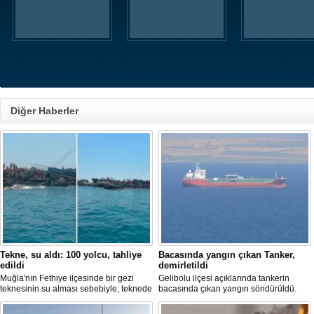
Diğer Haberler
Tekne, su aldı: 100 yolcu, tahliye
Bacasında yangın çıkan Tanker,
edildi
demirletildi
Muğla'nın Fethiye ilçesinde bir gezi
Gelibolu ilçesi açıklarında tankerin
teknesinin su alması sebebiyle, teknede
bacasında çıkan yangın söndürüldü.
bulunan 100 yolcu tahliye edildi,
Tanker, ardından Şevketiye Demir
teknenin batmaması için bölgede
Sahası'na demirletildi.