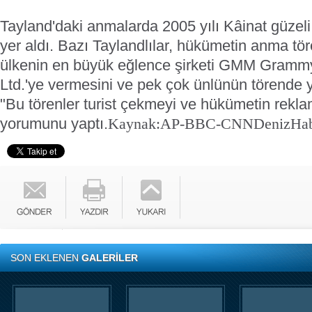
Tayland'daki anmalarda 2005 yılı Kâinat güzel
yer aldı. Bazı Taylandlılar, hükümetin anma tö
ülkenin en büyük eğlence şirketi GMM Gram
Ltd.'ye vermesini ve pek çok ünlünün törende y
"Bu törenler turist çekmeyi ve hükümetin rekla
yorumunu yaptı.
Kaynak:AP-BBC-CNN
DenizHa
SON EKLENEN
GALERİLER