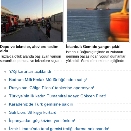
kurtarma çalışması başlatıldı.
Depo ve tekneler, alevlere teslim
İstanbul: Gemide yangın çıktı!
oldu
İstanbul Boğazı girişinde arızalanan
Tuzla'da otluk alanda başlayan yangın
geminin bacasından yoğun dumanlar
seramik deposuna ve teknelere sıçradı.
yükseldi. Gemi römorkörler eşliğinde
İtfaiye ekipleri uzun uğraşlar sonucu
Ahırkapı açıklarına demirletildi.
alevleri kontrol altına aldı.
YAŞ kararları açıklandı
Bodrum Milli Emlak Müdürlüğü’nden satış!
Rusya'nın 'Gölge Filosu' tankerine operasyon!
Türkiye'nin ilk kadın Tümamiral adayı: Gökçen Fırat!
Karadeniz'de Türk gemisine saldırı!
Safi Lion, 39 kişiyi kurtardı
İspanya'dan göç krizine yeni önlem!
İzmir Limanı’nda tahıl gemisi trafiği durma noktasında!