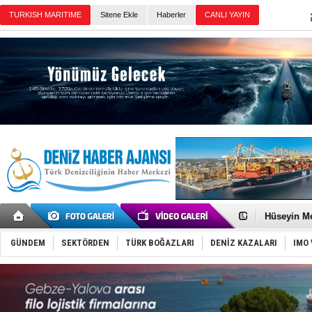
Sitene Ekle
Haberler
Günün Haberleri
Dünyanın e
Türk Loydu
Hüseyin Me
Hat-San Te
Med Marine
GÜNDEM
SEKTÖRDEN
TÜRK BOĞAZLARI
DENİZ KAZALARI
IMO 
KOSDER’den
Kalyoncu’da
Tekne, su a
Bacasında 
Dışişleri B