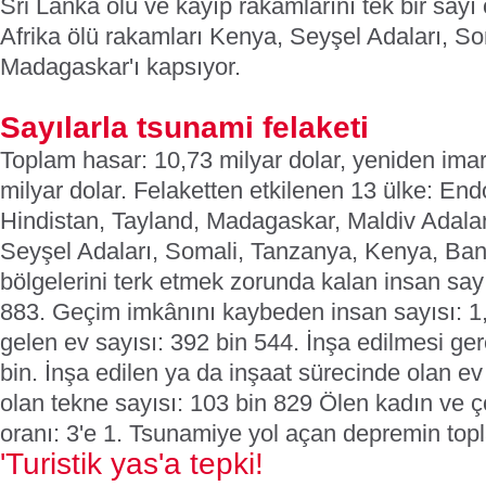
Sri Lanka ölü ve kayıp rakamlarını tek bir sayı 
Afrika ölü rakamları Kenya, Seyşel Adaları, S
Madagaskar'ı kapsıyor.
Sayılarla tsunami felaketi
Toplam hasar: 10,73 milyar dolar, yeniden imar
milyar dolar.
Felaketten etkilenen 13 ülke: End
Hindistan, Tayland, Madagaskar, Maldiv Adala
Seyşel Adaları, Somali, Tanzanya, Kenya, Ba
bölgelerini terk etmek zorunda kalan insan sayı
883.
Geçim imkânını kaybeden insan sayısı: 1
gelen ev sayısı: 392 bin 544.
İnşa edilmesi ger
bin.
İnşa edilen ya da inşaat sürecinde olan ev
olan tekne sayısı: 103 bin 829
Ölen kadın ve ç
oranı: 3'e 1.
Tsunamiye yol açan depremin topl
'Turistik yas'a tepki!