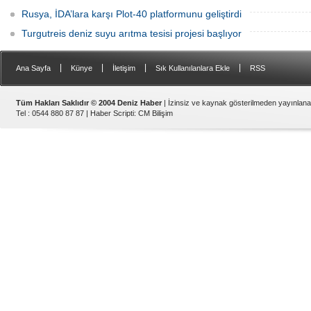
Rusya, İDA’lara karşı Plot-40 platformunu geliştirdi
Turgutreis deniz suyu arıtma tesisi projesi başlıyor
|
|
|
|
Ana Sayfa
Künye
İletişim
Sık Kullanılanlara Ekle
RSS
Tüm Hakları Saklıdır © 2004 Deniz Haber
| İzinsiz ve kaynak gösterilmeden yayınlan
Tel : 0544 880 87 87 |
Haber Scripti
:
CM Bilişim