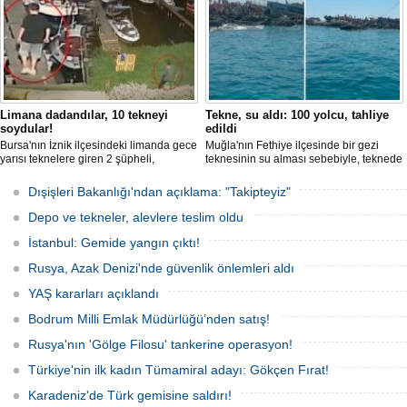
Limana dadandılar, 10 tekneyi
Tekne, su aldı: 100 yolcu, tahliye
soydular!
edildi
Bursa'nın İznik ilçesindeki limanda gece
Muğla'nın Fethiye ilçesinde bir gezi
yarısı teknelere giren 2 şüpheli,
teknesinin su alması sebebiyle, teknede
elektronik cihazlar ve değerli eşyalar
bulunan 100 yolcu tahliye edildi,
çaldı. Olay, güvenlik kameralarına
teknenin batmaması için bölgede
Dışişleri Bakanlığı'ndan açıklama: "Takipteyiz"
yansıdı, tekne sahiplerinin ihbarıyla
kurtarma çalışması başlatıldı.
jandarma inceleme başlattı.
Depo ve tekneler, alevlere teslim oldu
İstanbul: Gemide yangın çıktı!
Rusya, Azak Denizi'nde güvenlik önlemleri aldı
YAŞ kararları açıklandı
Bodrum Milli Emlak Müdürlüğü’nden satış!
Rusya'nın 'Gölge Filosu' tankerine operasyon!
Türkiye'nin ilk kadın Tümamiral adayı: Gökçen Fırat!
Karadeniz'de Türk gemisine saldırı!