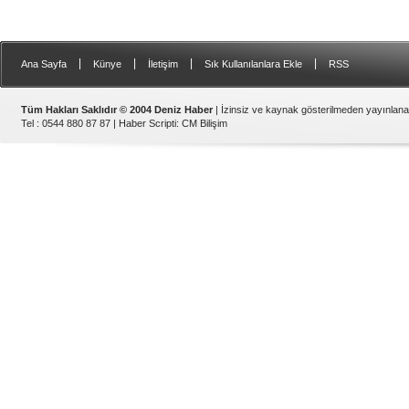
|
|
|
|
Ana Sayfa
Künye
İletişim
Sık Kullanılanlara Ekle
RSS
Tüm Hakları Saklıdır © 2004 Deniz Haber
| İzinsiz ve kaynak gösterilmeden yayınlan
Tel : 0544 880 87 87 |
Haber Scripti
:
CM Bilişim