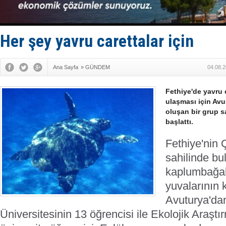
Fairline, T
Baltık Deni
Runit kubb
Limana dad
Her şey yavru carettalar için
Türk Loydu
Ana Sayfa
»
GÜNDEM
04.08.2
Fethiye'de yavru c
ulaşması için Avu
oluşan bir grup s
başlattı.
Fethiye'nin 
sahilinde bu
kaplumbağala
yuvalarının 
Avuturya'da
Üniversitesinin 13 öğrencisi ile Ekolojik Araşt