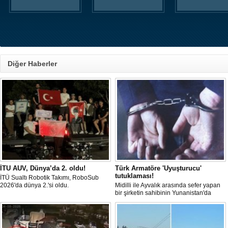
Diğer Haberler
İTU AUV, Dünya’da 2. oldu!
Türk Armatöre 'Uyuşturucu'
tutuklaması!
İTÜ Sualtı Robotik Takımı, RoboSub
2026'da dünya 2.'si oldu.
Midilli ile Ayvalık arasında sefer yapan
bir şirketin sahibinin Yunanistan'da
tutuklandığı bildirildi.