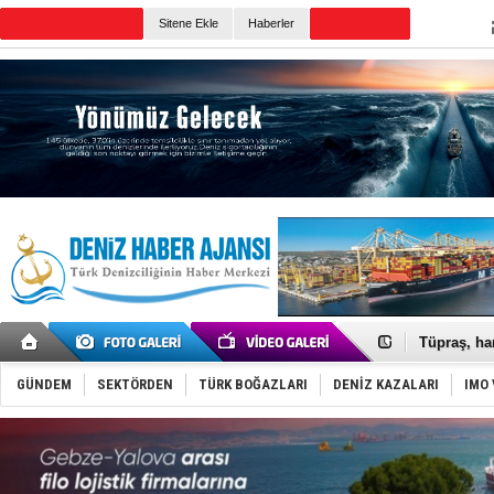
TURKISH MARITIME
Sitene Ekle
Haberler
CANLI YAYIN
Günün Haberleri
Anadolu Te
Derince, I
Tüpraş, ha
İTU AUV, D
LNG taşıma
GÜNDEM
SEKTÖRDEN
TÜRK BOĞAZLARI
DENİZ KAZALARI
IMO 
PROYAD, yat
Türkiye-Ir
Türk Armat
Deniz turi
DÖDER, 28.