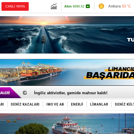
Ankara
33 °C
CANLI YAYIN
Altın
6690.52
İzmir
33 °C
Dolar
47.7017
Antalya
32 °C
Euro
55.2599
Muğla
35 °C
Çanakkale
33 
TEKNOFEST ‘Mavi Vatan’ ziyaretçi kayıtları başladı!
Tersane işçilerinin direnişi, kazanımla sonuçlandı
İngiliz aktivistler, gemide mahsur kaldı!
FESCO, Karadeniz'de yeni sevkiyat taleplerini durdur
DESE, BIMCO’ya katıldı
RI
DENİZ KAZALARI
IMO VE AB
ENERJİ
LİMANLAR
DENİZ KÜL
GİMBİRDER gemi inşa yan sanayinin sorunlarını tartış
35 milyon TL'lik tekne projesinde karar çıktı
İnsansız cankurtaran ihalesini BlueForge kazandı
Yüzyıl sonra ilk kez dünyaya açılan gizemli ada!
Anadolu Tersanesi EYDEP’te A sertifikası alan ilk ter