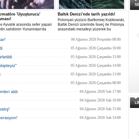
S
rmatöre 'Uyuşturucu'
Baltık Denizi'nde tarih yazıldı!
aması!
Polonyalı yüzücü Bartłomiej Kubkowski,
 ile Ayvalık arasında sefer yapan
Baltık Denizi üzerinde İsveç ile Polonya
ketin sahibinin Yunanistan'da
arasındaki mesafeyi yüzerek bu
dığı bildirildi.
başarının ilk örneği olarak tarihe geçti.
ar!
06 Ağustos 2026 Perşembe 08:00
di
05 Ağustos 2026 Çarşamba 16:00
letildi
05 Ağustos 2026 Çarşamba 15:00
kipteyiz"
05 Ağustos 2026 Çarşamba 14:00
u
05 Ağustos 2026 Çarşamba 13:00
05 Ağustos 2026 Çarşamba 08:00
mleri aldı
04 Ağustos 2026 Salı 17:00
04 Ağustos 2026 Salı 16:00
L
atış!
04 Ağustos 2026 Salı 15:00
perasyon!
04 Ağustos 2026 Salı 14:00