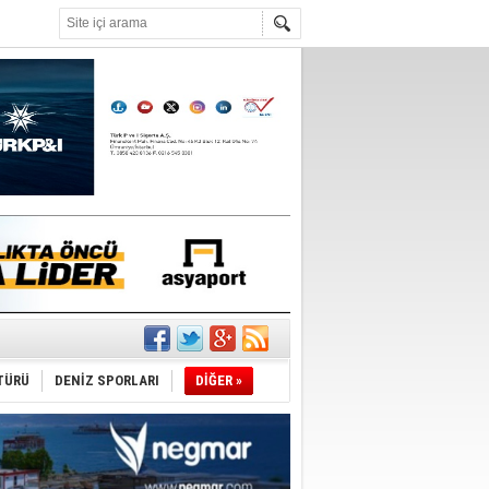
°C
du
TÜRÜ
DENİZ SPORLARI
DİĞER »
tı
sane oldu