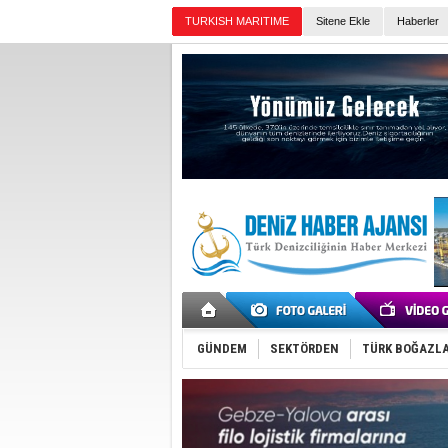
TURKISH MARITIME
Sitene Ekle
Haberler
Günün Haberleri
GÜNDEM
SEKTÖRDEN
TÜRK BOĞAZLA