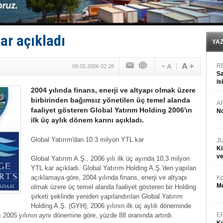
Derince, ILCA Masters Türkiye Şampiyonası’na ev sah
Tüpraş, ham petrol taşımacılığına 4 yeni tanker daha 
İTU AUV, Dünya’da 2. oldu!
LNG taşımacılığında maliyetler katlandı
ar açıkladı
PROYAD, yat mürettebatı için yurt dışı harcı için düze
YA
R
09.05.2006 02:28
Sa
is
2004 yılında finans, enerji ve altyapı olmak üzere
da
birbirinden bağımsız yönetilen üç temel alanda
A
faaliyet gösteren Global Yatırım Holding 2006'ın
No
ilk üç aylık dönem karını açıkladı.
Global Yatırım'dan 10.3 milyon YTL kar
J
Ki
v
Global Yatırım A.Ş., 2006 yılı ilk üç ayında 10,3 milyon
YTL kar açıkladı. Global Yatırım Holding A.Ş.'den yapılan
açıklamaya göre, 2004 yılında finans, enerji ve altyapı
Kp
Mo
olmak üzere üç temel alanda faaliyet gösteren bir Holding
şirketi şeklinde yeniden yapılandırılan Global Yatırım
Holding A.Ş. (GYH), 2006 yılının ilk üç aylık döneminde
nı 2005 yılının aynı dönemine göre, yüzde 88 oranında artırdı.
E