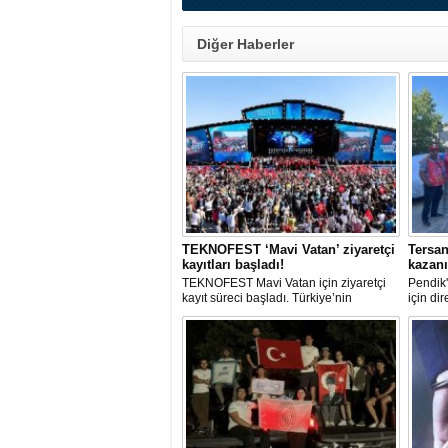
Diğer Haberler
TEKNOFEST ‘Mavi Vatan’ ziyaretçi
Tersan
kayıtları başladı!
kazan
TEKNOFEST Mavi Vatan için ziyaretçi
Pendik'
kayıt süreci başladı. Türkiye’nin
için di
denizcilik ve savunma teknolojilerine
işçinin
odaklanan etkinliği, 20-23 Ağustos
arabul
tarihleri arasında Gölcük Tersanesi
alacakl
Komutanlığı’nda gerçekleştirilecek.
Sendika
direniş