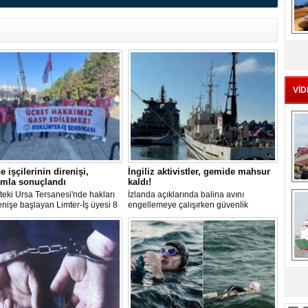
MS
eu
VİD
e işçilerinin direnişi,
İngiliz aktivistler, gemide mahsur
ımla sonuçlandı
kaldı!
Ç
teki Ursa Tersanesi'nde hakları
İzlanda açıklarında balina avını
renişe başlayan Limter-İş üyesi 8
engellemeye çalışırken güvenlik
 mücadelesi sonuç verdi. İşveren,
güçlerince durdurulan Bandero adlı
ucu görüşmesinde tüm
protesto gemisindeki 21 çevre aktivisti,
arın ödenmesini kabul etti.
günlerdir gemiden çıkmalarına izin
, sözlerin tutulmaması halinde
verilmediğini ve temel haklarının ihlal
in süreceğini açıkladı
edildiğini öne sürdü. Mürettebatta iki
Britanyalı aktivist de bulunuyor.
sa