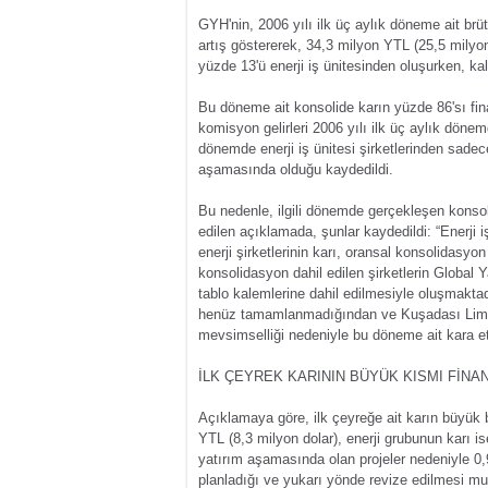
GYH'nin, 2006 yılı ilk üç aylık döneme ait brü
artış göstererek, 34,3 milyon YTL (25,5 milyon
yüzde 13'ü enerji iş ünitesinden oluşurken, kal
Bu döneme ait konsolide karın yüzde 86'sı fina
komisyon gelirleri 2006 yılı ilk üç aylık dönem
dönemde enerji iş ünitesi şirketlerinden sadece i
aşamasında olduğu kaydedildi.
Bu nedenle, ilgili dönemde gerçekleşen konsolid
edilen açıklamada, şunlar kaydedildi: “Enerji i
enerji şirketlerinin karı, oransal konsolidasy
konsolidasyon dahil edilen şirketlerin Global 
tablo kalemlerine dahil edilmesiyle oluşmaktadı
henüz tamamlanmadığından ve Kuşadası Limanı'n
mevsimselliği nedeniyle bu döneme ait kara etki
İLK ÇEYREK KARININ BÜYÜK KISMI FİNAN
Açıklamaya göre, ilk çeyreğe ait karın büyük b
YTL (8,3 milyon dolar), enerji grubunun karı is
yatırım aşamasında olan projeler nedeniyle 0,9
planladığı ve yukarı yönde revize edilmesi mu