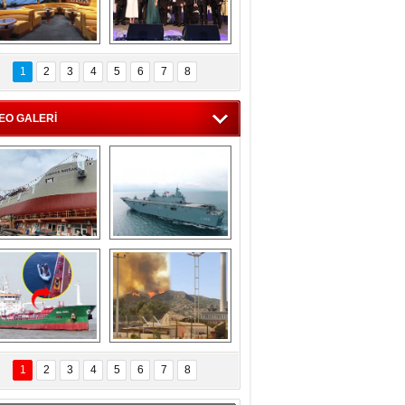
C'den 55 milyon 
5. Bosphorus Ship 
roluk turizm geliri 
Brokers Dinner, 
1
2
3
4
5
6
7
8
müjdesi
İstanbul’da yapıldı
EO GALERİ
eksan Tersanesi, 
TCG Anadolu, 
Başaran Bayrak 
tersane teknik 
tankerini suya 
seyrini tamamladı
indirdi
Göçmenlerin 
Milas’taki yangın 
imdadına Türk 
yeniden termik 
1
2
3
4
5
6
7
8
hipli MINA DENIZ 
santrallere doğru 
yetişti
ilerliyor