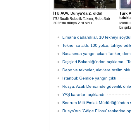
İTU AUV, Dünya’da 2. oldu!
Türk A
tutukl
İTÜ Sualtı Robotik Takımı, RoboSub
2026'da dünya 2.'si oldu.
Midilli
bir şir
tutuklan
Limana dadandılar, 10 tekneyi soydul
Tekne, su aldı: 100 yolcu, tahliye edil
Bacasında yangın çıkan Tanker, demir
Dışişleri Bakanlığı'ndan açıklama: "Ta
Depo ve tekneler, alevlere teslim old
İstanbul: Gemide yangın çıktı!
Rusya, Azak Denizi'nde güvenlik önle
YAŞ kararları açıklandı
Bodrum Milli Emlak Müdürlüğü’nden s
Rusya'nın 'Gölge Filosu' tankerine o