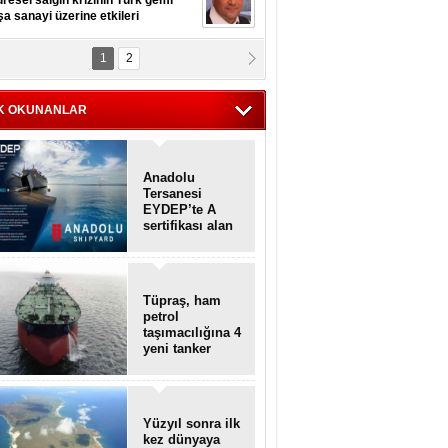
resel salgın krizinin Türk gemi
şa sanayi üzerine etkileri
1
2
pt. MESUT AZMİ GÖKSOY
lavuz kaptan kardeşlerime
hafen...
K OKUNANLAR
Anadolu
Tersanesi
EYDEP’te A
sertifikası alan
ilk tersane oldu
Tüpraş, ham
petrol
taşımacılığına 4
yeni tanker
daha ekliyor
Yüzyıl sonra ilk
kez dünyaya