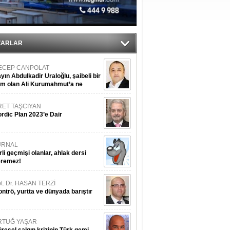
ipliği yapacak
ekliyor
nleme istiyor
ZARLAR
ECEP CANPOLAT
yın Abdulkadir Uraloğlu, şaibeli bir
im olan Ali Kurumahmut’a ne
nışıyorsunuz?
RET TAŞCIYAN
rdic Plan 2023’e Dair
URNAL
rli geçmişi olanlar, ahlak dersi
eremez!
t. Dr. HASAN TERZİ
ntrö, yurtta ve dünyada barıştır
RTUĞ YAŞAR