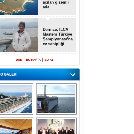
açılan gizemli
ada!
Derince, ILCA
Masters Türkiye
Şampiyonası’na
ev sahipliği
yapacak
|
|
DÜN
BU HAFTA
BU AY
O GALERİ
emi içinde gemi” 
Dünyada tek! 
konsepti ile MSC 
Denizaltı yüzer 
Splendida
havuzu intikal 
seyrine başladı