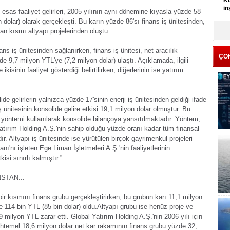
Kü
in
t esas faaliyet gelirleri, 2005 yılının aynı dönemine kıyasla yüzde 58
 dolar) olarak gerçekleşti. Bu karın yüzde 86'sı finans iş ünitesinden,
K
an kısmı altyapı projelerinden oluştu.
Kı
it
ns iş ünitesinden sağlanırken, finans iş ünitesi, net aracılık
ÇO
de 9,7 milyon YTL'ye (7,2 milyon dolar) ulaştı. Açıklamada, ilgili
kisinin faaliyet gösterdiği belirtilirken, diğerlerinin ise yatırım
e gelirlerin yalnızca yüzde 17'sinin enerji iş ünitesinden geldiği ifade
ş ünitesinin konsolide gelire etkisi 19,1 milyon dolar olmuştur. Bu
on yöntemi kullanılarak konsolide bilançoya yansıtılmaktadır. Yöntem,
Yatırım Holding A.Ş.'nin sahip olduğu yüzde oranı kadar tüm finansal
r. Altyapı iş ünitesinde ise yürütülen birçok gayrimenkul projeleri
ı işleten Ege Liman İşletmeleri A.Ş.'nin faaliyetlerinin
si sınırlı kalmıştır.”
STAN...
ir kısmını finans grubu gerçekleştirirken, bu grubun karı 11,1 milyon
e 114 bin YTL (85 bin dolar) oldu.
Altyapı grubu ise henüz proje ve
 milyon YTL zarar etti. Global Yatırım Holding A.Ş.'nin 2006 yılı için
htemel 18,6 milyon dolar net kar rakamının finans grubu yüzde 32,