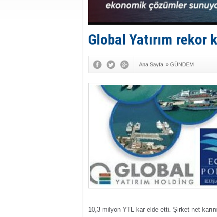
Global Yatırım rekor k
Ana Sayfa
»
GÜNDEM
10,3 milyon YTL kar elde etti. Şirket net karı