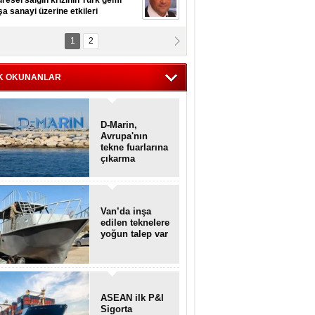
resel salgın krizinin Türk gemi
şa sanayi üzerine etkileri
1
2
pt. MESUT AZMİ GÖKSOY
lavuz kaptan kardeşlerime
hafen...
K OKUNANLAR
D-Marin,
Avrupa'nın
tekne fuarlarına
çıkarma
yapacak
Van’da inşa
edilen teknelere
yoğun talep var
ASEAN ilk P&I
Sigorta