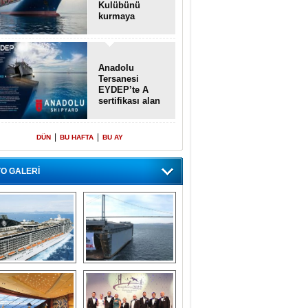
Kulübünü
kurmaya
hazırlanıyor
Anadolu
Tersanesi
EYDEP’te A
sertifikası alan
ilk tersane oldu
|
|
DÜN
BU HAFTA
BU AY
O GALERİ
emi içinde gemi” 
Dünyada tek! 
konsepti ile MSC 
Denizaltı yüzer 
Splendida
havuzu intikal 
seyrine başladı