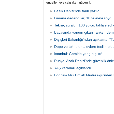
engellemeye çalışırken güvenlik
güçlerince durdurulan Bandero adlı
protesto gemisindeki 21 çevre aktivisti,
Baltık Denizi'nde tarih yazıldı!
günlerdir gemiden çıkmalarına izin
verilmediğini ve temel haklarının ihlal
Limana dadandılar, 10 tekneyi soydul
edildiğini öne sürdü. Mürettebatta iki
Tekne, su aldı: 100 yolcu, tahliye edil
Britanyalı aktivist de bulunuyor.
Bacasında yangın çıkan Tanker, demir
Dışişleri Bakanlığı'ndan açıklama: "Ta
Depo ve tekneler, alevlere teslim old
İstanbul: Gemide yangın çıktı!
Rusya, Azak Denizi'nde güvenlik önle
YAŞ kararları açıklandı
Bodrum Milli Emlak Müdürlüğü’nden s