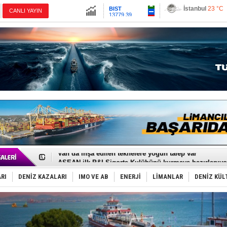
13779.39
Ankara
22 °C
CANLI YAYIN
Altın
6659.71
İzmir
23 °C
Dolar
47.6791
Antalya
26 °C
Euro
55.1258
Muğla
20 °C
Çanakkale
22 
D-Marin, Avrupa'nın tekne fuarlarına çıkarma yapacak
Van’da inşa edilen teknelere yoğun talep var
ASEAN ilk P&I Sigorta Kulübünü kurmaya hazırlanıyo
TAYK - Eker Olympos Regatta'da ilk start!
İstanbul ve Çanakkale: 6 ayda 40.000 gemi
RI
DENİZ KAZALARI
IMO VE AB
ENERJİ
LİMANLAR
DENİZ KÜL
TEKNOFEST ‘Mavi Vatan’ ziyaretçi kayıtları başladı!
Tersane işçilerinin direnişi, kazanımla sonuçlandı
İngiliz aktivistler, gemide mahsur kaldı!
FESCO, Karadeniz'de yeni sevkiyat taleplerini durdur
DESE, BIMCO’ya katıldı