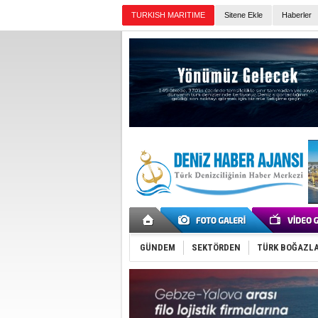
TURKISH MARITIME
Sitene Ekle
Haberler
Günün Haberleri
GÜNDEM
SEKTÖRDEN
TÜRK BOĞAZLA