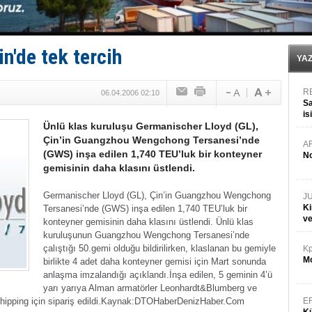
GİMBİRDER gemi inşa yan sanayinin sorunlarını tartış
35 milyon TL'lik tekne projesinde karar çıktı
İnsansız cankurtaran ihalesini BlueForge kazandı
Yüzyıl sonra ilk kez dünyaya açılan gizemli ada!
n'de tek tercih
Anadolu Tersanesi EYDEP’te A sertifikası alan ilk ter
YA
R
06.04.2006 02:10
Sa
is
Ünlü klas kuruluşu Germanischer Lloyd (GL),
da
Çin’in Guangzhou Wengchong Tersanesi’nde
A
(GWS) inşa edilen 1,740 TEU’luk bir konteyner
No
gemisinin daha klasını üstlendi.
Germanischer Lloyd (GL), Çin’in Guangzhou Wengchong
J
Ki
Tersanesi’nde (GWS) inşa edilen 1,740 TEU’luk bir
v
konteyner gemisinin daha klasını üstlendi.
Ünlü klas
kuruluşunun Guangzhou Wengchong Tersanesi’nde
çalıştığı 50.gemi olduğu bildirilirken, klaslanan bu gemiyle
Kp
Mo
birlikte 4 adet daha konteyner gemisi için Mart sonunda
anlaşma imzalandığı açıklandı.
İnşa edilen, 5 geminin 4’ü
yarı yarıya Alman armatörler Leonhardt&Blumberg ve
ping için sipariş edildi.
Kaynak:DTOHaber
DenizHaber.Com
E