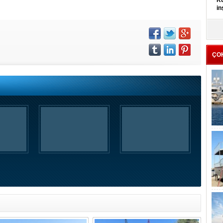
Kü
in
K
Kı
it
ÇO