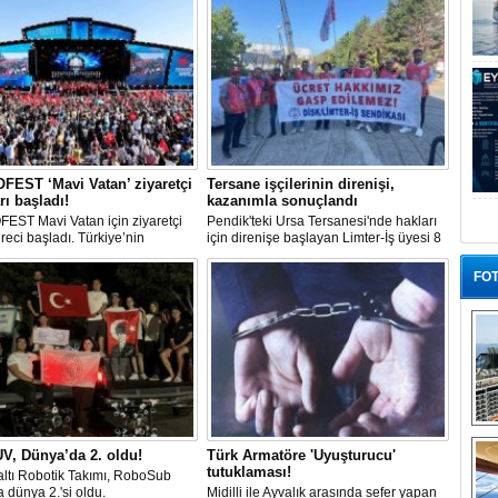
EST ‘Mavi Vatan’ ziyaretçi
Tersane işçilerinin direnişi,
rı başladı!
kazanımla sonuçlandı
EST Mavi Vatan için ziyaretçi
Pendik'teki Ursa Tersanesi'nde hakları
üreci başladı. Türkiye’nin
için direnişe başlayan Limter-İş üyesi 8
lik ve savunma teknolojilerine
işçinin mücadelesi sonuç verdi. İşveren,
an etkinliği, 20-23 Ağustos
arabulucu görüşmesinde tüm
FOT
ri arasında Gölcük Tersanesi
alacakların ödenmesini kabul etti.
lığı’nda gerçekleştirilecek.
Sendika, sözlerin tutulmaması halinde
direnişin süreceğini açıkladı
“G
V, Dünya’da 2. oldu!
Türk Armatöre 'Uyuşturucu'
tutuklaması!
ltı Robotik Takımı, RoboSub
 dünya 2.'si oldu.
Midilli ile Ayvalık arasında sefer yapan