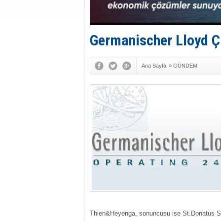
Germanischer Lloyd Çi
Ana Sayfa
»
GÜNDEM
Thien&Heyenga, sonuncusu ise St.Donatus Ship