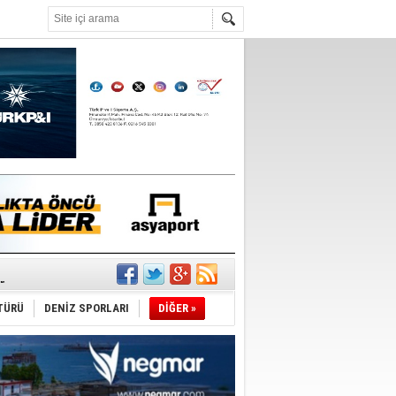
°C
r
TÜRÜ
DENİZ SPORLARI
DİĞER »
du