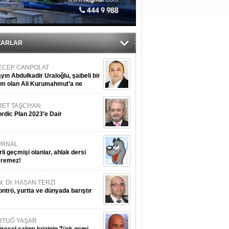
tı
sane oldu
ZARLAR
ECEP CANPOLAT
yın Abdulkadir Uraloğlu, şaibeli bir
im olan Ali Kurumahmut’a ne
nışıyorsunuz?
RET TAŞCIYAN
rdic Plan 2023’e Dair
URNAL
rli geçmişi olanlar, ahlak dersi
eremez!
t. Dr. HASAN TERZİ
ntrö, yurtta ve dünyada barıştır
RTUĞ YAŞAR