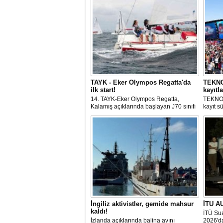
TAYK - Eker Olympos Regatta'da
TEKNOF
ilk start!
kayıtla
14. TAYK-Eker Olympos Regatta,
TEKNOF
Kalamış açıklarında başlayan J70 sınıfı
kayıt s
yarışlarıyla ilk startını verdi. İstanbul'u 10
denizci
gün boyunca yelken coşkusuyla
odaklan
buluşturacak organizasyonun ilk
tarihle
gününde 9 tekne rüzgârla buluştu.
Komutan
İngiliz aktivistler, gemide mahsur
İTU AU
kaldı!
İTÜ Sua
İzlanda açıklarında balina avını
2026'da