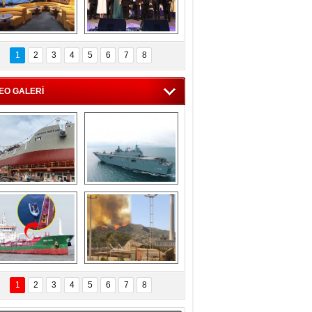
C'den 55 milyon 
5. Bosphorus Ship 
roluk turizm geliri 
Brokers Dinner, 
1
2
3
4
5
6
7
8
müjdesi
İstanbul’da yapıldı
EO GALERİ
eksan Tersanesi, 
TCG Anadolu, 
Başaran Bayrak 
tersane teknik 
tankerini suya 
seyrini tamamladı
indirdi
Göçmenlerin 
Milas’taki yangın 
imdadına Türk 
yeniden termik 
1
2
3
4
5
6
7
8
hipli MINA DENIZ 
santrallere doğru 
yetişti
ilerliyor