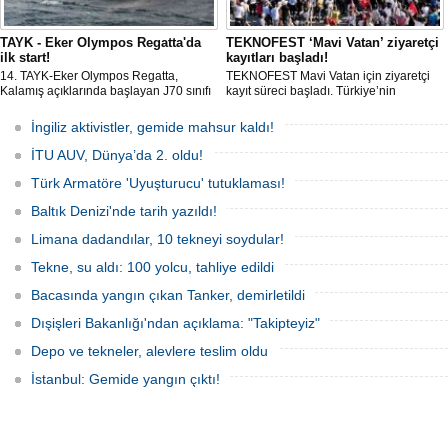
TAYK - Eker Olympos Regatta'da
TEKNOFEST ‘Mavi Vatan’ ziyaretçi
ilk start!
kayıtları başladı!
14. TAYK-Eker Olympos Regatta,
TEKNOFEST Mavi Vatan için ziyaretçi
Kalamış açıklarında başlayan J70 sınıfı
kayıt süreci başladı. Türkiye’nin
yarışlarıyla ilk startını verdi. İstanbul'u 10
denizcilik ve savunma teknolojilerine
gün boyunca yelken coşkusuyla
odaklanan etkinliği, 20-23 Ağustos
İngiliz aktivistler, gemide mahsur kaldı!
buluşturacak organizasyonun ilk
tarihleri arasında Gölcük Tersanesi
gününde 9 tekne rüzgârla buluştu.
Komutanlığı’nda gerçekleştirilecek.
İTU AUV, Dünya’da 2. oldu!
Türk Armatöre 'Uyuşturucu' tutuklaması!
Baltık Denizi'nde tarih yazıldı!
Limana dadandılar, 10 tekneyi soydular!
Tekne, su aldı: 100 yolcu, tahliye edildi
Bacasında yangın çıkan Tanker, demirletildi
Dışişleri Bakanlığı'ndan açıklama: "Takipteyiz"
Depo ve tekneler, alevlere teslim oldu
İstanbul: Gemide yangın çıktı!