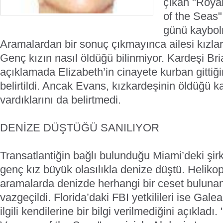
çıkan "Roya
of the Seas"
günü kaybol
Aramalardan bir sonuç çıkmayınca ailesi kızlar
Genç kızın nasıl öldüğü bilinmiyor. Kardeşi Bri
açıklamada Elizabeth’in cinayete kurban gittiğ
belirtildi. Ancak Evans, kızkardeşinin öldüğü k
vardıklarını da belirtmedi.
DENİZE DÜŞTÜĞÜ SANILIYOR
Transatlantiğin bağlı bulunduğu Miami’deki şirke
genç kız büyük olasılıkla denize düştü. Helikop
aramalarda denizde herhangi bir ceset bulun
vazgeçildi. Florida’daki FBI yetkilileri ise Gal
ilgili kendilerine bir bilgi verilmediğini açıkladı.