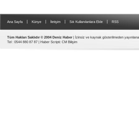
|
|
|
|
Ana Sayfa
Künye
İletişim
Sık Kullanılanlara Ekle
RSS
Tüm Hakları Saklıdır © 2004 Deniz Haber
| İzinsiz ve kaynak gösterilmeden yayınlan
Tel : 0544 880 87 87 |
Haber Scripti
:
CM Bilişim