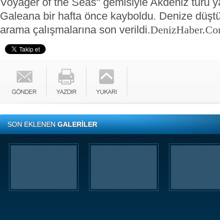
Voyager of the Seas" gemisiyle Akdeniz turu 
Galeana bir hafta önce kayboldu. Denize düştü
arama çalışmalarına son verildi.
DenizHaber.C
SON EKLENEN
GALERİLER