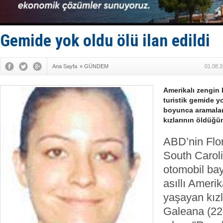
TAYK - Eke
İstanbul v
TEKNOFEST 
Tersane işç
Gemide yok oldu ölü ilan edildi
İngiliz akt
Ana Sayfa
»
GÜNDEM
01.08.2
Amerikalı zengin b
turistik gemide 
boyunca aramalar
kızlarının öldüğü
ABD’nin Flor
South Caroli
otomobil bay
asıllı Amerik
yaşayan kızl
Galeana (22)