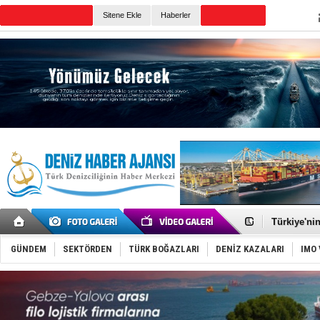
Sitene Ekle
Haberler
Günün Haberleri
TÜRKLİM Ba
SOCAR da M
Türkiye'nin
Dünyanın e
Hürmüz’de
GÜNDEM
SEKTÖRDEN
TÜRK BOĞAZLARI
DENİZ KAZALARI
IMO 
Rusya'nın g
Keşfedildi
D-Marin, A
Van’da inş
ASEAN ilk 