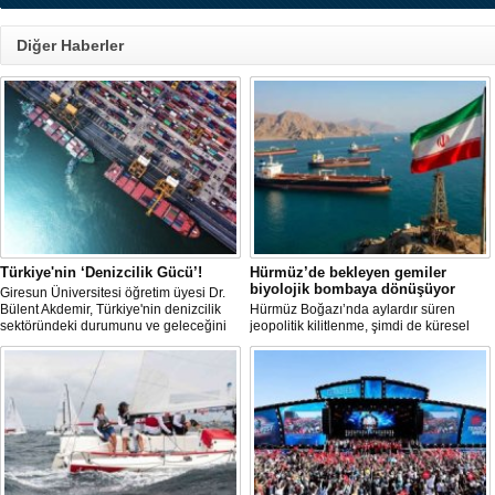
Diğer Haberler
Türkiye'nin ‘Denizcilik Gücü’!
Hürmüz’de bekleyen gemiler
biyolojik bombaya dönüşüyor
Giresun Üniversitesi öğretim üyesi Dr.
Bülent Akdemir, Türkiye'nin denizcilik
Hürmüz Boğazı’nda aylardır süren
sektöründeki durumunu ve geleceğini
jeopolitik kilitlenme, şimdi de küresel
değerlendirdi.
ölçekte bir çevre felaketinin kapısını
aralamış olabilir. Sıcak sularda
hareketsiz bekleyen binden fazla gemi,
istilacı deniz canlıları için devasa bir
üreme merkezine dönüşmüş durumda.