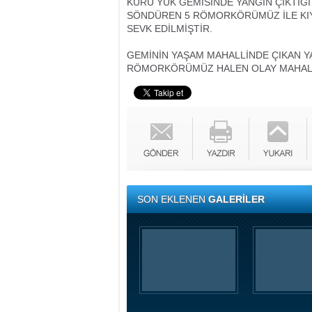
KURU YÜK GEMİSİNDE YANGIN ÇIKTIĞI
SÖNDÜREN 5 RÖMORKÖRÜMÜZ İLE KIYI
SEVK EDİLMİŞTİR.
GEMİNİN YAŞAM MAHALLİNDE ÇIKAN Y
RÖMORKÖRÜMÜZ HALEN OLAY MAHALL
SON EKLENEN
GALERİLER