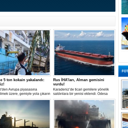
FOT
 5 ton kokain yakalandı:
Rus İHA’ları, Alman gemisini
iz!
vurdu!
z'den Avrupa piyasasına
Karadeniz’de ticari gemilere yönelik
lmek üzere, gemiyle yola çıkarın
saldırılara bir yenisi eklendi. Odesa
okain, Portekiz polisi ile Portekiz
açıklarında birden fazla İHA’nın hedef
 deniz kuvvetlerinin
aldığı Alman işletmesindeki Emil
yonuyla durduruldu. Operasyon
gemisinde yangın çıktı; teknik sistemler
ında, gemideki iki yabancı
durunca mürettebat tahliye edildi.
“G
 kişi bir gemi mürettebatı
na alındı.