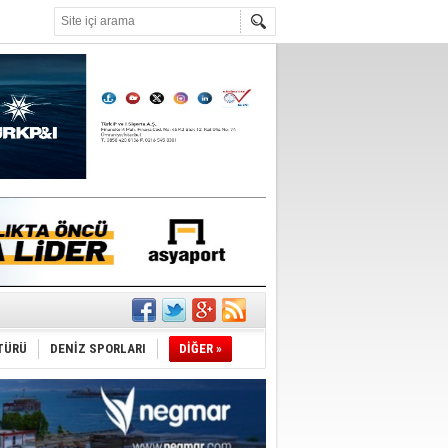
°C
TÜRÜ
DENİZ SPORLARI
DİĞER »
da
üldü
ıtlama!