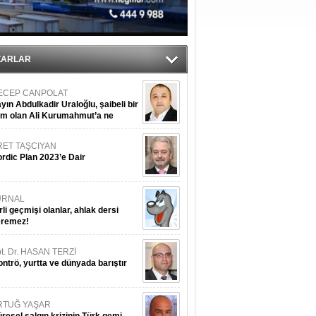
’
ZARLAR
ECEP CANPOLAT
yın Abdulkadir Uraloğlu, şaibeli bir
im olan Ali Kurumahmut’a ne
nışıyorsunuz?
RET TAŞCIYAN
rdic Plan 2023’e Dair
URNAL
rli geçmişi olanlar, ahlak dersi
eremez!
t. Dr. HASAN TERZİ
ntrö, yurtta ve dünyada barıştır
RTUĞ YAŞAR