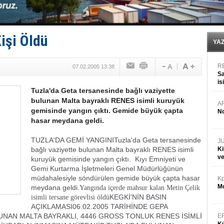
‘14. Olympos Regatta’ başlıyor
Taksi Botlar, 50 yıldır Marmaris’in mavi sularında
TÜRKLİM Başkanı Hamdi Erçelik’ten ‘Çözüm Anahtarı
SOCAR da MSC Tiger’a katıldı!
işi Öldü
Türkiye'nin ‘Denizcilik Gücü’!
YA
R
07.02.2005 13:38
Sa
is
Tuzla'da Geta tersanesinde bağlı vaziyette
da
bulunan Malta bayraklı RENES isimli kuruyük
A
gemisinde yangın çıktı. Gemide büyük çapta
No
hasar meydana geldi.
TUZLA'DA GEMİ YANGINI
Tuzla'da Geta tersanesinde
J
bağlı vaziyette bulunan Malta bayraklı RENES isimli
Ki
v
kuruyük gemisinde yangın çıktı. Kıyı Emniyeti ve
Gemi Kurtarma İşletmeleri Genel Müdürlüğünün
müdahalesiyle söndürülen gemide büyük çapta hasar
Kp
Mo
meydana geldi.
Yangında içerde mahsur kalan Metin Çelik
KEGKİ'NİN BASIN
isimli tersane görevlisi öldü
AÇIKLAMASI06.02.2005 TARİHİNDE GEPA
UNAN MALTA BAYRAKLI, 4446 GROSS TONLUK RENES İSİMLİ
E