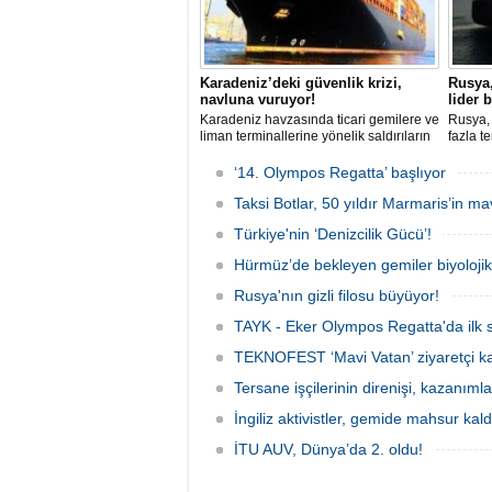
Karadeniz’deki güvenlik krizi,
Rusya,
navluna vuruyor!
lider
Karadeniz havzasında ticari gemilere ve
Rusya, 
liman terminallerine yönelik saldırıların
fazla t
artması küresel emtia taşımacılığını
geldi. 
sekteye uğrattı. Risk artışıyla birlikte
birlikt
‘14. Olympos Regatta’ başlıyor
ortalama petrol tankeri maliyetleri 300
geçerke
bin doları aşarken, savaş sigortası
Taksi Botlar, 50 yıldır Marmaris’in ma
yaptırı
primleri iki katına çıkarak navlun
yeni bi
Türkiye'nin ‘Denizcilik Gücü’!
fiyatlarında yüzde 50’yi geçen
yükselişleri beraberinde getirdi.
Hürmüz’de bekleyen gemiler biyoloj
Rusya'nın gizli filosu büyüyor!
TAYK - Eker Olympos Regatta'da ilk s
TEKNOFEST ‘Mavi Vatan’ ziyaretçi kay
Tersane işçilerinin direnişi, kazanıml
İngiliz aktivistler, gemide mahsur kald
İTU AUV, Dünya’da 2. oldu!