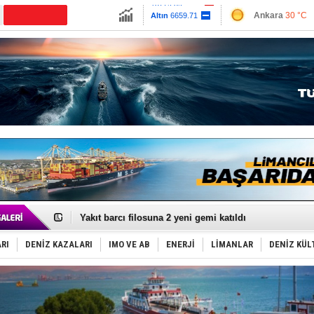
13779.39
Ankara
30 °C
Altın
6659.71
İzmir
33 °C
Dolar
47.6791
Antalya
38 °C
Euro
55.1258
Muğla
35 °C
Çanakkale
32 
'REGAL 1' isimli tanker, tehlikeyi atlattı!
Gemide 5 ton kokain yakalandı: Portekiz!
Yakıt barcı filosuna 2 yeni gemi katıldı
Rus İHA’ları, Alman gemisini vurdu!
Karadeniz’deki güvenlik krizi, navluna vuruyor!
RI
DENİZ KAZALARI
IMO VE AB
ENERJİ
LİMANLAR
DENİZ KÜL
Tatil hesabını yosun bozdu, oteller fiyat kırdı
Rusya, gölge filo tankerlerinde lider bayrak konumun
Enejota ticari destek gemisinden süperyata dönüştür
Denizcilik sektörü, Alsancak Limanı’ndan memnun
Türkiye’den Karadeniz'deki gemicilik faaliyetlerine kıs