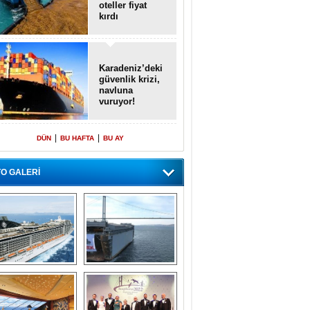
oteller fiyat
kırdı
Karadeniz’deki
güvenlik krizi,
navluna
vuruyor!
|
|
DÜN
BU HAFTA
BU AY
O GALERİ
emi içinde gemi” 
Dünyada tek! 
konsepti ile MSC 
Denizaltı yüzer 
Splendida
havuzu intikal 
seyrine başladı