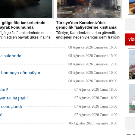
MS
eu
 gölge filo tankerlerinde
Türkiye’den Karadeniz'deki
 bayrak konumunda
gemicilik faaliyetlerine kısıtlama!
“gölge filo” tankerlerinde en
Türkiye, Karadeniz'de artan güvenlik
ercih edilen bayrak ülkesi haline
endişeleri nedeniyle ticari gemi trafiğini
VİD
Yaptırım baskısının artmasıyla
kısıtlamaya başladı. Bu durum,
e çok sayıda tanker Rus bayrağına
bölgedeki gıda güvenliğini tehdit ediyor.
08 Ağustos 2026 Cumartesi 16:00
n, bu durum küresel denizcilik
vi sularında
mlarının uygulanması açısından
08 Ağustos 2026 Cumartesi 15:00
r tablo ortaya koyuyor.
08 Ağustos 2026 Cumartesi 12:00
ik bombaya dönüşüyor
08 Ağustos 2026 Cumartesi 10:00
08 Ağustos 2026 Cumartesi 09:00
Ç
tart!
07 Ağustos 2026 Cuma 18:00
ıtları başladı!
07 Ağustos 2026 Cuma 16:00
a sonuçlandı
07 Ağustos 2026 Cuma 15:00
ı!
07 Ağustos 2026 Cuma 14:00
06 Ağustos 2026 Perşembe 18:00
sa