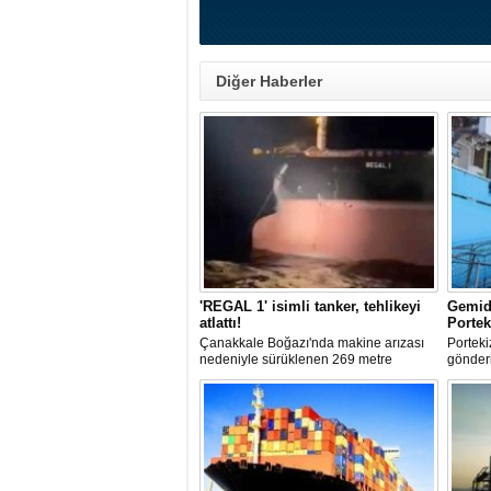
Diğer Haberler
'REGAL 1' isimli tanker, tehlikeyi
Gemide
atlattı!
Portek
Çanakkale Boğazı'nda makine arızası
Porteki
nedeniyle sürüklenen 269 metre
gönderi
uzunluğundaki 'REGAL 1' isimli tanker,
5 ton k
römorkörler yardımıyla Şevketiye Demir
hava ve
Sahası'na çekilerek kurtarıldı.
operas
kapsam
uyruklu
gözaltı