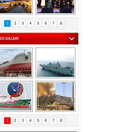
C'den 55 milyon 
5. Bosphorus Ship 
roluk turizm geliri 
Brokers Dinner, 
1
2
3
4
5
6
7
8
müjdesi
İstanbul’da yapıldı
EO GALERİ
eksan Tersanesi, 
TCG Anadolu, 
Başaran Bayrak 
tersane teknik 
tankerini suya 
seyrini tamamladı
indirdi
Göçmenlerin 
Milas’taki yangın 
imdadına Türk 
yeniden termik 
1
2
3
4
5
6
7
8
hipli MINA DENIZ 
santrallere doğru 
yetişti
ilerliyor