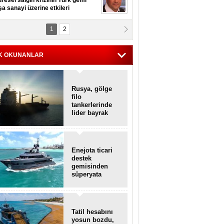
resel salgın krizinin Türk gemi
şa sanayi üzerine etkileri
1
2
pt. MESUT AZMİ GÖKSOY
lavuz kaptan kardeşlerime
hafen...
K OKUNANLAR
Rusya, gölge
filo
tankerlerinde
lider bayrak
konumunda
Enejota ticari
destek
gemisinden
süperyata
dönüştürüldü
Tatil hesabını
yosun bozdu,