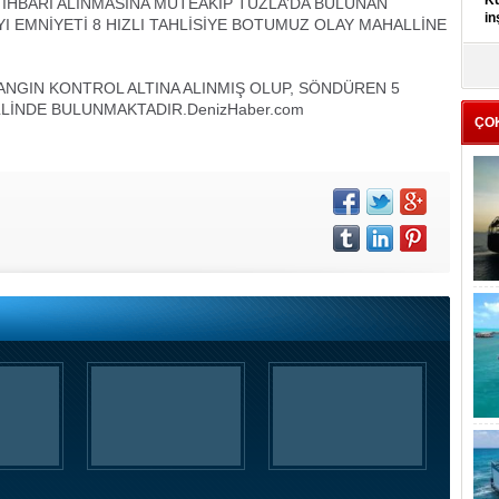
Kü
 İHBARI ALINMASINA MÜTEAKİP TUZLA’DA BULUNAN
in
 EMNİYETİ 8 HIZLI TAHLİSİYE BOTUMUZ OLAY MAHALLİNE
K
Kı
ANGIN KONTROL ALTINA ALINMIŞ OLUP, SÖNDÜREN 5
it
İNDE BULUNMAKTADIR.
DenizHaber.com
ÇO