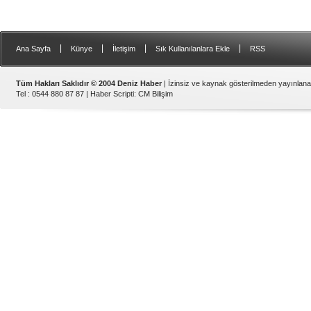
|
|
|
|
Ana Sayfa
Künye
İletişim
Sık Kullanılanlara Ekle
RSS
Tüm Hakları Saklıdır © 2004 Deniz Haber
| İzinsiz ve kaynak gösterilmeden yayınlan
Tel : 0544 880 87 87 |
Haber Scripti
:
CM Bilişim