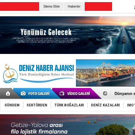
Sitene Ekle
Haberler
Günün Haberleri
SOCAR da M
Türkiye'nin
Dünyanın e
Hürmüz’de
Rusya'nın g
GÜNDEM
SEKTÖRDEN
TÜRK BOĞAZLARI
DENİZ KAZALARI
IMO 
Keşfedildi
D-Marin, A
Van’da inş
ASEAN ilk 
TAYK - Eke