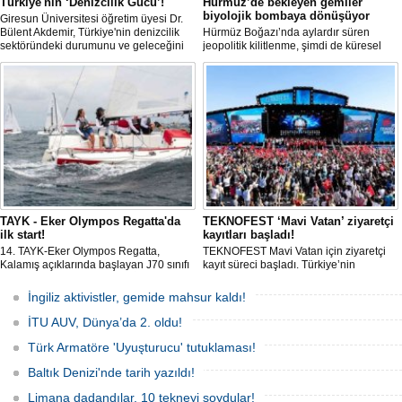
Türkiye'nin ‘Denizcilik Gücü’!
Hürmüz’de bekleyen gemiler
biyolojik bombaya dönüşüyor
Giresun Üniversitesi öğretim üyesi Dr.
Bülent Akdemir, Türkiye'nin denizcilik
Hürmüz Boğazı’nda aylardır süren
sektöründeki durumunu ve geleceğini
jeopolitik kilitlenme, şimdi de küresel
değerlendirdi.
ölçekte bir çevre felaketinin kapısını
aralamış olabilir. Sıcak sularda
hareketsiz bekleyen binden fazla gemi,
istilacı deniz canlıları için devasa bir
üreme merkezine dönüşmüş durumda.
TAYK - Eker Olympos Regatta'da
TEKNOFEST ‘Mavi Vatan’ ziyaretçi
ilk start!
kayıtları başladı!
14. TAYK-Eker Olympos Regatta,
TEKNOFEST Mavi Vatan için ziyaretçi
Kalamış açıklarında başlayan J70 sınıfı
kayıt süreci başladı. Türkiye’nin
yarışlarıyla ilk startını verdi. İstanbul'u 10
denizcilik ve savunma teknolojilerine
gün boyunca yelken coşkusuyla
odaklanan etkinliği, 20-23 Ağustos
İngiliz aktivistler, gemide mahsur kaldı!
buluşturacak organizasyonun ilk
tarihleri arasında Gölcük Tersanesi
gününde 9 tekne rüzgârla buluştu.
Komutanlığı’nda gerçekleştirilecek.
İTU AUV, Dünya’da 2. oldu!
Türk Armatöre 'Uyuşturucu' tutuklaması!
Baltık Denizi'nde tarih yazıldı!
Limana dadandılar, 10 tekneyi soydular!