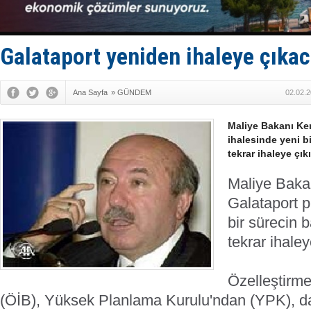
İstanbul v
TEKNOFEST 
Tersane işç
İngiliz akt
Galataport yeniden ihaleye çıka
FESCO, Kar
Ana Sayfa
»
GÜNDEM
02.02.2
Maliye Bakanı Kem
ihalesinde yeni bi
tekrar ihaleye çık
Maliye Baka
Galataport p
bir sürecin b
tekrar ihaley
Özelleştirme
(ÖİB), Yüksek Planlama Kurulu'ndan (YPK), d