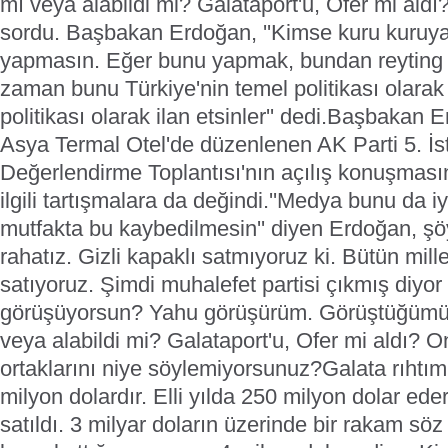
mı veya alabildi mi? Galataport'u, Ofer mi aldı?
sordu.
Başbakan Erdoğan, ''Kimse kuru kuruy
yapmasın. Eğer bunu yapmak, bundan reyting s
zaman bunu Türkiye'nin temel politikası olarak d
politikası olarak ilan etsinler'' dedi.
Başbakan E
Asya Termal Otel'de düzenlenen AK Parti 5. İs
Değerlendirme Toplantısı'nın açılış konuşmasın
ilgili tartışmalara da değindi.
''Medya bunu da iy
mutfakta bu kaybedilmesin'' diyen Erdoğan, ş
rahatız. Gizli kapaklı satmıyoruz ki. Bütün mil
satıyoruz. Şimdi muhalefet partisi çıkmış diyor k
görüşüyorsun? Yahu görüşürüm. Görüştüğümüz 
veya alabildi mi? Galataport'u, Ofer mi aldı? 
ortaklarını niye söylemiyorsunuz?
Galata rıhtımı
milyon dolardır. Elli yılda 250 milyon dolar ede
satıldı. 3 milyar doların üzerinde bir rakam söz