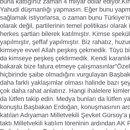
buna kattığınız zaman 4 milyar dolar ediyor.K
Yahudi düşmanlığı yapmasın. Eğer bunu yapm
sağlamak istiyorlarsa, o zaman bunu Türkiye'ni
olarak değil, partilerinin temel politikası olarak
herkes şartları bilerek katılmıştır. Kimse spe
yapılmıştır, şeffaf yapılmıştır. Biz rahatız, huzu
kimseye evvel Allah peşkeş çekmedik. Tüyü bi
da kimseye peşkeş çektirmedik. Kendi karanlı
bakarak bize fatura etmeye çalışmasınlar''
Özel
hiçbirinde şaibe olmadığını vurgulayan Başba
daha farklı yaklaşımlar olması halinde bazı şey
çok daha rahat anlatırız. Hangi ihalelere kimler
da lütfen takip edin. Medya bunları da lütfen ya
konuştu.
Başbakan Erdoğan, konuşmasının ardı
katılan Adıyaman Milletvekili Şevket Gürsoy'a p
taktı.
Milletvekili katılım töreninin ardından AK P