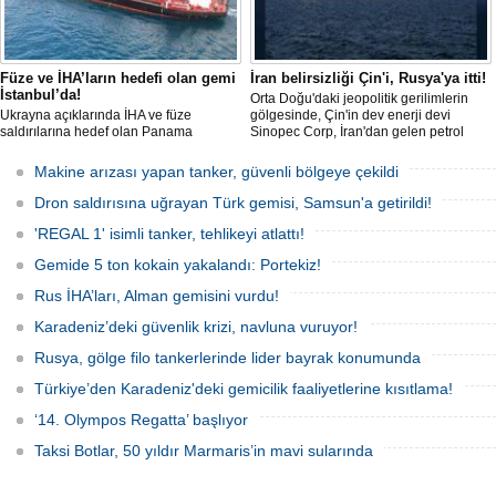
Füze ve İHA’ların hedefi olan gemi
İran belirsizliği Çin'i, Rusya'ya itti!
İstanbul’da!
Orta Doğu'daki jeopolitik gerilimlerin
Ukrayna açıklarında İHA ve füze
gölgesinde, Çin'in dev enerji devi
saldırılarına hedef olan Panama
Sinopec Corp, İran'dan gelen petrol
bayraklı ticari kuru yük gemisi ’M/V Lady
akışındaki belirsizlikler nedeniyle
Zehma’, hasarlı şekilde İstanbul
rotasını Rusya'ya çevirdi. Dünyanın en
Makine arızası yapan tanker, güvenli bölgeye çekildi
Boğazı’ndan geçişini tamamladı.
büyük rafine şirketlerinden biri olan
Sinopec, İran'la yaşanan 'savaş'
Dron saldırısına uğrayan Türk gemisi, Samsun'a getirildi!
bahanesiyle daralan arzı telafi etmek
için Uzak Doğu Rus petrolüne
'REGAL 1' isimli tanker, tehlikeyi atlattı!
yönelerek stratejik bir ham
Gemide 5 ton kokain yakalandı: Portekiz!
Rus İHA’ları, Alman gemisini vurdu!
Karadeniz’deki güvenlik krizi, navluna vuruyor!
Rusya, gölge filo tankerlerinde lider bayrak konumunda
Türkiye’den Karadeniz'deki gemicilik faaliyetlerine kısıtlama!
‘14. Olympos Regatta’ başlıyor
Taksi Botlar, 50 yıldır Marmaris’in mavi sularında