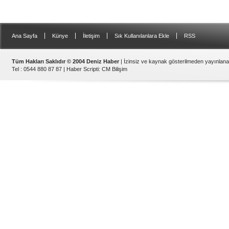
|
|
|
|
Ana Sayfa
Künye
İletişim
Sık Kullanılanlara Ekle
RSS
Tüm Hakları Saklıdır © 2004 Deniz Haber
| İzinsiz ve kaynak gösterilmeden yayınlan
Tel : 0544 880 87 87 |
Haber Scripti
:
CM Bilişim