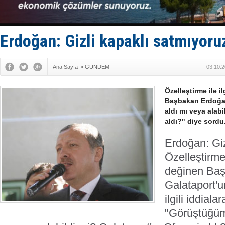
Gemi tasar
Makine arı
Dron saldı
'REGAL 1' i
Erdoğan: Gizli kapaklı satmıyoru
Gemide 5 t
Ana Sayfa
»
GÜNDEM
03.10.2
Özelleştirme ile i
Başbakan Erdoğan
aldı mı veya alabi
aldı?" diye sordu
Erdoğan: Giz
Özelleştirme 
değinen Ba
Galataport'u
ilgili iddiala
"Görüştüğümü