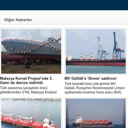
Diğer Haberler
Malezya Korvet Projesi’nde 3.
MV Güllük’e ‘Drone’ saldırısı!
Gemi de denize indirildi
Türk bayraklı kuru yük gemisi MV
Türk savunma sanayiinin öncü
Güllük, Rusya'nın Novorossiysk Limanı
şirketlerinden STM, Malezya Kraliyet
açıklarında insansız hava aracı (İHA)
Donanması için inşa ettiği üç korvetlik
saldırısına uğradı.
projede son gemiyi de denize indirdi.