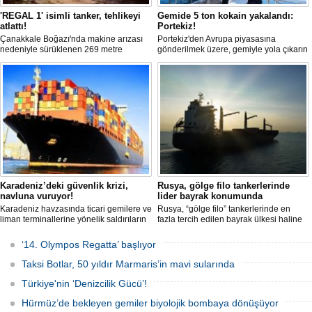
'REGAL 1' isimli tanker, tehlikeyi
Gemide 5 ton kokain yakalandı:
atlattı!
Portekiz!
Çanakkale Boğazı'nda makine arızası
Portekiz'den Avrupa piyasasına
nedeniyle sürüklenen 269 metre
gönderilmek üzere, gemiyle yola çıkarın
uzunluğundaki 'REGAL 1' isimli tanker,
5 ton kokain, Portekiz polisi ile Portekiz
römorkörler yardımıyla Şevketiye Demir
hava ve deniz kuvvetlerinin
Sahası'na çekilerek kurtarıldı.
operasyonuyla durduruldu. Operasyon
kapsamında, gemideki iki yabancı
uyruklu kişi bir gemi mürettebatı
gözaltına alındı.
Karadeniz’deki güvenlik krizi,
Rusya, gölge filo tankerlerinde
navluna vuruyor!
lider bayrak konumunda
Karadeniz havzasında ticari gemilere ve
Rusya, “gölge filo” tankerlerinde en
liman terminallerine yönelik saldırıların
fazla tercih edilen bayrak ülkesi haline
artması küresel emtia taşımacılığını
geldi. Yaptırım baskısının artmasıyla
sekteye uğrattı. Risk artışıyla birlikte
birlikte çok sayıda tanker Rus bayrağına
‘14. Olympos Regatta’ başlıyor
ortalama petrol tankeri maliyetleri 300
geçerken, bu durum küresel denizcilik
bin doları aşarken, savaş sigortası
yaptırımlarının uygulanması açısından
Taksi Botlar, 50 yıldır Marmaris’in mavi sularında
primleri iki katına çıkarak navlun
yeni bir tablo ortaya koyuyor.
fiyatlarında yüzde 50’yi geçen
Türkiye'nin ‘Denizcilik Gücü’!
yükselişleri beraberinde getirdi.
Hürmüz’de bekleyen gemiler biyolojik bombaya dönüşüyor