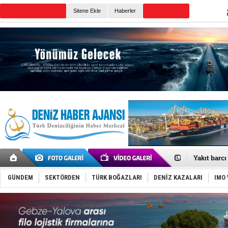
TURKISH MARITIME
Sitene Ekle
Haberler
CANLI YAYIN
Günün Haberleri
'REGAL 1' i
Gemide 5 t
Yakıt barcı
Rus İHA’la
Karadeniz’
GÜNDEM
SEKTÖRDEN
TÜRK BOĞAZLARI
DENİZ KAZALARI
IMO 
Tatil hesab
Rusya, göl
Enejota ti
Denizcilik
Türkiye’den