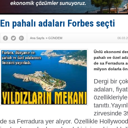
‘14. Olymp
Taksi Botla
TÜRKLİM Ba
SOCAR da M
En pahalı adaları Forbes seçti
Türkiye'nin
Ana Sayfa
»
GÜNDEM
06.03.2
Ünlü ekonomi de
pahalı ve özel adal
de sa Ferradura a
milyon dolarla ön
Dergi bir ço
adaları, fiya
özellikleriyl
tanıttı.
Yayın
zirvesinde 39
de sa Ferradura yer alıyor. Özellikle Hollywood