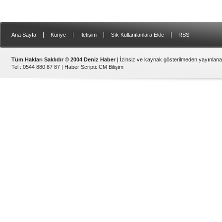
|
|
|
|
Ana Sayfa
Künye
İletişim
Sık Kullanılanlara Ekle
RSS
Tüm Hakları Saklıdır © 2004 Deniz Haber
| İzinsiz ve kaynak gösterilmeden yayınlan
Tel : 0544 880 87 87 |
Haber Scripti
:
CM Bilişim