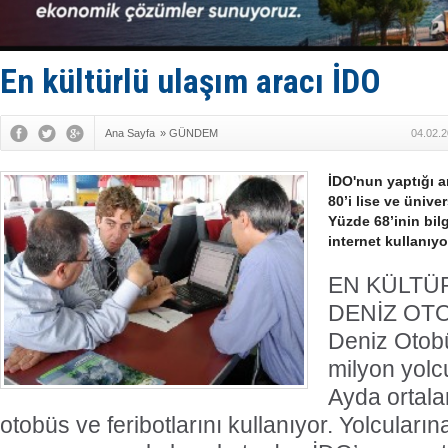
Depo ve tek
Kruvaziyer 
SES Yacht
Kargıcak K
En kültürlü ulaşım aracı İDO
Denizlerin 
Ana Sayfa
»
GÜNDEM
04.02.2
İDO'nun yaptığı a
80’i lise ve üniv
Yüzde 68’inin bilg
internet kullanıyo
EN KÜLTÜ
DENİZ OT
Deniz Otobüs
milyon yolcu
Ayda ortala
otobüs ve feribotlarını kullanıyor. Yolcuların