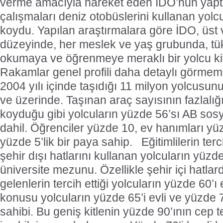
verme amacıyla hareket eden İDO’nun yaptı
çalışmaları deniz otobüslerini kullanan yolcul
koydu. Yapılan araştırmalara göre İDO, üst v
düzeyinde, her meslek ve yaş grubunda, tük
okumaya ve öğrenmeye meraklı bir yolcu kit
Rakamlar genel profili daha detaylı görmemi
2004 yılı içinde taşıdığı 11 milyon yolcusun
ve üzerinde. Taşınan araç sayısının fazlalığ
koyduğu gibi yolcuların yüzde 56’sı AB so
dahil. Öğrenciler yüzde 10, ev hanımları yüz
yüzde 5’lik bir paya sahip.
Eğitimlilerin terc
şehir dışı hatlarını kullanan yolcuların yüzde
üniversite mezunu. Özellikle şehir içi hatlar
gelenlerin tercih ettiği yolcuların yüzde 60’ı
konusu yolcuların yüzde 65’i evli ve yüzde 
sahibi. Bu geniş kitlenin yüzde 90’ının cep t