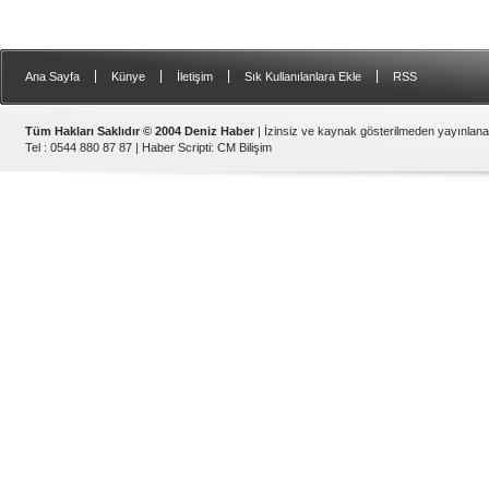
|
|
|
|
Ana Sayfa
Künye
İletişim
Sık Kullanılanlara Ekle
RSS
Tüm Hakları Saklıdır © 2004 Deniz Haber
| İzinsiz ve kaynak gösterilmeden yayınlan
Tel : 0544 880 87 87 |
Haber Scripti
:
CM Bilişim