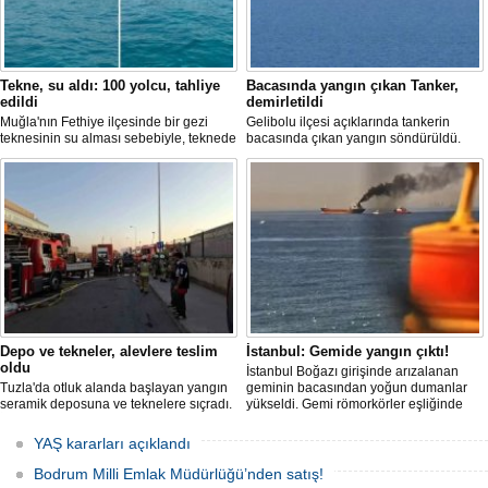
Tekne, su aldı: 100 yolcu, tahliye
Bacasında yangın çıkan Tanker,
edildi
demirletildi
Muğla'nın Fethiye ilçesinde bir gezi
Gelibolu ilçesi açıklarında tankerin
teknesinin su alması sebebiyle, teknede
bacasında çıkan yangın söndürüldü.
bulunan 100 yolcu tahliye edildi,
Tanker, ardından Şevketiye Demir
teknenin batmaması için bölgede
Sahası'na demirletildi.
kurtarma çalışması başlatıldı.
Depo ve tekneler, alevlere teslim
İstanbul: Gemide yangın çıktı!
oldu
İstanbul Boğazı girişinde arızalanan
Tuzla'da otluk alanda başlayan yangın
geminin bacasından yoğun dumanlar
seramik deposuna ve teknelere sıçradı.
yükseldi. Gemi römorkörler eşliğinde
İtfaiye ekipleri uzun uğraşlar sonucu
Ahırkapı açıklarına demirletildi.
alevleri kontrol altına aldı.
YAŞ kararları açıklandı
Bodrum Milli Emlak Müdürlüğü’nden satış!