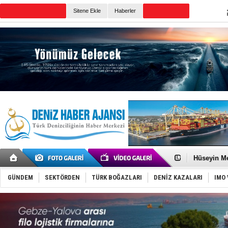
TURKISH MARITIME
Sitene Ekle
Haberler
CANLI YAYIN
Günün Haberleri
Dünyanın e
Türk Loydu
Hüseyin Me
Hat-San Te
Med Marine
GÜNDEM
SEKTÖRDEN
TÜRK BOĞAZLARI
DENİZ KAZALARI
IMO 
KOSDER’den
Kalyoncu’da
Tekne, su a
Bacasında 
Dışişleri B