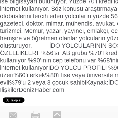
ise bilgisayarı bulunuyor. Yüzde 70’i kredi ka
internet kullanıyor. Söz konusu araştırmaya
otobüslerini tercih eden yolcuların yüzde 56
gazeteci, doktor, mimar, mühendis, avukat,
turizmci. Memur, yazar, yayıncı, emlakçı, ecz
hemşire ve öğretmen olanlar yolcuların yüzd
oluşturuyor.
İDO YOLCULARININ S
ÖZELLİKLERİ
%56'sı AB grubu
%70'İ kredi
kullanıyor
%90'ının cep telefonu var
%68'ini
internet kullanıyor
İDO YOLCU PROFİLİ
%90
üzeri
%60'ı erkek
%80'i lise veya üniversite
evli
%79'u 2 veya 3 çocuk sahibi
Kaynak:İDO
İlişkiler
DenizHaber.com