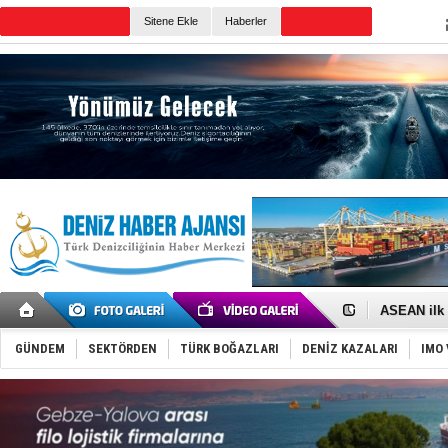
TURKISH MARITIME
Sitene Ekle
Haberler
CANLI YAYIN
Günün Haberleri
D-Marin, A
Van’da inş
ASEAN ilk 
TAYK - Eke
İstanbul v
GÜNDEM
SEKTÖRDEN
TÜRK BOĞAZLARI
DENİZ KAZALARI
IMO 
TEKNOFEST 
Tersane işç
İngiliz akt
FESCO, Kar
DESE, BIMC