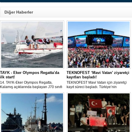
Diğer Haberler
TAYK - Eker Olympos Regatta'da
TEKNOFEST ‘Mavi Vatan’ ziyaretçi
ilk start!
kayıtları başladı!
14. TAYK-Eker Olympos Regatta,
TEKNOFEST Mavi Vatan için ziyaretçi
Kalamış açıklarında başlayan J70 sınıfı
kayıt süreci başladı. Türkiye’nin
yarışlarıyla ilk startını verdi. İstanbul'u 10
denizcilik ve savunma teknolojilerine
gün boyunca yelken coşkusuyla
odaklanan etkinliği, 20-23 Ağustos
buluşturacak organizasyonun ilk
tarihleri arasında Gölcük Tersanesi
gününde 9 tekne rüzgârla buluştu.
Komutanlığı’nda gerçekleştirilecek.