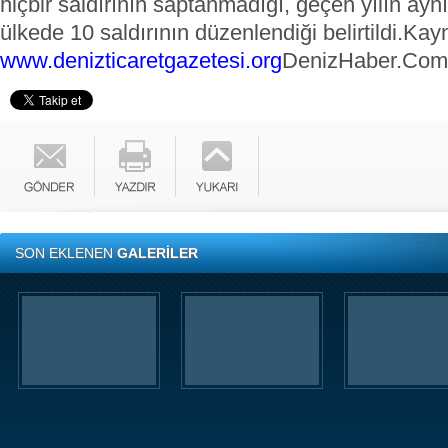
hiçbir saldırının saptanmadığı, geçen yılın ay
ülkede 10 saldırının düzenlendiği
belirtildi.
Kay
www.denizticaretgazetesi.org
DenizHaber.Com
SON EKLENEN
GALERİLER