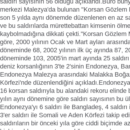
saldırı sayısının 56 olduğu açıklandı.
Büro büny
merkezi Malezya'da bulunan ''Korsan Gözlem M
son 5 yılda aynı dönemde düzenlenen en az sa
ve bu saldırılarda mürettebattan kimsenin ölm
kaybolmadığına dikkati çekti.
''Korsan Gözlem M
göre, 2000 yılının Ocak ve Mart ayları arasında
döneminde 68, 2002 yılının ilk üç ayında 87, 20
döneminde 103, 2005'in mart ayında 25 saldır
deniz korsanlığının 3'te 2'sinin Endonezya, Ba
Endonezya Malezya arasındaki Malakka Boğaz
Körfezi'nde düzenlendiğini açıkladı.
Endonezya,
16 korsan saldırıyla bu alandaki rekoru elind
yılın aynı dönemine göre saldırı sayısının bu ü
Endonezya'yı 6 saldırı ile Bangladeş, 4 saldırı
3'er saldırı ile Somali ve Aden Körfezi takip edi
saldırıların bir önceki yıla göre ciddi biçimde az