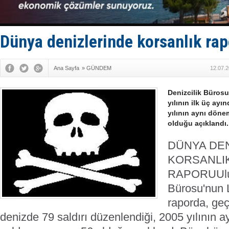
GİMBİRDER 
35 milyon T
İnsansız c
Yüzyıl son
Dünya denizlerinde korsanlık ra
Anadolu Te
Ana Sayfa
»
GÜNDEM
12.07.2
Denizcilik Bürosu
yılının ilk üç ayı
yılının aynı dönem
olduğu açıklandı.
DÜNYA DE
KORSANLI
RAPORU
Ul
Bürosu'nun 
raporda, geç
denizde 79 saldırı düzenlendiği, 2005 yılının 