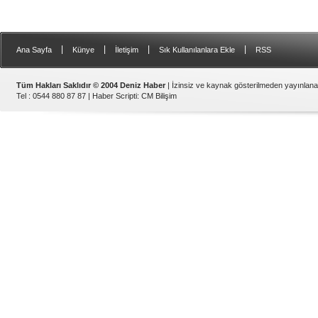
|
|
|
|
Ana Sayfa
Künye
İletişim
Sık Kullanılanlara Ekle
RSS
Tüm Hakları Saklıdır © 2004 Deniz Haber
| İzinsiz ve kaynak gösterilmeden yayınlan
Tel : 0544 880 87 87 |
Haber Scripti
:
CM Bilişim