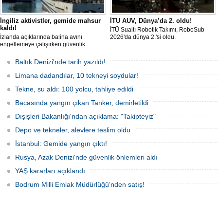
İngiliz aktivistler, gemide mahsur
İTU AUV, Dünya’da 2. oldu!
kaldı!
İTÜ Sualtı Robotik Takımı, RoboSub
İzlanda açıklarında balina avını
2026'da dünya 2.'si oldu.
engellemeye çalışırken güvenlik
güçlerince durdurulan Bandero adlı
protesto gemisindeki 21 çevre aktivisti,
Baltık Denizi'nde tarih yazıldı!
günlerdir gemiden çıkmalarına izin
verilmediğini ve temel haklarının ihlal
Limana dadandılar, 10 tekneyi soydular!
edildiğini öne sürdü. Mürettebatta iki
Britanyalı aktivist de bulunuyor.
Tekne, su aldı: 100 yolcu, tahliye edildi
Bacasında yangın çıkan Tanker, demirletildi
Dışişleri Bakanlığı'ndan açıklama: "Takipteyiz"
Depo ve tekneler, alevlere teslim oldu
İstanbul: Gemide yangın çıktı!
Rusya, Azak Denizi'nde güvenlik önlemleri aldı
YAŞ kararları açıklandı
Bodrum Milli Emlak Müdürlüğü’nden satış!