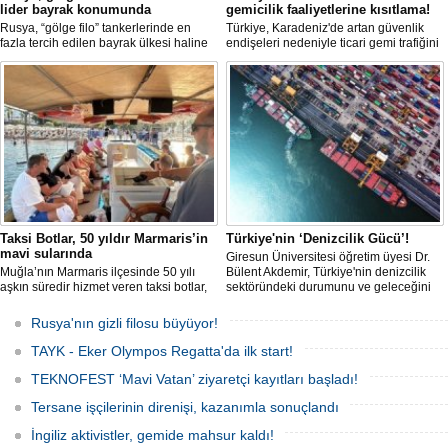
lider bayrak konumunda
gemicilik faaliyetlerine kısıtlama!
Rusya, “gölge filo” tankerlerinde en
Türkiye, Karadeniz'de artan güvenlik
fazla tercih edilen bayrak ülkesi haline
endişeleri nedeniyle ticari gemi trafiğini
geldi. Yaptırım baskısının artmasıyla
kısıtlamaya başladı. Bu durum,
birlikte çok sayıda tanker Rus bayrağına
bölgedeki gıda güvenliğini tehdit ediyor.
geçerken, bu durum küresel denizcilik
yaptırımlarının uygulanması açısından
yeni bir tablo ortaya koyuyor.
Taksi Botlar, 50 yıldır Marmaris’in
Türkiye'nin ‘Denizcilik Gücü’!
mavi sularında
Giresun Üniversitesi öğretim üyesi Dr.
Muğla’nın Marmaris ilçesinde 50 yılı
Bülent Akdemir, Türkiye'nin denizcilik
aşkın süredir hizmet veren taksi botlar,
sektöründeki durumunu ve geleceğini
hem ulaşım hem de turistik gezi
değerlendirdi.
amacıyla kullanılmaya devam ediyor.
Rusya'nın gizli filosu büyüyor!
TAYK - Eker Olympos Regatta'da ilk start!
TEKNOFEST ‘Mavi Vatan’ ziyaretçi kayıtları başladı!
Tersane işçilerinin direnişi, kazanımla sonuçlandı
İngiliz aktivistler, gemide mahsur kaldı!