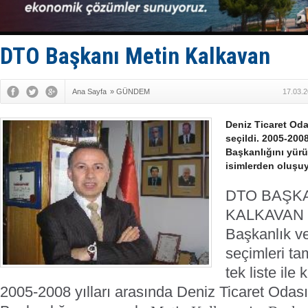
Hürmüz’de
Rusya'nın g
Keşfedildi
D-Marin, A
DTO Başkanı Metin Kalkavan
Van’da inş
Ana Sayfa
»
GÜNDEM
17.03.2
Deniz Ticaret Od
seçildi. 2005-200
Başkanlığını yür
isimlerden oluşuy
DTO BAŞKA
KALKAVAN 
Başkanlık v
seçimleri t
tek liste ile
2005-2008 yılları arasında Deniz Ticaret Odas