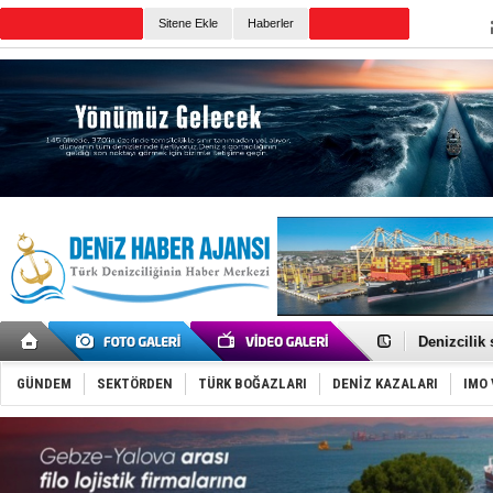
Sitene Ekle
Haberler
Günün Haberleri
Rusya, göl
Enejota ti
Denizcilik
Türkiye’den
‘14. Olymp
GÜNDEM
SEKTÖRDEN
TÜRK BOĞAZLARI
DENİZ KAZALARI
IMO 
Taksi Botla
TÜRKLİM Ba
SOCAR da M
Türkiye'nin
Dünyanın e