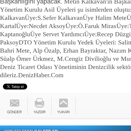
Başkanlığını yapacak.
Metin Kalkavan'ın Başka
Yönetim Kurulu Asil Üyeleri şu isimlerden oluştu
Kalkavan
Üye:S.Sefer Kalkavan
Üye Halim Mete
Ü
Kartal
Üye:Necdet Aksoy
Üye:Ö.Faruk Miras
Üye:
Kaptanoğlu
Üye Servet Yardımcı
Üye:Recep Düzgi
Paksoy
DTO Yönetim Kurulu Yedek Üyeleri: Sali
Bahri Mete, Alp Özalp, Erhan Bayraktar, Nazım 
Süalp Ömer Ürkmez, M.Cengiz Divilioğlu ve Mus
Deniz Ticaret Odası Yönetiminin Denizcilik sektör
dileriz.
DenizHaber.Com