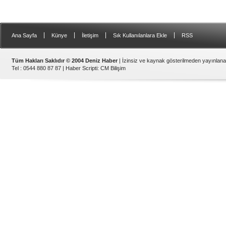
|
|
|
|
Ana Sayfa
Künye
İletişim
Sık Kullanılanlara Ekle
RSS
Tüm Hakları Saklıdır © 2004 Deniz Haber
| İzinsiz ve kaynak gösterilmeden yayınlan
Tel : 0544 880 87 87 |
Haber Scripti
:
CM Bilişim