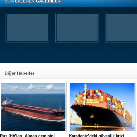
SON EKLENEN
GALERİLER
Diğer Haberler
Rus İHA’ları, Alman gemisini
Karadeniz’deki güvenlik krizi,