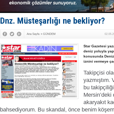
TÜRKLİM Ba
SOCAR da M
Türkiye'nin
Dünyanın e
Dnz. Müsteşarlığı ne bekliyor?
Hürmüz’de
Ana Sayfa
»
GÜNDEM
02.05.2
Star Gazetesi yaz
deniz yoluyla yapı
konusunda Denizc
iznini vermeye çağ
Takipçisi ol
yazmıştım. V
bu takipçili
Mersin’deki 
akaryakıt ka
bahsediyorum.
Bu skandal, önce benim köşem