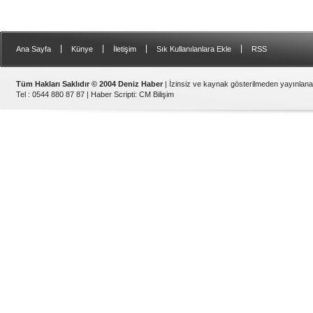
|
|
|
|
Ana Sayfa
Künye
İletişim
Sık Kullanılanlara Ekle
RSS
Tüm Hakları Saklıdır © 2004 Deniz Haber
| İzinsiz ve kaynak gösterilmeden yayınlan
Tel : 0544 880 87 87 |
Haber Scripti
:
CM Bilişim