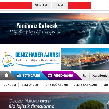
Sitene Ekle
Haberler
Günün Haberleri
Yakıt barcı
Rus İHA’la
Karadeniz’
Tatil hesab
Rusya, göl
GÜNDEM
SEKTÖRDEN
TÜRK BOĞAZLARI
DENİZ KAZALARI
IMO 
Enejota ti
Denizcilik
Türkiye’den
‘14. Olymp
Taksi Botla