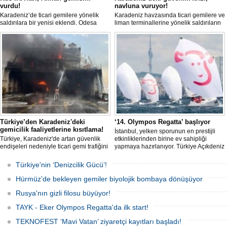
vurdu!
navluna vuruyor!
Karadeniz’de ticari gemilere yönelik
Karadeniz havzasında ticari gemilere ve
saldırılara bir yenisi eklendi. Odesa
liman terminallerine yönelik saldırıların
açıklarında birden fazla İHA’nın hedef
artması küresel emtia taşımacılığını
aldığı Alman işletmesindeki Emil
sekteye uğrattı. Risk artışıyla birlikte
gemisinde yangın çıktı; teknik sistemler
ortalama petrol tankeri maliyetleri 300
durunca mürettebat tahliye edildi.
bin doları aşarken, savaş sigortası
primleri iki katına çıkarak navlun
fiyatlarında yüzde 50’yi geçen
yükselişleri beraberinde getirdi.
Türkiye’den Karadeniz'deki
‘14. Olympos Regatta’ başlıyor
gemicilik faaliyetlerine kısıtlama!
İstanbul, yelken sporunun en prestijli
Türkiye, Karadeniz'de artan güvenlik
etkinliklerinden birine ev sahipliği
endişeleri nedeniyle ticari gemi trafiğini
yapmaya hazırlanıyor. Türkiye Açıkdeniz
kısıtlamaya başladı. Bu durum,
Yarış Kulübü (TAYK), Türkiye Yelken
bölgedeki gıda güvenliğini tehdit ediyor.
Federasyonu ve Eker Süt Ürünleri iş
Türkiye'nin ‘Denizcilik Gücü’!
birliğiyle hayata geçirilecek olan 14.
TAYK - Eker Olympos Regatta, 7
Hürmüz’de bekleyen gemiler biyolojik bombaya dönüşüyor
Ağustos'ta start alacak ve 16 Ağustos'a
kadar deniz tutkunlarını bir araya
Rusya'nın gizli filosu büyüyor!
getirecek.
TAYK - Eker Olympos Regatta'da ilk start!
TEKNOFEST ‘Mavi Vatan’ ziyaretçi kayıtları başladı!