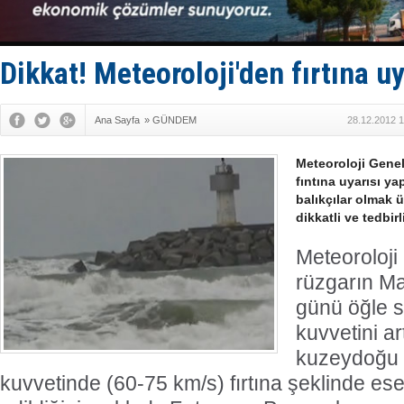
GİMBİRDER 
35 milyon T
İnsansız c
Yüzyıl son
Dikkat! Meteoroloji'den fırtına uy
Anadolu Te
Ana Sayfa
»
GÜNDEM
28.12.2012 1
Meteoroloji Gene
fıntına uyarısı ya
balıkçılar olmak ü
dikkatli ve tedbirl
Meteoroloji
rüzgarın M
günü öğle s
kuvvetini ar
kuzeydoğu 
kuvvetinde (60-75 km/s) fırtına şeklinde es