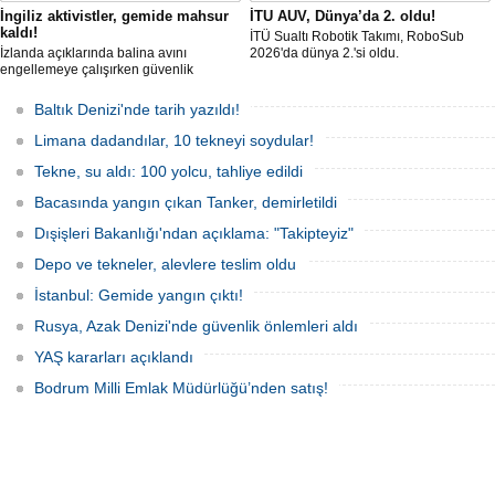
İngiliz aktivistler, gemide mahsur
İTU AUV, Dünya’da 2. oldu!
kaldı!
İTÜ Sualtı Robotik Takımı, RoboSub
İzlanda açıklarında balina avını
2026'da dünya 2.'si oldu.
engellemeye çalışırken güvenlik
güçlerince durdurulan Bandero adlı
protesto gemisindeki 21 çevre aktivisti,
Baltık Denizi'nde tarih yazıldı!
günlerdir gemiden çıkmalarına izin
verilmediğini ve temel haklarının ihlal
Limana dadandılar, 10 tekneyi soydular!
edildiğini öne sürdü. Mürettebatta iki
Britanyalı aktivist de bulunuyor.
Tekne, su aldı: 100 yolcu, tahliye edildi
Bacasında yangın çıkan Tanker, demirletildi
Dışişleri Bakanlığı'ndan açıklama: "Takipteyiz"
Depo ve tekneler, alevlere teslim oldu
İstanbul: Gemide yangın çıktı!
Rusya, Azak Denizi'nde güvenlik önlemleri aldı
YAŞ kararları açıklandı
Bodrum Milli Emlak Müdürlüğü’nden satış!