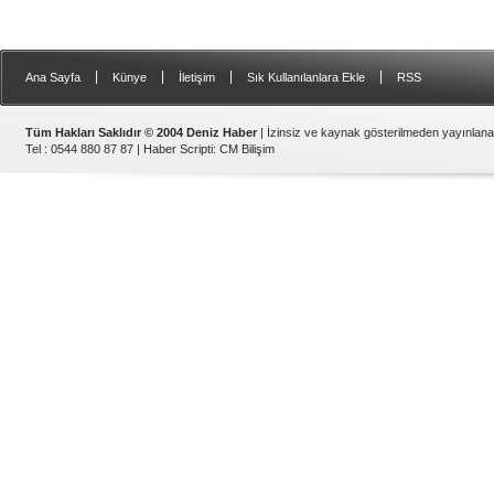
|
|
|
|
Ana Sayfa
Künye
İletişim
Sık Kullanılanlara Ekle
RSS
Tüm Hakları Saklıdır © 2004 Deniz Haber
| İzinsiz ve kaynak gösterilmeden yayınlan
Tel : 0544 880 87 87 |
Haber Scripti
:
CM Bilişim