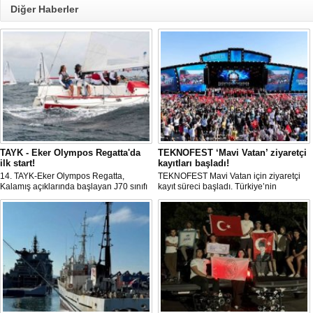
Diğer Haberler
TAYK - Eker Olympos Regatta'da
TEKNOFEST ‘Mavi Vatan’ ziyaretçi
ilk start!
kayıtları başladı!
14. TAYK-Eker Olympos Regatta,
TEKNOFEST Mavi Vatan için ziyaretçi
Kalamış açıklarında başlayan J70 sınıfı
kayıt süreci başladı. Türkiye’nin
yarışlarıyla ilk startını verdi. İstanbul'u 10
denizcilik ve savunma teknolojilerine
gün boyunca yelken coşkusuyla
odaklanan etkinliği, 20-23 Ağustos
buluşturacak organizasyonun ilk
tarihleri arasında Gölcük Tersanesi
gününde 9 tekne rüzgârla buluştu.
Komutanlığı’nda gerçekleştirilecek.