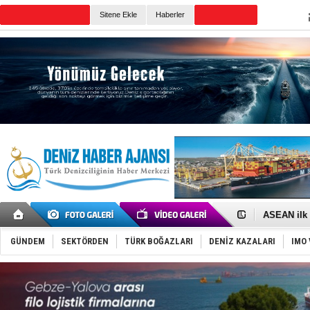
Sitene Ekle
Haberler
Günün Haberleri
D-Marin, A
Van’da inş
ASEAN ilk 
TAYK - Eke
İstanbul v
GÜNDEM
SEKTÖRDEN
TÜRK BOĞAZLARI
DENİZ KAZALARI
IMO 
TEKNOFEST 
Tersane işç
İngiliz akt
FESCO, Kar
DESE, BIMC