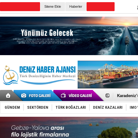
TURKISH MARITIME
Sitene Ekle
Haberler
CANLI YAYIN
Günün Haberleri
Yakıt barcı
Rus İHA’la
Karadeniz’
Tatil hesab
Rusya, göl
GÜNDEM
SEKTÖRDEN
TÜRK BOĞAZLARI
DENİZ KAZALARI
IMO 
Enejota ti
Denizcilik
Türkiye’den
‘14. Olymp
Taksi Botla