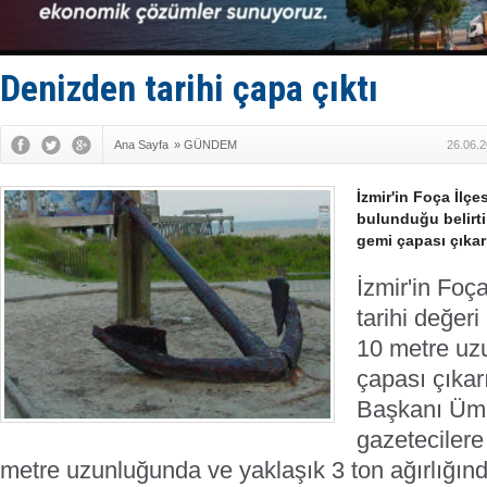
TÜRKLİM Ba
SOCAR da M
Türkiye'nin
Dünyanın e
Denizden tarihi çapa çıktı
Hürmüz’de
Ana Sayfa
»
GÜNDEM
26.06.2
İzmir'in Foça İlçe
bulunduğu belirti
gemi çapası çıkarı
İzmir'in Foç
tarihi değeri
10 metre uz
çapası çıkarı
Başkanı Ümi
gazetecilere
metre uzunluğunda ve yaklaşık 3 ton ağırlığın