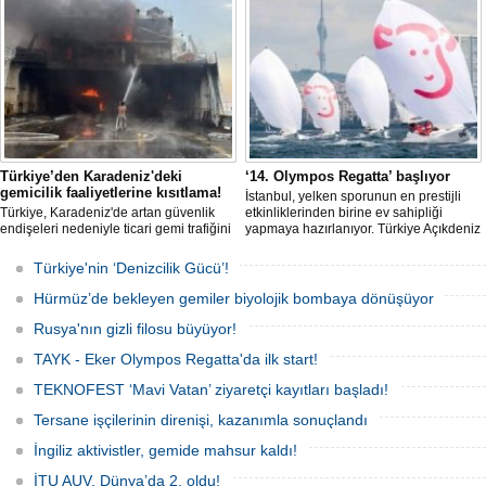
gemisinde yangın çıktı; teknik sistemler
ortalama petrol tankeri maliyetleri 300
durunca mürettebat tahliye edildi.
bin doları aşarken, savaş sigortası
primleri iki katına çıkarak navlun
fiyatlarında yüzde 50’yi geçen
yükselişleri beraberinde getirdi.
Türkiye’den Karadeniz'deki
‘14. Olympos Regatta’ başlıyor
gemicilik faaliyetlerine kısıtlama!
İstanbul, yelken sporunun en prestijli
Türkiye, Karadeniz'de artan güvenlik
etkinliklerinden birine ev sahipliği
endişeleri nedeniyle ticari gemi trafiğini
yapmaya hazırlanıyor. Türkiye Açıkdeniz
kısıtlamaya başladı. Bu durum,
Yarış Kulübü (TAYK), Türkiye Yelken
bölgedeki gıda güvenliğini tehdit ediyor.
Federasyonu ve Eker Süt Ürünleri iş
Türkiye'nin ‘Denizcilik Gücü’!
birliğiyle hayata geçirilecek olan 14.
TAYK - Eker Olympos Regatta, 7
Hürmüz’de bekleyen gemiler biyolojik bombaya dönüşüyor
Ağustos'ta start alacak ve 16 Ağustos'a
kadar deniz tutkunlarını bir araya
Rusya'nın gizli filosu büyüyor!
getirecek.
TAYK - Eker Olympos Regatta'da ilk start!
TEKNOFEST ‘Mavi Vatan’ ziyaretçi kayıtları başladı!
Tersane işçilerinin direnişi, kazanımla sonuçlandı
İngiliz aktivistler, gemide mahsur kaldı!
İTU AUV, Dünya’da 2. oldu!