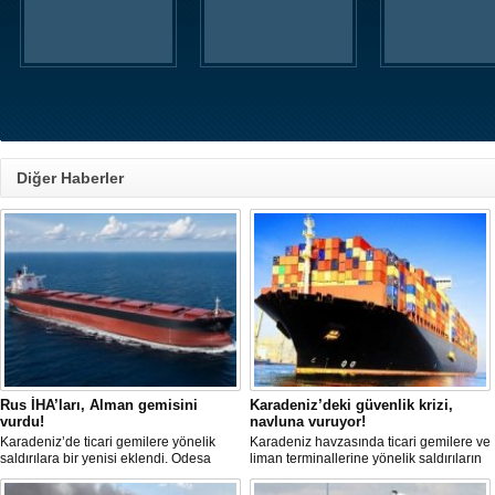
Diğer Haberler
Rus İHA’ları, Alman gemisini
Karadeniz’deki güvenlik krizi,
vurdu!
navluna vuruyor!
Karadeniz’de ticari gemilere yönelik
Karadeniz havzasında ticari gemilere ve
saldırılara bir yenisi eklendi. Odesa
liman terminallerine yönelik saldırıların
açıklarında birden fazla İHA’nın hedef
artması küresel emtia taşımacılığını
aldığı Alman işletmesindeki Emil
sekteye uğrattı. Risk artışıyla birlikte