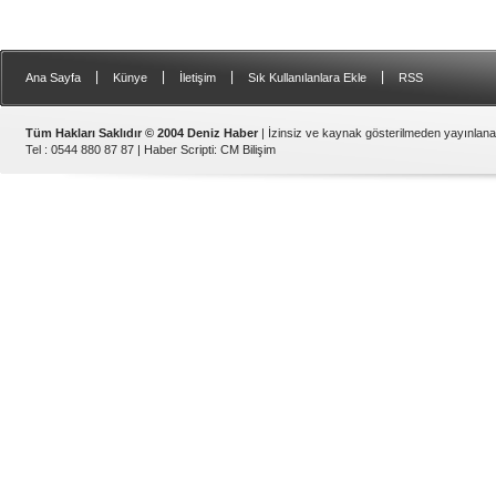
|
|
|
|
Ana Sayfa
Künye
İletişim
Sık Kullanılanlara Ekle
RSS
Tüm Hakları Saklıdır © 2004 Deniz Haber
| İzinsiz ve kaynak gösterilmeden yayınlan
Tel : 0544 880 87 87 |
Haber Scripti
:
CM Bilişim