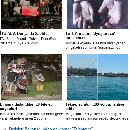
İTU AUV, Dünya’da 2. oldu!
Türk Armatöre 'Uyuşturucu'
tutuklaması!
İTÜ Sualtı Robotik Takımı, RoboSub
2026'da dünya 2.'si oldu.
Midilli ile Ayvalık arasında sefer yapan
bir şirketin sahibinin Yunanistan'da
tutuklandığı bildirildi.
Limana dadandılar, 10 tekneyi
Tekne, su aldı: 100 yolcu, tahliye
soydular!
edildi
Bursa'nın İznik ilçesindeki limanda gece
Muğla'nın Fethiye ilçesinde bir gezi
yarısı teknelere giren 2 şüpheli,
teknesinin su alması sebebiyle, teknede
elektronik cihazlar ve değerli eşyalar
bulunan 100 yolcu tahliye edildi,
çaldı. Olay, güvenlik kameralarına
teknenin batmaması için bölgede
Dışişleri Bakanlığı'ndan açıklama: "Takipteyiz"