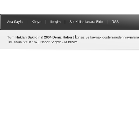
|
|
|
|
Ana Sayfa
Künye
İletişim
Sık Kullanılanlara Ekle
RSS
Tüm Hakları Saklıdır © 2004 Deniz Haber
| İzinsiz ve kaynak gösterilmeden yayınlan
Tel : 0544 880 87 87 |
Haber Scripti
:
CM Bilişim