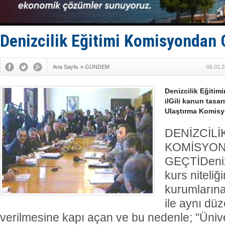
Fairline, T
Baltık Deni
Runit kubb
Limana dad
Denizcilik Eğitimi Komisyondan 
Türk Loydu
Ana Sayfa
»
GÜNDEM
06.01.2
Denizcilik Eğitim
ilGili kanun tasa
Ulaştırma Komisy
DENİZCİLİK
KOMİSYO
GEÇTİ
Deniz
kurs niteliğ
kurumlarına
ile aynı düz
verilmesine kapı açan ve bu nedenle; "Ünive