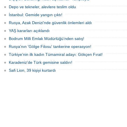
yansıdı, tekne sahiplerinin ihbarıyla
kurtarma çalışması başlatıldı.
jandarma inceleme başlattı.
Depo ve tekneler, alevlere teslim oldu
İstanbul: Gemide yangın çıktı!
Rusya, Azak Denizi'nde güvenlik önlemleri aldı
YAŞ kararları açıklandı
Bodrum Milli Emlak Müdürlüğü’nden satış!
Rusya'nın 'Gölge Filosu' tankerine operasyon!
Türkiye'nin ilk kadın Tümamiral adayı: Gökçen Fırat!
Karadeniz'de Türk gemisine saldırı!
Safi Lion, 39 kişiyi kurtardı