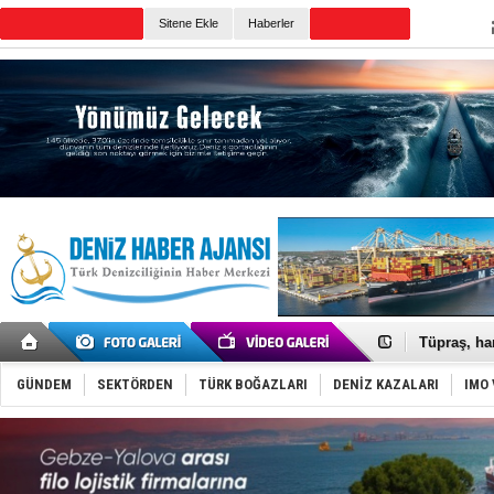
Sitene Ekle
Haberler
Günün Haberleri
Anadolu Te
Derince, I
Tüpraş, ha
İTU AUV, D
LNG taşıma
GÜNDEM
SEKTÖRDEN
TÜRK BOĞAZLARI
DENİZ KAZALARI
IMO 
PROYAD, yat
Türkiye-Ir
Türk Armat
Deniz turi
DÖDER, 28.