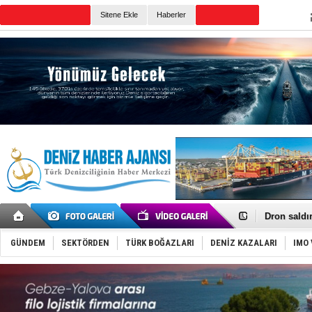
TURKISH MARITIME
Sitene Ekle
Haberler
CANLI YAYIN
Günün Haberleri
Gemi tasar
Makine arı
Dron saldı
'REGAL 1' i
Gemide 5 t
GÜNDEM
SEKTÖRDEN
TÜRK BOĞAZLARI
DENİZ KAZALARI
IMO 
Yakıt barcı
Rus İHA’la
Karadeniz’
Tatil hesab
Rusya, göl