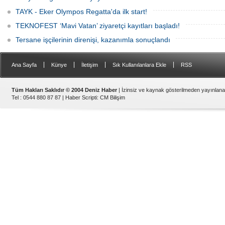
TAYK - Eker Olympos Regatta'da ilk start!
TEKNOFEST ‘Mavi Vatan’ ziyaretçi kayıtları başladı!
Tersane işçilerinin direnişi, kazanımla sonuçlandı
|
|
|
|
Ana Sayfa
Künye
İletişim
Sık Kullanılanlara Ekle
RSS
Tüm Hakları Saklıdır © 2004 Deniz Haber
| İzinsiz ve kaynak gösterilmeden yayınlan
Tel : 0544 880 87 87 |
Haber Scripti
:
CM Bilişim