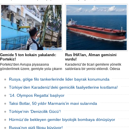
tanker, römorkör eşliğinde güvenli
güvenli bir şekilde ulaştı. Saldırıda can
şekilde demirleme sahasına alındı.
kaybı yaşanmadı, ancak büyük çapta
maddi hasar oluştu.
Gemide 5 ton kokain yakalandı:
Rus İHA’ları, Alman gemisini
Portekiz!
vurdu!
Portekiz'den Avrupa piyasasına
Karadeniz’de ticari gemilere yönelik
gönderilmek üzere, gemiyle yola çıkarın
saldırılara bir yenisi eklendi. Odesa
5 ton kokain, Portekiz polisi ile Portekiz
açıklarında birden fazla İHA’nın hedef
hava ve deniz kuvvetlerinin
aldığı Alman işletmesindeki Emil
Rusya, gölge filo tankerlerinde lider bayrak konumunda
operasyonuyla durduruldu. Operasyon
gemisinde yangın çıktı; teknik sistemler
kapsamında, gemideki iki yabancı
durunca mürettebat tahliye edildi.
Türkiye’den Karadeniz'deki gemicilik faaliyetlerine kısıtlama!
uyruklu kişi bir gemi mürettebatı
gözaltına alındı.
‘14. Olympos Regatta’ başlıyor
Taksi Botlar, 50 yıldır Marmaris’in mavi sularında
Türkiye'nin ‘Denizcilik Gücü’!
Hürmüz’de bekleyen gemiler biyolojik bombaya dönüşüyor
Rusya'nın gizli filosu büyüyor!