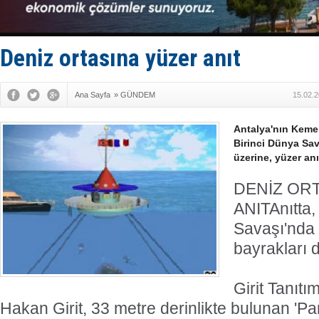
Enejota ti
Denizcilik
Türkiye’den
‘14. Olymp
Deniz ortasına yüzer anıt
Taksi Botla
Ana Sayfa
»
GÜNDEM
15.02.2
Antalya'nın Kemer
Birinci Dünya Sav
üzerine, yüzer anı
DENİZ OR
ANIT
Anıtta,
Savaşı'nda 
bayrakları 
Girit Tanıt
Hakan Girit, 33 metre derinlikte bulunan 'Par