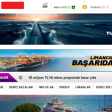
Ankara
31 °C
Altın
6605.22
İzmir
32 °C
Dolar
47.7006
Antalya
32 °C
Euro
55.01
Muğla
33 °C
Çanakkale
28 
DESE, BIMCO’ya katıldı
GİMBİRDER gemi inşa yan sanayinin sorunlarını tartış
35 milyon TL'lik tekne projesinde karar çıktı
İnsansız cankurtaran ihalesini BlueForge kazandı
Yüzyıl sonra ilk kez dünyaya açılan gizemli ada!
RI
DENİZ KAZALARI
IMO VE AB
ENERJİ
LİMANLAR
DENİZ KÜL
Anadolu Tersanesi EYDEP’te A sertifikası alan ilk ter
Derince, ILCA Masters Türkiye Şampiyonası’na ev sah
Tüpraş, ham petrol taşımacılığına 4 yeni tanker daha 
İTU AUV, Dünya’da 2. oldu!
LNG taşımacılığında maliyetler katlandı