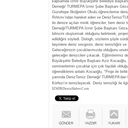
kapsamda İzmir Büyükşehir Belediye Başkanı
Derneği/ TURMEPA İzmir Şube Başkanı Géza D
Güzeltepe İlköğretim Okulu öğrencilerine denizl
Rıhtımı’ndan hareket eden ve DenizTemiz/TU
ile denize açılan minik öğrenciler, hem deniz t
Derneği/TURMEPA İzmir Şube Başkanı Géza Dol
bilincini oluşturmak olduğunu belirterek, projen
edildiğini söyledi.
Dologh, sözlerini şöyle sürd
beyinlere deniz sevgisini, deniz temizliğini ve 
Geleceğimizin çocuklarımızda olduğunu unutma
geleceğin denizcileri çıkacak. Eğitimlerimiz 
Büyükşehir Belediye Başkanı Aziz Kocaoğlu, İ
seminerlerinin çocuklar için çok faydalı olduğ
öğrendiklerini anlattı.
Kocaoğlu, "Proje ile birl
yanında DenizTemiz Derneği/ TURMEPA’dan bir 
Körfezi’ni temizleyecek. Deniz temizliği ile il
İZMİR
DenizHaber.Com