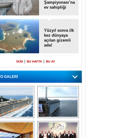
Şampiyonası’na
ev sahipliği
yapacak
Yüzyıl sonra ilk
kez dünyaya
açılan gizemli
ada!
|
|
DÜN
BU HAFTA
BU AY
O GALERİ
emi içinde gemi” 
Dünyada tek! 
konsepti ile MSC 
Denizaltı yüzer 
Splendida
havuzu intikal 
seyrine başladı