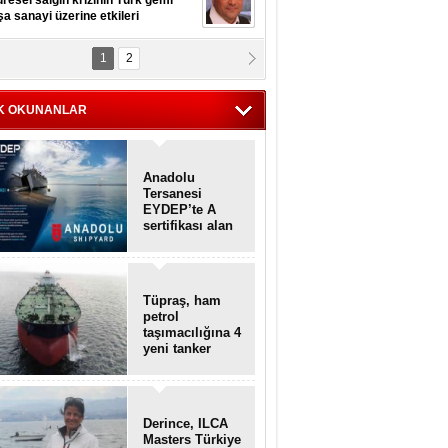
resel salgın krizinin Türk gemi
şa sanayi üzerine etkileri
1
2
pt. MESUT AZMİ GÖKSOY
lavuz kaptan kardeşlerime
hafen...
K OKUNANLAR
Anadolu
Tersanesi
EYDEP’te A
sertifikası alan
ilk tersane oldu
Tüpraş, ham
petrol
taşımacılığına 4
yeni tanker
daha ekliyor
Derince, ILCA
Masters Türkiye