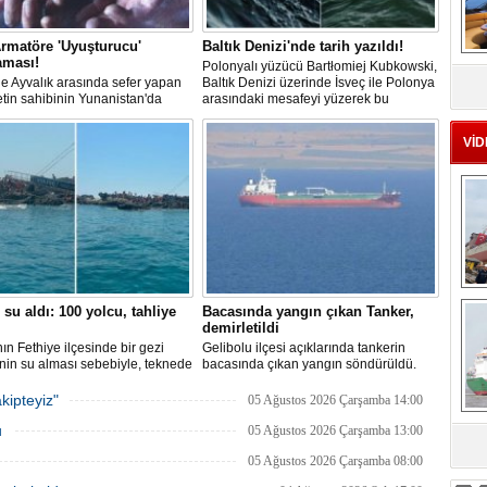
rmatöre 'Uyuşturucu'
Baltık Denizi'nde tarih yazıldı!
MS
aması!
Polonyalı yüzücü Bartłomiej Kubkowski,
eu
 ile Ayvalık arasında sefer yapan
Baltık Denizi üzerinde İsveç ile Polonya
ketin sahibinin Yunanistan'da
arasındaki mesafeyi yüzerek bu
dığı bildirildi.
başarının ilk örneği olarak tarihe geçti.
VİD
Ç
 su aldı: 100 yolcu, tahliye
Bacasında yangın çıkan Tanker,
demirletildi
ın Fethiye ilçesinde bir gezi
Gelibolu ilçesi açıklarında tankerin
nin su alması sebebiyle, teknede
bacasında çıkan yangın söndürüldü.
 100 yolcu tahliye edildi,
Tanker, ardından Şevketiye Demir
in batmaması için bölgede
Sahası'na demirletildi.
kipteyiz"
05 Ağustos 2026 Çarşamba 14:00
a çalışması başlatıldı.
u
05 Ağustos 2026 Çarşamba 13:00
sa
05 Ağustos 2026 Çarşamba 08:00