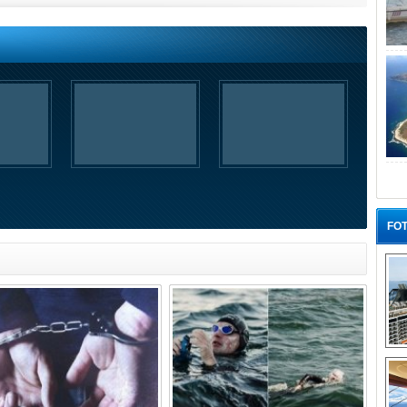
FOT
“G