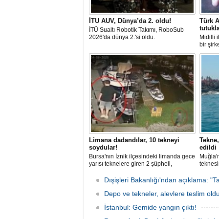
İTU AUV, Dünya’da 2. oldu!
Türk A
tutukl
İTÜ Sualtı Robotik Takımı, RoboSub
2026'da dünya 2.'si oldu.
Midilli
bir şir
tutuklan
Limana dadandılar, 10 tekneyi
Tekne,
soydular!
edildi
Bursa'nın İznik ilçesindeki limanda gece
Muğla'n
yarısı teknelere giren 2 şüpheli,
teknesi
elektronik cihazlar ve değerli eşyalar
bulunan
çaldı. Olay, güvenlik kameralarına
teknen
Dışişleri Bakanlığı'ndan açıklama: "Ta
yansıdı, tekne sahiplerinin ihbarıyla
kurtarm
jandarma inceleme başlattı.
Depo ve tekneler, alevlere teslim old
İstanbul: Gemide yangın çıktı!