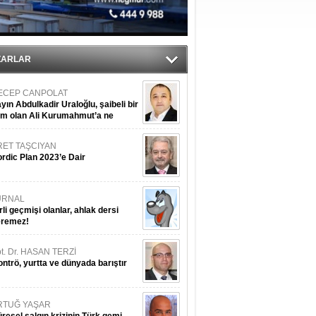
nleme istiyor
ZARLAR
ECEP CANPOLAT
yın Abdulkadir Uraloğlu, şaibeli bir
im olan Ali Kurumahmut’a ne
nışıyorsunuz?
RET TAŞCIYAN
rdic Plan 2023’e Dair
URNAL
rli geçmişi olanlar, ahlak dersi
eremez!
t. Dr. HASAN TERZİ
ntrö, yurtta ve dünyada barıştır
RTUĞ YAŞAR