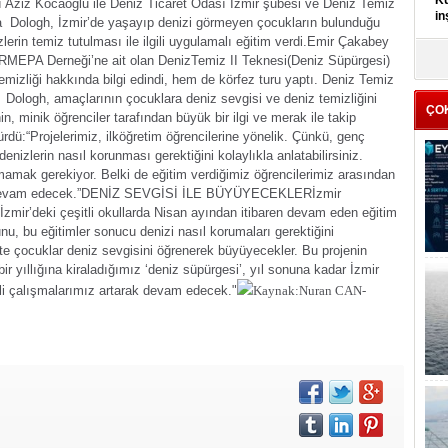
Kü
 Aziz Kocaoğlu ile
Deniz Ticaret Odası İzmir şubesi ve Deniz Temiz
in
ologh, İzmir’de yaşayıp denizi görmeyen çocukların bulunduğu
erin temiz tutulması ile ilgili uygulamalı eğitim verdi.
Emir Çakabey
K
RMEPA Derneği’ne ait olan DenizTemiz II Teknesi(Deniz Süpürgesi)
Kı
emizliği hakkında bilgi edindi, hem de körfez turu yaptı.
Deniz Temiz
it
ogh, amaçlarının çocuklara deniz sevgisi ve deniz temizliğini
ÇO
in, minik öğrenciler tarafından büyük bir ilgi ve merak ile takip
ürdü:
“Projelerimiz, ilköğretim öğrencilerine yönelik. Çünkü, genç
denizlerin nasıl korunması gerektiğini kolaylıkla anlatabilirsiniz.
mak gerekiyor. Belki de eğitim verdiğimiz öğrencilerimiz arasından
devam edecek.”
DENİZ SEVGİSİ İLE BÜYÜYECEKLER
İzmir
zmir’deki çeşitli okullarda Nisan ayından itibaren devam eden eğitim
unu, bu eğitimler sonucu denizi nasıl korumaları gerektiğini
ikte çocuklar deniz sevgisini öğrenerek büyüyecekler. Bu projenin
yıllığına kiraladığımız ‘deniz süpürgesi’, yıl sonuna kadar İzmir
gili çalışmalarımız artarak devam edecek."
Kaynak:Nuran CAN-