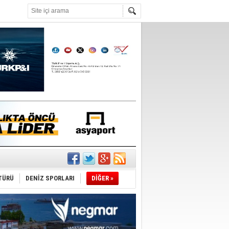
°C
tı
TÜRÜ
DENİZ SPORLARI
DİĞER »
sane oldu
ipliği yapacak
ekliyor