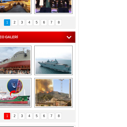
C'den 55 milyon 
5. Bosphorus Ship 
roluk turizm geliri 
Brokers Dinner, 
1
2
3
4
5
6
7
8
müjdesi
İstanbul’da yapıldı
EO GALERİ
eksan Tersanesi, 
TCG Anadolu, 
Başaran Bayrak 
tersane teknik 
tankerini suya 
seyrini tamamladı
indirdi
Göçmenlerin 
Milas’taki yangın 
imdadına Türk 
yeniden termik 
1
2
3
4
5
6
7
8
hipli MINA DENIZ 
santrallere doğru 
yetişti
ilerliyor