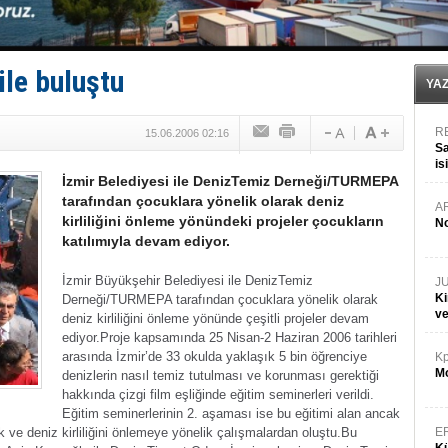
PROYAD, yat mürettebatı için yurt dışı harcı için düze
Türkiye-Irak enerji hattında yeni dönem başlıyor
Türk Armatöre 'Uyuşturucu' tutuklaması!
Deniz turizminde yeni ‘Ceza Rejimi’!
ile buluştu
DÖDER, 28. Dönem Yönetim Kurulu Başkanını seçti!
YA
R
15.06.2006 02:16
Sa
is
İzmir Belediyesi ile DenizTemiz Derneği/TURMEPA
da
tarafından çocuklara yönelik olarak deniz
A
kirliliğini önleme yönündeki projeler çocukların
No
katılımıyla devam ediyor.
İzmir Büyükşehir Belediyesi ile DenizTemiz
J
Ki
Derneği/TURMEPA tarafından çocuklara yönelik olarak
v
deniz kirliliğini önleme yönünde çeşitli projeler devam
ediyor.
Proje kapsamında 25 Nisan-2 Haziran 2006 tarihleri
arasında İzmir’de 33 okulda yaklaşık 5 bin öğrenciye
Kp
Mo
denizlerin nasıl temiz tutulması ve korunması gerektiği
hakkında çizgi film eşliğinde eğitim seminerleri verildi.
Eğitim seminerlerinin 2. aşaması ise bu eğitimi alan ancak
 ve deniz kirliliğini önlemeye yönelik çalışmalardan oluştu.
Bu
E