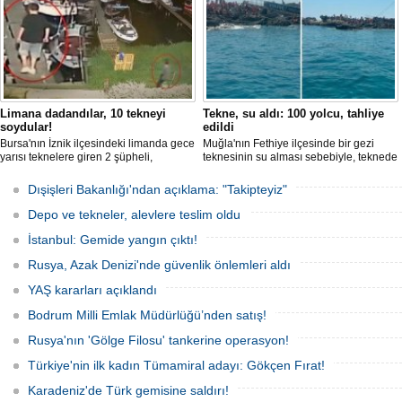
Limana dadandılar, 10 tekneyi
Tekne, su aldı: 100 yolcu, tahliye
soydular!
edildi
Bursa'nın İznik ilçesindeki limanda gece
Muğla'nın Fethiye ilçesinde bir gezi
yarısı teknelere giren 2 şüpheli,
teknesinin su alması sebebiyle, teknede
elektronik cihazlar ve değerli eşyalar
bulunan 100 yolcu tahliye edildi,
çaldı. Olay, güvenlik kameralarına
teknenin batmaması için bölgede
Dışişleri Bakanlığı'ndan açıklama: "Takipteyiz"
yansıdı, tekne sahiplerinin ihbarıyla
kurtarma çalışması başlatıldı.
jandarma inceleme başlattı.
Depo ve tekneler, alevlere teslim oldu
İstanbul: Gemide yangın çıktı!
Rusya, Azak Denizi'nde güvenlik önlemleri aldı
YAŞ kararları açıklandı
Bodrum Milli Emlak Müdürlüğü’nden satış!
Rusya'nın 'Gölge Filosu' tankerine operasyon!
Türkiye'nin ilk kadın Tümamiral adayı: Gökçen Fırat!
Karadeniz'de Türk gemisine saldırı!