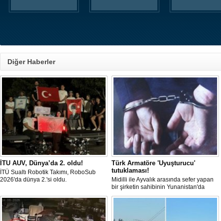
Diğer Haberler
İTU AUV, Dünya’da 2. oldu!
Türk Armatöre 'Uyuşturucu'
tutuklaması!
İTÜ Sualtı Robotik Takımı, RoboSub
2026'da dünya 2.'si oldu.
Midilli ile Ayvalık arasında sefer yapan
bir şirketin sahibinin Yunanistan'da
tutuklandığı bildirildi.