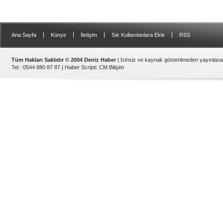
|
|
|
|
Ana Sayfa
Künye
İletişim
Sık Kullanılanlara Ekle
RSS
Tüm Hakları Saklıdır © 2004 Deniz Haber
| İzinsiz ve kaynak gösterilmeden yayınlan
Tel : 0544 880 87 87 |
Haber Scripti
:
CM Bilişim