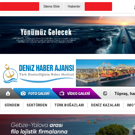
TURKISH MARITIME
Sitene Ekle
Haberler
CANLI YAYIN
Günün Haberleri
Anadolu Te
Derince, I
Tüpraş, ha
İTU AUV, D
LNG taşıma
GÜNDEM
SEKTÖRDEN
TÜRK BOĞAZLARI
DENİZ KAZALARI
IMO 
PROYAD, yat
Türkiye-Ir
Türk Armat
Deniz turi
DÖDER, 28.