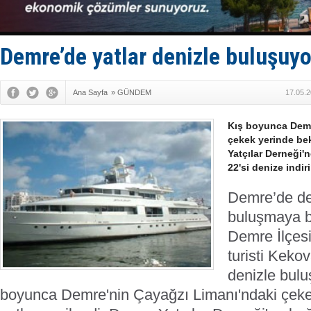
Fairline, T
Baltık Deni
Runit kubb
Limana dad
Demre’de yatlar denizle buluşuyo
Türk Loydu
Ana Sayfa
»
GÜNDEM
17.05.2
Kış boyunca Demr
çekek yerinde bek
Yatçılar Derneği'n
22'si denize indiri
Demre’de dev
buluşmaya b
Demre İlçesi
turisti Keko
denizle bul
boyunca Demre'nin Çayağzı Limanı'ndaki çeke