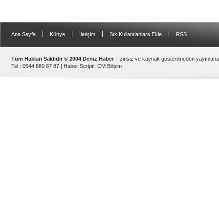
|
|
|
|
Ana Sayfa
Künye
İletişim
Sık Kullanılanlara Ekle
RSS
Tüm Hakları Saklıdır © 2004 Deniz Haber
| İzinsiz ve kaynak gösterilmeden yayınlan
Tel : 0544 880 87 87 |
Haber Scripti
:
CM Bilişim