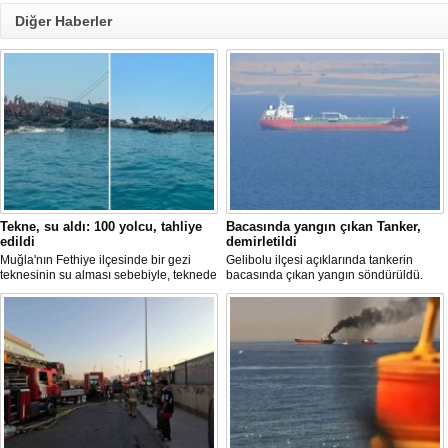
Diğer Haberler
Tekne, su aldı: 100 yolcu, tahliye
Bacasında yangın çıkan Tanker,
edildi
demirletildi
Muğla'nın Fethiye ilçesinde bir gezi
Gelibolu ilçesi açıklarında tankerin
teknesinin su alması sebebiyle, teknede
bacasında çıkan yangın söndürüldü.
bulunan 100 yolcu tahliye edildi,
Tanker, ardından Şevketiye Demir
teknenin batmaması için bölgede
Sahası'na demirletildi.
kurtarma çalışması başlatıldı.