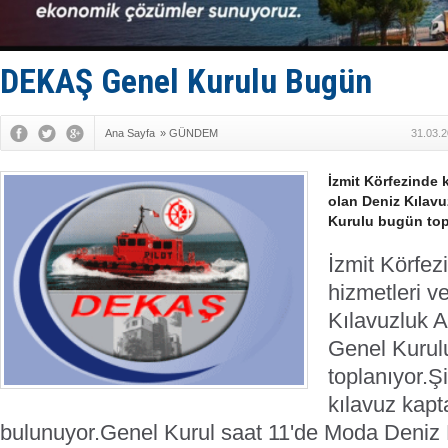
Depo ve tek
Kruvaziyer 
SES Yacht
Kargıcak K
DEKAŞ Genel Kurulu Bugün
Denizlerin 
Ana Sayfa
»
GÜNDEM
31.03.2
İzmit Körfezinde 
olan Deniz Kılavu
Kurulu bugün top
İzmit Körfez
hizmetleri v
Kılavuzluk A
Genel Kurul
toplanıyor.
Ş
kılavuz kapt
bulunuyor.
Genel Kurul saat 11'de Moda Deniz 