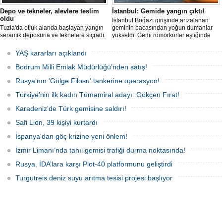
Depo ve tekneler, alevlere teslim
İstanbul: Gemide yangın çıktı!
oldu
İstanbul Boğazı girişinde arızalanan
Tuzla'da otluk alanda başlayan yangın
geminin bacasından yoğun dumanlar
seramik deposuna ve teknelere sıçradı.
yükseldi. Gemi römorkörler eşliğinde
İtfaiye ekipleri uzun uğraşlar sonucu
Ahırkapı açıklarına demirletildi.
alevleri kontrol altına aldı.
YAŞ kararları açıklandı
Bodrum Milli Emlak Müdürlüğü’nden satış!
Rusya'nın 'Gölge Filosu' tankerine operasyon!
Türkiye'nin ilk kadın Tümamiral adayı: Gökçen Fırat!
Karadeniz'de Türk gemisine saldırı!
Safi Lion, 39 kişiyi kurtardı
İspanya'dan göç krizine yeni önlem!
İzmir Limanı’nda tahıl gemisi trafiği durma noktasında!
Rusya, İDA’lara karşı Plot-40 platformunu geliştirdi
Turgutreis deniz suyu arıtma tesisi projesi başlıyor