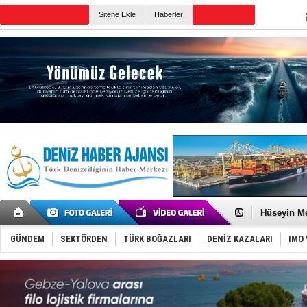
TURKISH MARITIME
Sitene Ekle
Haberler
CANLI YAYIN
Günün Haberleri
Dünyanın e
Türk Loydu
Hüseyin Me
Hat-San Te
Med Marine
GÜNDEM
SEKTÖRDEN
TÜRK BOĞAZLARI
DENİZ KAZALARI
IMO 
KOSDER’den
Kalyoncu’da
Tekne, su a
Bacasında 
Dışişleri B