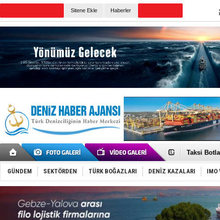
Sitene Ekle
Haberler
Günün Haberleri
Denizcilik
‘14. Olymp
Taksi Botla
TÜRKLİM Ba
SOCAR da M
GÜNDEM
SEKTÖRDEN
TÜRK BOĞAZLARI
DENİZ KAZALARI
IMO 
Türkiye'nin
Dünyanın e
Hürmüz’de
Rusya'nın g
Keşfedildi