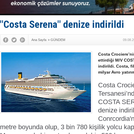
D-Marin, A
Van’da inş
ASEAN ilk 
TAYK - Eke
"Costa Serena" denize indirildi
İstanbul v
Ana Sayfa
»
GÜNDEM
09.08.2
Costa Crociere’ni
ettirdiği M/V CO
indirildi. Costa, 
milyar Avro yatırı
Costa Crocie
Tersanesi’nd
COSTA SERE
denize indiri
Conrcordia'n
metre boyunda olup, 3 bin 780 kişilik yolcu ka