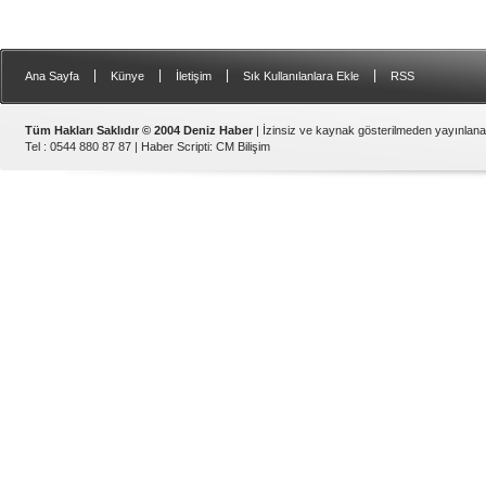
|
|
|
|
Ana Sayfa
Künye
İletişim
Sık Kullanılanlara Ekle
RSS
Tüm Hakları Saklıdır © 2004 Deniz Haber
| İzinsiz ve kaynak gösterilmeden yayınlan
Tel : 0544 880 87 87 |
Haber Scripti
:
CM Bilişim