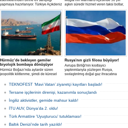
etkinliklerinden birine ev sahipliği
Muğla’nın Marmaris ilçesinde 50 yılı
yapmaya hazırlanıyor. Türkiye Açıkdeniz
aşkın süredir hizmet veren taksi botlar,
Yarış Kulübü (TAYK), Türkiye Yelken
hem ulaşım hem de turistik gezi
Federasyonu ve Eker Süt Ürünleri iş
amacıyla kullanılmaya devam ediyor.
birliğiyle hayata geçirilecek olan 14.
TAYK - Eker Olympos Regatta, 7
Ağustos'ta start alacak ve 16 Ağustos'a
kadar deniz tutkunlarını bir araya
getirecek. "Rüzgâ
Hürmüz’de bekleyen gemiler
Rusya'nın gizli filosu büyüyor!
biyolojik bombaya dönüşüyor
Avrupa Birliği'nin kısıtlayıcı
Hürmüz Boğazı’nda aylardır süren
yaptırımlarıyla yüzleşen Rusya,
jeopolitik kilitlenme, şimdi de küresel
sıvılaştırılmış doğal gaz ihracatına
ölçekte bir çevre felaketinin kapısını
devam edebilmek için gizli bir filo
aralamış olabilir. Sıcak sularda
geliştiriyor.
TEKNOFEST ‘Mavi Vatan’ ziyaretçi kayıtları başladı!
hareketsiz bekleyen binden fazla gemi,
istilacı deniz canlıları için devasa bir
Tersane işçilerinin direnişi, kazanımla sonuçlandı
üreme merkezine dönüşmüş durumda.
İngiliz aktivistler, gemide mahsur kaldı!
İTU AUV, Dünya’da 2. oldu!
Türk Armatöre 'Uyuşturucu' tutuklaması!
Baltık Denizi'nde tarih yazıldı!