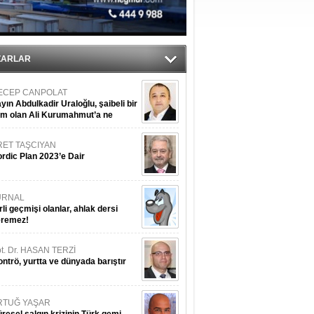
ZARLAR
ECEP CANPOLAT
yın Abdulkadir Uraloğlu, şaibeli bir
im olan Ali Kurumahmut’a ne
nışıyorsunuz?
RET TAŞCIYAN
rdic Plan 2023’e Dair
URNAL
rli geçmişi olanlar, ahlak dersi
eremez!
t. Dr. HASAN TERZİ
ntrö, yurtta ve dünyada barıştır
RTUĞ YAŞAR