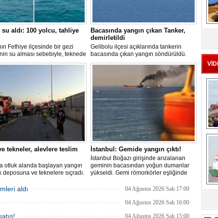
MS
 su aldı: 100 yolcu, tahliye
Bacasında yangın çıkan Tanker,
eu
demirletildi
ın Fethiye ilçesinde bir gezi
Gelibolu ilçesi açıklarında tankerin
nin su alması sebebiyle, teknede
bacasında çıkan yangın söndürüldü.
 100 yolcu tahliye edildi,
Tanker, ardından Şevketiye Demir
VİD
in batmaması için bölgede
Sahası'na demirletildi.
a çalışması başlatıldı.
Ç
e tekneler, alevlere teslim
İstanbul: Gemide yangın çıktı!
İstanbul Boğazı girişinde arızalanan
a otluk alanda başlayan yangın
geminin bacasından yoğun dumanlar
 deposuna ve teknelere sıçradı.
yükseldi. Gemi römorkörler eşliğinde
 ekipleri uzun uğraşlar sonucu
Ahırkapı açıklarına demirletildi.
 kontrol altına aldı.
mleri aldı
04 Ağustos 2026 Salı 17:00
04 Ağustos 2026 Salı 16:00
sa
atış!
04 Ağustos 2026 Salı 15:00