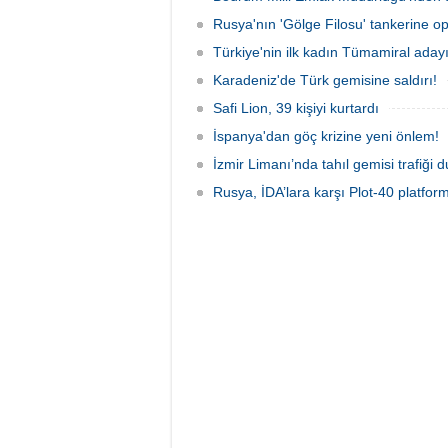
Rusya'nın 'Gölge Filosu' tankerine o
Türkiye'nin ilk kadın Tümamiral aday
Karadeniz'de Türk gemisine saldırı!
Safi Lion, 39 kişiyi kurtardı
İspanya'dan göç krizine yeni önlem!
İzmir Limanı’nda tahıl gemisi trafiği
Rusya, İDA’lara karşı Plot-40 platform