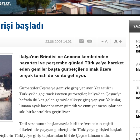
Bacasında yangın çıkan Tanker, demirletildi
Dışişleri Bakanlığı'ndan açıklama: "Takipteyiz"
Depo ve tekneler, alevlere teslim oldu
Kruvaziyer Şirketleri işte buralara ‘Yatırım’ yapıyor
rişi başladı
SES Yachts’tan EPOQ 36!
YA
R
23.06.2006 14:01
Sa
is
İtalya'nın Brindisi ve Ancona kentlerinden
da
pazartesi ve perşembe günleri Türkiye'ye hareket
A
eden gemiler başta gurbetçiler olmak üzere
No
birçok turisti de kente getiriyor.
Gurbetçiler Çeşme'ye gemiyle giriş yapıyor
Yaz tatilini
J
Ki
Türkiye'de geçirmek isteyen gurbetçiler, İtalya'dan Çeşme'ye
v
haftada iki kez gelen gemiyle ülkeye giriş yapıyor. Yolcular,
limana ayak basar basmaz gümrük ve emniyet mensuplarınca
sıkı bir kontrolden geçiriliyor
Kp
Mo
Tatil sezonunun başlamasıyla birlikte Avrupa'nın çeşitli
ülkelerinde yaşayan gurbetçilerin Türkiye'ye girişleri başladı.
E
etçilerin Türkiye'ye giriş kapılarından biri de Çeşme Limanı oldu.