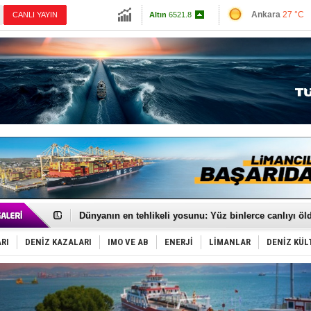
13720.47
Ankara
27 °C
CANLI YAYIN
Altın
6521.8
İzmir
30 °C
Dolar
47.5893
Antalya
34 °C
Euro
55.063
Muğla
28 °C
Çanakkale
27 
Baltık Denizi'nde tarih yazıldı!
Runit kubbesi okyanusun derinliklerinde halkı tehdit 
Dünyanın en tehlikeli yosunu: Yüz binlerce canlıyı ö
Türk Loydu’na Süveyş tonaj yetkisi
Hüseyin Mengi: “Yapay Zekâ, Ustanın yerini alamaz”
RI
DENİZ KAZALARI
IMO VE AB
ENERJİ
LİMANLAR
DENİZ KÜL
Hat-San Tersanesi’nden yüzer havuza omurga: NB26
Med Marine’e yeni Römorkör!
KOSDER’den Karadeniz için ‘Çağrı’!
Kalyoncu’dan ‘Sefer’ kararı!
Tekne, su aldı: 100 yolcu, tahliye edildi