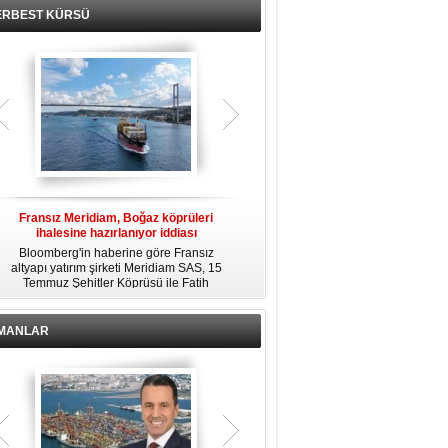
ERBEST KÜRSÜ
Fransız Meridiam, Boğaz köprüleri
Kendi yat limanına sahip en pahalı
ihalesine hazırlanıyor iddiası
özel adalar
Bloomberg'in haberine göre Fransız
Dünyanın en zengin insanlarından
altyapı yatırım şirketi Meridiam SAS, 15
bazıları için yaşam tarzının bir parçası
Temmuz Şehitler Köprüsü ile Fatih
sadece bir süper yat değil, aynı
R
Sultan Mehmet Köprüsü'nün
zamanda kendi yat limanı, helikopter
özelleştirilmesine yönelik ihaleyle
pisti ve seçkin villaları da içeren koca
ilgileniyor.
bir özel adadır.
İMANLAR