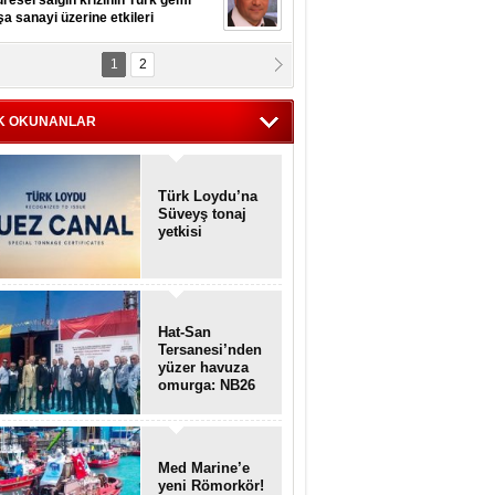
resel salgın krizinin Türk gemi
şa sanayi üzerine etkileri
1
2
pt. MESUT AZMİ GÖKSOY
lavuz kaptan kardeşlerime
hafen...
K OKUNANLAR
Türk Loydu’na
Süveyş tonaj
yetkisi
Hat-San
Tersanesi’nden
yüzer havuza
omurga: NB26
Med Marine’e
yeni Römorkör!