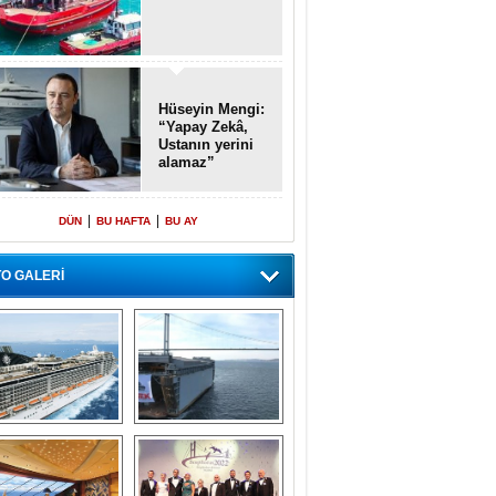
Hüseyin Mengi:
“Yapay Zekâ,
Ustanın yerini
alamaz”
|
|
DÜN
BU HAFTA
BU AY
O GALERİ
emi içinde gemi” 
Dünyada tek! 
konsepti ile MSC 
Denizaltı yüzer 
Splendida
havuzu intikal 
seyrine başladı