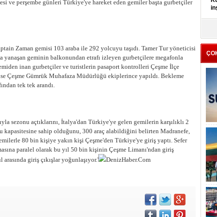
Kü
tesi ve perşembe günleri Türkiye'ye hareket eden gemiler başta gurbetçiler
in
K
Kı
it
tain Zaman gemisi 103 araba ile 292 yolcuyu taşıdı. Tamer Tur yöneticisi
ÇO
na yanaşan geminin balkonundan etrafı izleyen gurbetçilere megafonla
miden inan gurbetçiler ve turistlerin pasaport kontrolleri Çeşme İlçe
ri ise Çeşme Gümrük Muhafaza Müdürlüğü ekiplerince yapıldı. Bekleme
fından tek tek arandı.
yla sezonu açtıklarını, İtalya'dan Türkiye'ye gelen gemilerin karşılıklı 2
u kapasitesine sahip olduğunu, 300 araç alabildiğini belirten Madranefe,
emilerle 80 bin kişiye yakın kişi Çeşme'den Türkiye'ye giriş yaptı. Sefer
lmasına paralel olarak bu yıl 50 bin kişinin Çeşme Limanı'ndan giriş
rasında giriş çıkışlar yoğunlaşıyor.'
DenizHaber.Com