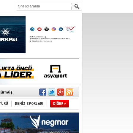
°C
ediyor
ldürmüş
TÜRÜ
DENİZ SPORLARI
DİĞER »