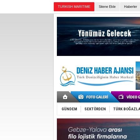
TURKISH MARITIME
Sitene Ekle
Haberler
Günün Haberleri
GÜNDEM
SEKTÖRDEN
TÜRK BOĞAZLA