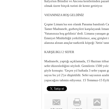
İtalya'nın Brindisi ve Ancona kentlerinden pazar
olmak üzere birçok turisti de kente getiriyor.
VATANINIZA HOŞ GELDİNİZ
Çeşme Limanı'na son olarak Panama bandıralı Cap
Tamer Madranefe, gurbetçileri karşılayarak lima
'Vatanınıza hoş geldiniz' dedi. Limana yanaşan ge
Emniyet Müdürlüğü yetkililerince, araç girişle
alanına alınan araçlar narkotik köpeği 'Artin' tara
KARŞILIKLI 2 SEFER
Madranefe, yaptığı açıklamada, 15 Haziran itibarı
sefer düzenlediğini söyledi. Gemilerin 1500 yolc
şöyle konuştu: 'Geçen yıl haftada 3 sefer yapan g
sayısı bu yıl 2'ye düşürüldü. Sefer sayısının aza
yapacağını tahmin ediyoruz. 15 Temmuz-15 Eylül a