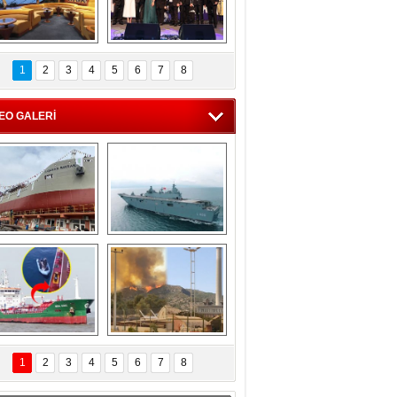
C'den 55 milyon 
5. Bosphorus Ship 
roluk turizm geliri 
Brokers Dinner, 
1
2
3
4
5
6
7
8
müjdesi
İstanbul’da yapıldı
EO GALERİ
eksan Tersanesi, 
TCG Anadolu, 
Başaran Bayrak 
tersane teknik 
tankerini suya 
seyrini tamamladı
indirdi
Göçmenlerin 
Milas’taki yangın 
imdadına Türk 
yeniden termik 
1
2
3
4
5
6
7
8
hipli MINA DENIZ 
santrallere doğru 
yetişti
ilerliyor