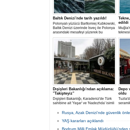
Baltık Denizi'nde tarih yazıldı!
Tekne,
edildi
Polonyalı yüzücü Bartłomiej Kubkowski,
Baltık Denizi üzerinde İsveç ile Polonya
Muğla'n
arasındaki mesafeyi yüzerek bu
teknesi
başarının ilk örneği olarak tarihe geçti.
bulunan
teknen
kurtarm
Dışişleri Bakanlığı'ndan açıklama:
Depo v
"Takipteyiz"
oldu
Dışişleri Bakanlığı, Karadeniz'de Türk
Tuzla'd
sahibine ait 'Yaşar' ve 'Nadezhda' isimli
seramik
sivil gemilere yönelik insansız hava
İtfaiye
araçlarıyla gerçekleştirilen saldırıda
alevleri
Rusya, Azak Denizi'nde güvenlik önle
yaralanan personelin sağlık durumu ve
güvenliğinin yakından takip edildiğini
YAŞ kararları açıklandı
duyurdu.
Bodrum Milli Emlak Müdürlüğü’nden s