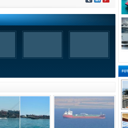
FOT
“G