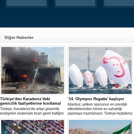
Diğer Haberler
Türkiye’den Karadeniz'deki
‘14. Olympos Regatta’ başlıyor
gemicilik faaliyetlerine kısıtlama!
İstanbul, yelken sporunun en prestijli
Türkiye, Karadeniz'de artan güvenlik
etkinliklerinden birine ev sahipliği
endişeleri nedeniyle ticari gemi trafiğini
yapmaya hazırlanıyor. Türkiye Açıkdeniz
kısıtlamaya başladı. Bu durum,
Yarış Kulübü (TAYK), Türkiye Yelken
bölgedeki gıda güvenliğini tehdit ediyor.
Federasyonu ve Eker Süt Ürünleri iş
birliğiyle hayata geçirilecek olan 14.
TAYK - Eker Olympos Regatta, 7