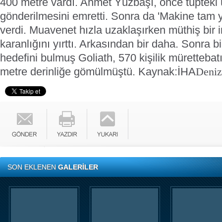
400 metre vardı. Ahmet Yüzbaşı, önce tüpteki 
gönderilmesini emretti. Sonra da 'Makine tam y
verdi. Muavenet hızla uzaklaşırken müthiş bir i
karanlığını yırttı. Arkasından bir daha. Sonra b
hedefini bulmuş Goliath, 570 kişilik mürettebat
metre derinliğe gömülmüştü.
Kaynak:İHA
Deni
SON EKLENEN
GALERİLER