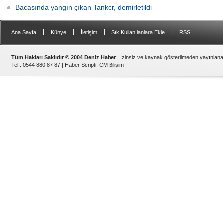
Bacasında yangın çıkan Tanker, demirletildi
|
|
|
|
Ana Sayfa
Künye
İletişim
Sık Kullanılanlara Ekle
RSS
Tüm Hakları Saklıdır © 2004 Deniz Haber
| İzinsiz ve kaynak gösterilmeden yayınlan
Tel : 0544 880 87 87 |
Haber Scripti
:
CM Bilişim