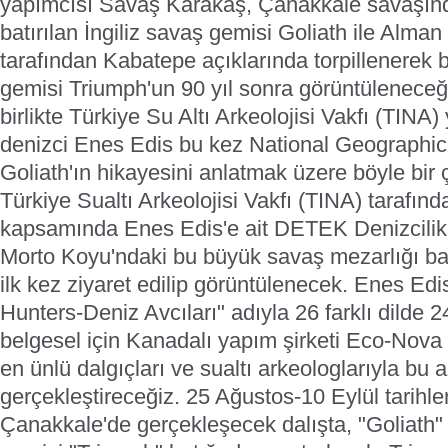
yapımcısı Savaş Karakaş, Çanakkale savaşın
batırılan İngiliz savaş gemisi Goliath ile Alman
tarafından Kabatepe açıklarında torpillenerek ba
gemisi Triumph'un 90 yıl sonra görüntüleneceği
birlikte Türkiye Su Altı Arkeolojisi Vakfı (TINA) 
denizci Enes Edis bu kez National Geographic
Goliath'ın hikayesini anlatmak üzere böyle bir 
Türkiye Sualtı Arkeolojisi Vakfı (TINA) tarafın
kapsamında Enes Edis'e ait DETEK Denizcilik'i
Morto Koyu'ndaki bu büyük savaş mezarlığı bat
ilk kez ziyaret edilip görüntülenecek.
Enes Edis 
Hunters-Deniz Avcıları" adıyla 26 farklı dilde 
belgesel için Kanadalı yapım şirketi Eco-Nov
en ünlü dalgıçları ve sualtı arkeologlarıyla bu a
gerçekleştireceğiz. 25 Ağustos-10 Eylül tarihle
Çanakkale'de gerçekleşecek dalışta, "Goliath" 