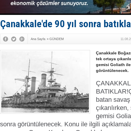
Keşfedildi
D-Marin, A
Van’da inş
ASEAN ilk 
Çanakkale'de 90 yıl sonra batıkla
TAYK - Eke
Ana Sayfa
»
GÜNDEM
11.08.
Çanakkale Boğazı
tek ortaya çıkarıl
gemisi Goliath il
görüntülenecek.
ÇANAKKALE
BATIKLAR!
batan savaş 
çıkarılırken,
gemisi Golia
sonra görüntülenecek.
Konu ile ilgili açıklama