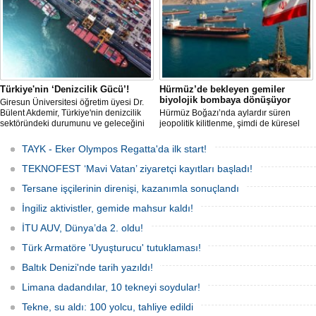
Ağustos'ta start alacak ve 16 Ağustos'a
kadar deniz tutkunlarını bir araya
getirecek. "Rüzgâ
Türkiye'nin ‘Denizcilik Gücü’!
Hürmüz’de bekleyen gemiler
biyolojik bombaya dönüşüyor
Giresun Üniversitesi öğretim üyesi Dr.
Bülent Akdemir, Türkiye'nin denizcilik
Hürmüz Boğazı’nda aylardır süren
sektöründeki durumunu ve geleceğini
jeopolitik kilitlenme, şimdi de küresel
değerlendirdi.
ölçekte bir çevre felaketinin kapısını
aralamış olabilir. Sıcak sularda
TAYK - Eker Olympos Regatta'da ilk start!
hareketsiz bekleyen binden fazla gemi,
istilacı deniz canlıları için devasa bir
TEKNOFEST ‘Mavi Vatan’ ziyaretçi kayıtları başladı!
üreme merkezine dönüşmüş durumda.
Tersane işçilerinin direnişi, kazanımla sonuçlandı
İngiliz aktivistler, gemide mahsur kaldı!
İTU AUV, Dünya’da 2. oldu!
Türk Armatöre 'Uyuşturucu' tutuklaması!
Baltık Denizi'nde tarih yazıldı!
Limana dadandılar, 10 tekneyi soydular!
Tekne, su aldı: 100 yolcu, tahliye edildi