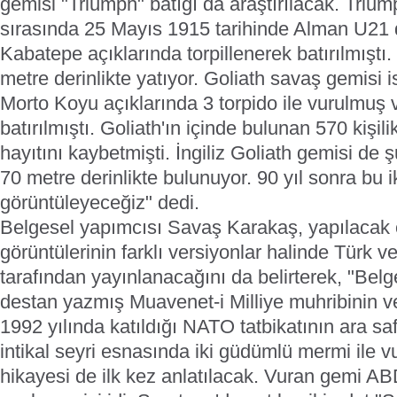
gemisi "Triumph" batığı da araştırılacak. Tri
sırasında 25 Mayıs 1915 tarihinde Alman U21 d
Kabatepe açıklarında torpillenerek batırılmıştı
metre derinlikte yatıyor. Goliath savaş gemisi
Morto Koyu açıklarında 3 torpido ile vurulmuş 
batırılmıştı. Goliath'ın içinde bulunan 570 kişili
hayıtını kaybetmişti. İngiliz Goliath gemisi de
70 metre derinlikte bulunuyor. 90 yıl sonra bu 
görüntüleyeceğiz" dedi.
Belgesel yapımcısı Savaş Karakaş, yapılacak o
görüntülerinin farklı versiyonlar halinde Türk v
tarafından yayınlanacağını da belirterek, "Bel
destan yazmış Muavenet-i Milliye muhribinin v
1992 yılında katıldığı NATO tatbikatının ara saf
intikal seyri esnasında iki güdümlü mermi ile 
hikayesi de ilk kez anlatılacak. Vuran gemi AB