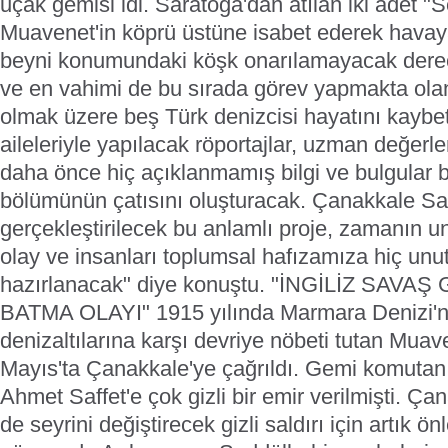
uçak gemisi idi. Saratoga'dan atılan iki adet "
Muavenet'in köprü üstüne isabet ederek hava
beyni konumundaki köşk onarılamayacak dere
ve en vahimi de bu sırada görev yapmakta ol
olmak üzere beş Türk denizcisi hayatını kaybetm
aileleriyle yapılacak röportajlar, uzman değer
daha önce hiç açıklanmamış bilgi ve bulgular b
bölümünün çatısını oluşturacak. Çanakkale Sav
gerçekleştirilecek bu anlamlı proje, zamanın un
olay ve insanları toplumsal hafızamıza hiç un
hazırlanacak" diye konuştu.
"İNGİLİZ SAVAŞ 
BATMA OLAYI"
1915 yılında Marmara Denizi
denizaltılarına karşı devriye nöbeti tutan Muave
Mayıs'ta Çanakkale'ye çağrıldı. Gemi komutan
Ahmet Saffet'e çok gizli bir emir verilmişti. Ça
de seyrini değiştirecek gizli saldırı için artık 