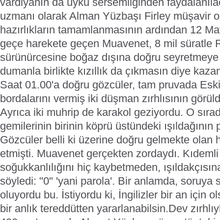
vardiyanın da uyku sersemliğinden faydalanıla
uzmanı olarak Alman Yüzbaşı Firley müşavir ol
hazırlıkların tamamlanmasının ardından 12 May
geçe harekete geçen Muavenet, 8 mil süratle R
sürünürcesine boğaz dışına doğru seyretmeye
dumanla birlikte kızıllık da çıkmasın diye kaz
Saat 01.00'a doğru gözcüler, tam pruvada Eski
bordalarını vermiş iki düşman zırhlısının görüld
Ayrıca iki muhrip de karakol geziyordu. O sır
gemilerinin birinin köprü üstündeki ışıldağının 
Gözcüler belli ki üzerine doğru gelmekte olan h
etmişti. Muavenet gerçekten zordaydı. Kıdemli
soğukkanlılığını hiç kaybetmeden, ışıldakçısına
söyledi: "0" 'yani parola'. Bir anlamda, soruy
oluyordu bu. İstiyordu ki, İngilizler bir an için o
bir anlık tereddütten yararlanabilsin.
Dev zırhlıy