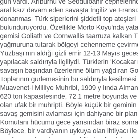
gün vardı. Arıburnu ve Seddülbahir cephelerin
aralıksız devam eden savaşta İngiliz ve Fransı
donanması Türk siperlerini şiddetli top ateşleri 
bulunduruyordu.
Özellikle Morto Koyu'nda yatan
gemisi Goliath ve Cornwallis taarruza kalkan Tür
yağmuruna tutarak bölgeyi cehenneme çevirm
Yüzbaşı'nın aldığı gizli emir 12-13 Mayıs gece
yapılacak saldırıyla ilgiliydi. Türklerin 'Kocakarı
savaşın başından üzerlerine ölüm yağdıran Goli
Toplarının gürlemesinin bu saldırıyla kesilmesi
Muavenet-i Milliye Muhribi, 1909 yılında Alman
620 ton kapasitesinde, 72.1 metre boyunda ve 
olan ufak bir muhripti. Böyle küçük bir geminin
savaş gemisini avlaması için dahiyane bir plan
Komutanı hücumu gece yarısından biraz sonra 
Böylece, bir vardiyanın uykuya olan ihtiyacı ile