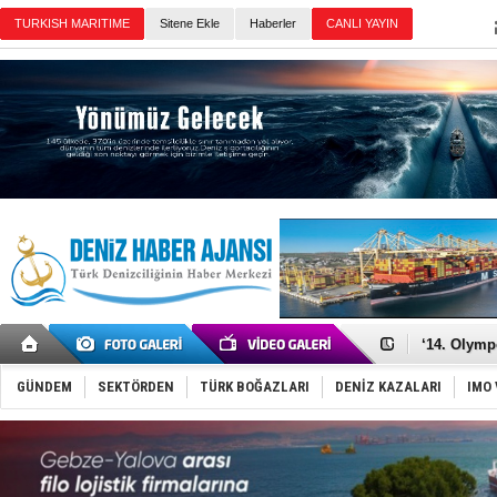
TURKISH MARITIME
Sitene Ekle
Haberler
CANLI YAYIN
Günün Haberleri
Denizcilik
Türkiye’den
‘14. Olymp
Taksi Botla
TÜRKLİM Ba
GÜNDEM
SEKTÖRDEN
TÜRK BOĞAZLARI
DENİZ KAZALARI
IMO 
SOCAR da M
Türkiye'nin
Dünyanın e
Hürmüz’de
Rusya'nın g