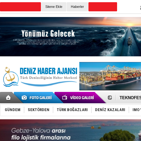
TURKISH MARITIME
Sitene Ekle
Haberler
CANLI YAYIN
Günün Haberleri
TAYK - Eke
İstanbul v
TEKNOFEST 
Tersane işç
İngiliz akt
GÜNDEM
SEKTÖRDEN
TÜRK BOĞAZLARI
DENİZ KAZALARI
IMO 
FESCO, Kar
DESE, BIMC
GİMBİRDER 
35 milyon T
İnsansız c