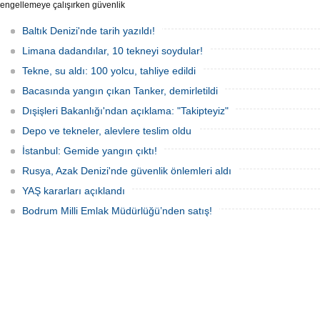
engellemeye çalışırken güvenlik
güçlerince durdurulan Bandero adlı
protesto gemisindeki 21 çevre aktivisti,
Baltık Denizi'nde tarih yazıldı!
günlerdir gemiden çıkmalarına izin
verilmediğini ve temel haklarının ihlal
Limana dadandılar, 10 tekneyi soydular!
edildiğini öne sürdü. Mürettebatta iki
Britanyalı aktivist de bulunuyor.
Tekne, su aldı: 100 yolcu, tahliye edildi
Bacasında yangın çıkan Tanker, demirletildi
Dışişleri Bakanlığı'ndan açıklama: "Takipteyiz"
Depo ve tekneler, alevlere teslim oldu
İstanbul: Gemide yangın çıktı!
Rusya, Azak Denizi'nde güvenlik önlemleri aldı
YAŞ kararları açıklandı
Bodrum Milli Emlak Müdürlüğü’nden satış!