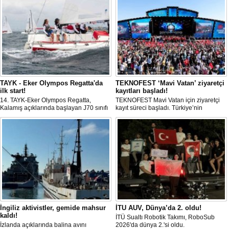
TAYK - Eker Olympos Regatta'da
TEKNOFEST ‘Mavi Vatan’ ziyaretçi
ilk start!
kayıtları başladı!
14. TAYK-Eker Olympos Regatta,
TEKNOFEST Mavi Vatan için ziyaretçi
Kalamış açıklarında başlayan J70 sınıfı
kayıt süreci başladı. Türkiye’nin
yarışlarıyla ilk startını verdi. İstanbul'u 10
denizcilik ve savunma teknolojilerine
gün boyunca yelken coşkusuyla
odaklanan etkinliği, 20-23 Ağustos
buluşturacak organizasyonun ilk
tarihleri arasında Gölcük Tersanesi
gününde 9 tekne rüzgârla buluştu.
Komutanlığı’nda gerçekleştirilecek.
İngiliz aktivistler, gemide mahsur
İTU AUV, Dünya’da 2. oldu!
kaldı!
İTÜ Sualtı Robotik Takımı, RoboSub
İzlanda açıklarında balina avını
2026'da dünya 2.'si oldu.