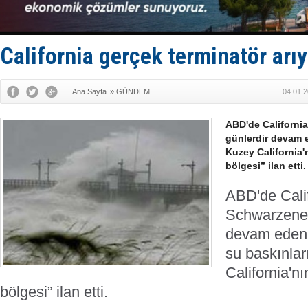
Yüzyıl son
Anadolu Te
Derince, I
Tüpraş, ha
California gerçek terminatör arıy
İTU AUV, D
Ana Sayfa
»
GÜNDEM
04.01.2
ABD'de Californi
günlerdir devam 
Kuzey California'
bölgesi” ilan etti.
ABD'de Calif
Schwarzeneg
devam eden 
su baskınla
California'nı
bölgesi” ilan etti.