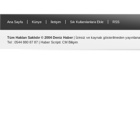
|
|
|
|
Ana Sayfa
Künye
İletişim
Sık Kullanılanlara Ekle
RSS
Tüm Hakları Saklıdır © 2004 Deniz Haber
| İzinsiz ve kaynak gösterilmeden yayınlan
Tel : 0544 880 87 87 |
Haber Scripti
:
CM Bilişim