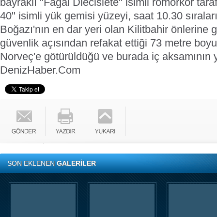
bayraklı "Fagal Diecisiete" isimli römorkör tar
40" isimli yük gemisi yüzeyi, saat 10.30 sıral
Boğazı'nın en dar yeri olan Kilitbahir önlerine 
güvenlik açısından refakat ettiği 73 metre boy
Norveç'e götürüldüğü ve burada iç aksamının y
DenizHaber.Com
SON EKLENEN
GALERİLER