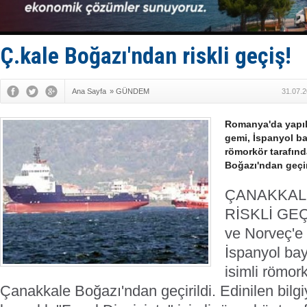
Limana dad
Türk Loydu
Hüseyin Me
Hat-San Te
Ç.kale Boğazı'ndan riskli geçiş!
Med Marine
Ana Sayfa
»
GÜNDEM
31.07.2
Romanya'da yapıl
gemi, İspanyol bay
römorkör tarafın
Boğazı'ndan geçir
ÇANAKKAL
RİSKLİ GE
ve Norveç'e
İspanyol bay
isimli römor
Çanakkale Boğazı'ndan geçirildi.
Edinilen bilg