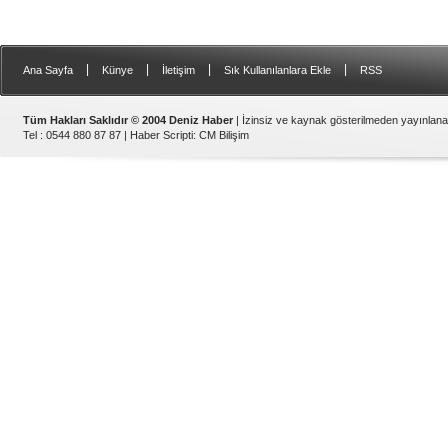
|
|
|
|
Ana Sayfa
Künye
İletişim
Sık Kullanılanlara Ekle
RSS
Tüm Hakları Saklıdır © 2004 Deniz Haber
| İzinsiz ve kaynak gösterilmeden yayınlan
Tel : 0544 880 87 87 |
Haber Scripti
:
CM Bilişim