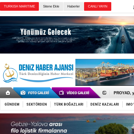
Sitene Ekle
Haberler
Günün Haberleri
İTU AUV, D
LNG taşıma
PROYAD, yat
Türkiye-Ir
Türk Armat
GÜNDEM
SEKTÖRDEN
TÜRK BOĞAZLARI
DENİZ KAZALARI
IMO 
Deniz turi
DÖDER, 28.
Fairline, T
Baltık Deni
Runit kubb