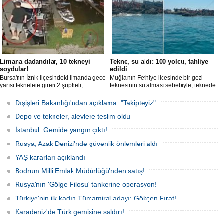
Limana dadandılar, 10 tekneyi
Tekne, su aldı: 100 yolcu, tahliye
soydular!
edildi
Bursa'nın İznik ilçesindeki limanda gece
Muğla'nın Fethiye ilçesinde bir gezi
yarısı teknelere giren 2 şüpheli,
teknesinin su alması sebebiyle, teknede
elektronik cihazlar ve değerli eşyalar
bulunan 100 yolcu tahliye edildi,
çaldı. Olay, güvenlik kameralarına
teknenin batmaması için bölgede
Dışişleri Bakanlığı'ndan açıklama: "Takipteyiz"
yansıdı, tekne sahiplerinin ihbarıyla
kurtarma çalışması başlatıldı.
jandarma inceleme başlattı.
Depo ve tekneler, alevlere teslim oldu
İstanbul: Gemide yangın çıktı!
Rusya, Azak Denizi'nde güvenlik önlemleri aldı
YAŞ kararları açıklandı
Bodrum Milli Emlak Müdürlüğü’nden satış!
Rusya'nın 'Gölge Filosu' tankerine operasyon!
Türkiye'nin ilk kadın Tümamiral adayı: Gökçen Fırat!
Karadeniz'de Türk gemisine saldırı!