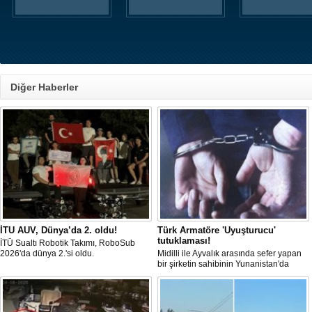
Diğer Haberler
İTU AUV, Dünya’da 2. oldu!
Türk Armatöre 'Uyuşturucu'
tutuklaması!
İTÜ Sualtı Robotik Takımı, RoboSub
2026'da dünya 2.'si oldu.
Midilli ile Ayvalık arasında sefer yapan
bir şirketin sahibinin Yunanistan'da
tutuklandığı bildirildi.