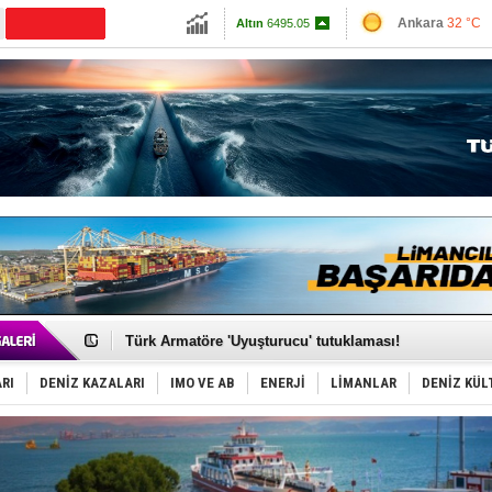
13734.72
Ankara
32 °C
CANLI YAYIN
Altın
6495.05
İzmir
41 °C
Dolar
47.5902
Antalya
32 °C
Euro
55.0399
Muğla
32 °C
Çanakkale
34 
PROYAD, yat mürettebatı için yurt dışı harcı için düze
Türkiye-Irak enerji hattında yeni dönem başlıyor
Türk Armatöre 'Uyuşturucu' tutuklaması!
Deniz turizminde yeni ‘Ceza Rejimi’!
DÖDER, 28. Dönem Yönetim Kurulu Başkanını seçti!
RI
DENİZ KAZALARI
IMO VE AB
ENERJİ
LİMANLAR
DENİZ KÜL
Fairline, Türkiye’de ‘SoleMarin’i seçti
Baltık Denizi'nde tarih yazıldı!
Runit kubbesi okyanusun derinliklerinde halkı tehdit 
Limana dadandılar, 10 tekneyi soydular!
Türk Loydu’na Süveyş tonaj yetkisi