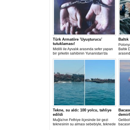
Türk Armatöre 'Uyuşturucu'
Baltık
tutuklaması!
Polonya
Midilli ile Ayvalık arasında sefer yapan
Baltık 
bir şirketin sahibinin Yunanistan'da
arasın
tutuklandığı bildirildi.
başarın
Tekne, su aldı: 100 yolcu, tahliye
Bacası
edildi
demirl
Muğla'nın Fethiye ilçesinde bir gezi
Gelibol
teknesinin su alması sebebiyle, teknede
bacası
bulunan 100 yolcu tahliye edildi,
Tanker