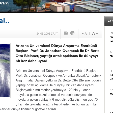
Hüseyin Mengi: “Yapay Zekâ, Ustanın yerini alamaz”
Hat-San Tersanesi’nden yüzer havuza omurga: NB26
Med Marine’e yeni Römorkör!
KOSDER’den Karadeniz için ‘Çağrı’!
a!..
Kalyoncu’dan ‘Sefer’ kararı!
YA
R
24.03.2006 17:47
Sa
is
Arizona Üniversitesi Dünya Araştırma Enstitüsü
da
Başkanı Prof. Dr. Jonathan Overpeck ile Dr. Bette
A
Otto Bleisner, yaptığı ortak açıklama ile dünyayı
No
bir kez daha uyardı.
Arizona Üniversitesi Dünya Araştırma Enstitüsü Başkanı
J
Ki
Prof. Dr. Jonathan Overpeck ve Amerika Ulusal Atmosferik
v
Araştırmalar Dairesi yetkilisi Dr. Bette Otto Bleisner bugün
yaptığı ortak açıklama ile dünyayı bir kez daha uyardı.
Bilgisayarlı simulatorlar yardımıyla 129 bin yıl önce
Kp
Mo
meydana gelen buzul erimeleri ve deniz seviyesinde
meydana gelen yaklaşık 6 metrelik yükselişin en geç 70
yıl içinde tekrarlanacağını tespit eden ve bunun tam bir
eisner dünya liderlerini göreve çağırdı.
E