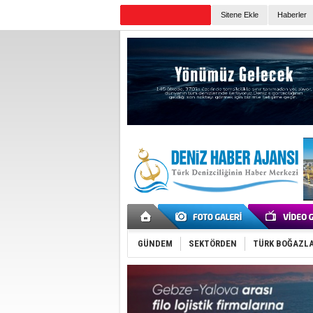
TURKISH MARITIME
Sitene Ekle
Haberler
Günün Haberleri
GÜNDEM
SEKTÖRDEN
TÜRK BOĞAZLA