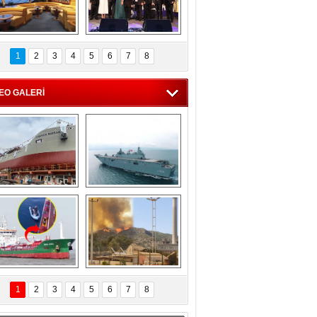
C'den 55 milyon 
5. Bosphorus Ship 
roluk turizm geliri 
Brokers Dinner, 
1
2
3
4
5
6
7
8
müjdesi
İstanbul’da yapıldı
EO GALERİ
eksan Tersanesi, 
TCG Anadolu, 
Başaran Bayrak 
tersane teknik 
tankerini suya 
seyrini tamamladı
indirdi
Göçmenlerin 
Milas’taki yangın 
imdadına Türk 
yeniden termik 
1
2
3
4
5
6
7
8
hipli MINA DENIZ 
santrallere doğru 
yetişti
ilerliyor