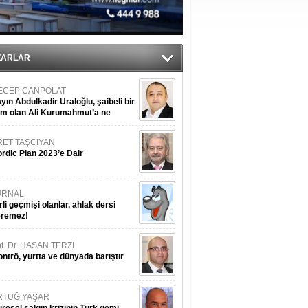
ZARLAR
ECEP CANPOLAT
yın Abdulkadir Uraloğlu, şaibeli bir
im olan Ali Kurumahmut’a ne
nışıyorsunuz?
RET TAŞCIYAN
rdic Plan 2023’e Dair
URNAL
rli geçmişi olanlar, ahlak dersi
eremez!
t. Dr. HASAN TERZİ
ntrö, yurtta ve dünyada barıştır
RTUĞ YAŞAR