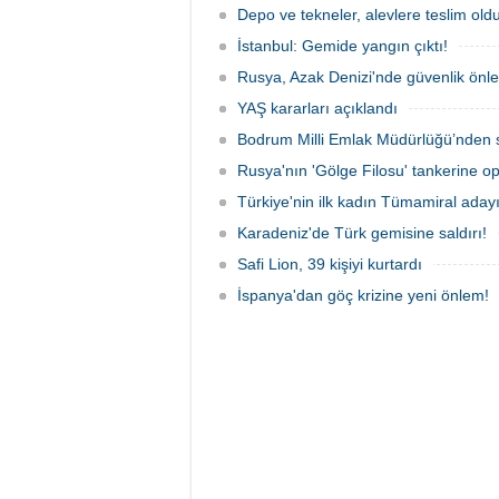
teknenin batmaması için bölgede
Sahası'
Depo ve tekneler, alevlere teslim old
kurtarma çalışması başlatıldı.
İstanbul: Gemide yangın çıktı!
Rusya, Azak Denizi'nde güvenlik önle
YAŞ kararları açıklandı
Bodrum Milli Emlak Müdürlüğü’nden s
Rusya'nın 'Gölge Filosu' tankerine o
Türkiye'nin ilk kadın Tümamiral aday
Karadeniz'de Türk gemisine saldırı!
Safi Lion, 39 kişiyi kurtardı
İspanya'dan göç krizine yeni önlem!