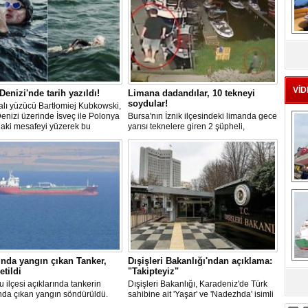
MS
eu
VİD
 Denizi'nde tarih yazıldı!
Limana dadandılar, 10 tekneyi
soydular!
lı yüzücü Bartłomiej Kubkowski,
Denizi üzerinde İsveç ile Polonya
Bursa'nın İznik ilçesindeki limanda gece
daki mesafeyi yüzerek bu
yarısı teknelere giren 2 şüpheli,
ın ilk örneği olarak tarihe geçti.
elektronik cihazlar ve değerli eşyalar
çaldı. Olay, güvenlik kameralarına
yansıdı, tekne sahiplerinin ihbarıyla
jandarma inceleme başlattı.
Ç
nda yangın çıkan Tanker,
Dışişleri Bakanlığı'ndan açıklama:
etildi
"Takipteyiz"
u ilçesi açıklarında tankerin
Dışişleri Bakanlığı, Karadeniz'de Türk
sa
nda çıkan yangın söndürüldü.
sahibine ait 'Yaşar' ve 'Nadezhda' isimli
, ardından Şevketiye Demir
sivil gemilere yönelik insansız hava