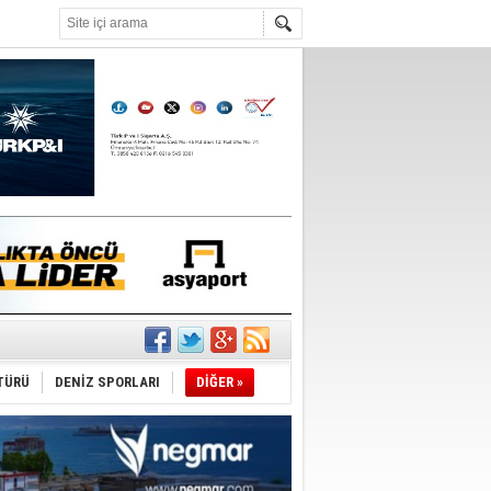
°C
nleme istiyor
TÜRÜ
DENİZ SPORLARI
DİĞER »
ediyor