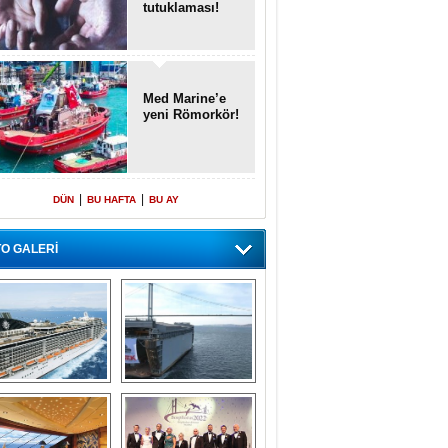
tutuklaması!
Med Marine’e
yeni Römorkör!
|
|
DÜN
BU HAFTA
BU AY
O GALERİ
emi içinde gemi” 
Dünyada tek! 
konsepti ile MSC 
Denizaltı yüzer 
Splendida
havuzu intikal 
seyrine başladı