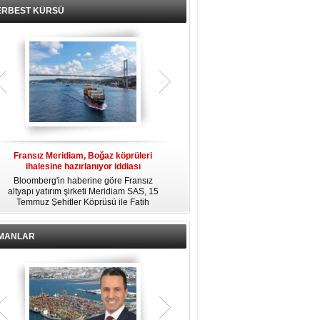
ERBEST KÜRSÜ
Fransız Meridiam, Boğaz köprüleri
Kendi yat limanına sahip en pahalı
ihalesine hazırlanıyor iddiası
özel adalar
Bloomberg'in haberine göre Fransız
Dünyanın en zengin insanlarından
altyapı yatırım şirketi Meridiam SAS, 15
bazıları için yaşam tarzının bir parçası
Temmuz Şehitler Köprüsü ile Fatih
sadece bir süper yat değil, aynı
R
Sultan Mehmet Köprüsü'nün
zamanda kendi yat limanı, helikopter
özelleştirilmesine yönelik ihaleyle
pisti ve seçkin villaları da içeren koca
ilgileniyor.
bir özel adadır.
İMANLAR