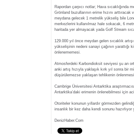
Rapordan çarpıcı notlar; Hava sıcaklığında m
Grönland buzullarının erime hızını arttıracak
meydana gelecek 1 metrelik yükseliş bile Londr
merkezlerini kullanılmaz hale sokacak, 6 metre
haritada yer almayacak yada Golf Stream sıca
129.000 yıl önce meydan gelen sıcaklık artış
yükselişinin nedeni sanayi çağının yarattığı k
önlenememesi.
Atmosferdeki Karbondioksit seviyesi şu an or
anki artış hızıyla yaklaşık kırk yıl sonra bir
düşürülemezse yaklaşan tehlikenin önlenmesi o
Cambrige Üniversitesi Antarktika araştırmacısı
Antarktika’daki erimenin önlenebilmesi için acil
Otoriteler konunun yıllardır görmezden gelindiğ
insanlık bir kez daha kendi sonunu hazırlıyor
DenizHaber.Com