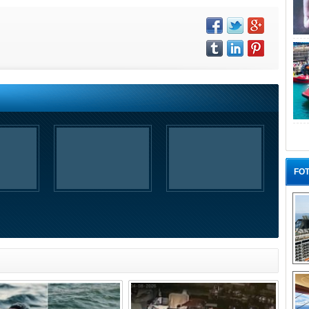
FOT
“G