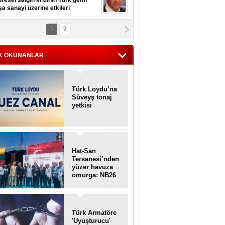
resel salgın krizinin Türk gemi
şa sanayi üzerine etkileri
1
2
pt. MESUT AZMİ GÖKSOY
lavuz kaptan kardeşlerime
hafen...
K OKUNANLAR
Türk Loydu’na
Süveyş tonaj
yetkisi
Hat-San
Tersanesi’nden
yüzer havuza
omurga: NB26
Türk Armatöre
'Uyuşturucu'