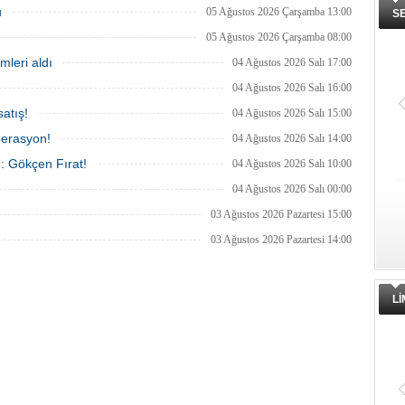
na demirletildi.
araçlarıyla gerçekleştirilen saldırıda
u
05 Ağustos 2026 Çarşamba 13:00
S
yaralanan personelin sağlık durumu ve
güvenliğinin yakından takip edildiğini
05 Ağustos 2026 Çarşamba 08:00
duyurdu.
mleri aldı
04 Ağustos 2026 Salı 17:00
04 Ağustos 2026 Salı 16:00
atış!
04 Ağustos 2026 Salı 15:00
perasyon!
04 Ağustos 2026 Salı 14:00
ı: Gökçen Fırat!
04 Ağustos 2026 Salı 10:00
04 Ağustos 2026 Salı 00:00
03 Ağustos 2026 Pazartesi 15:00
03 Ağustos 2026 Pazartesi 14:00
L