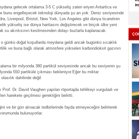
Kü
in
eydana gelecek ortalama 3-5 C yükseliş zaten eriyen Antartica ve
 ve bunu engelleyecek teknoloji dünyada şu an yok.
Deniz seviyesinde
K
a, Liverpool, Bristol, New York, Los Angeles gibi dünya ticaretinin
Kı
lik yükseliş ise dünya haritasını değiştirecek ve birçok ülke yeni
it
k su akıntısının kesilmesinden dolayı buzlarla kaplanacak.
ÇO
ı o günkü doğal koşullarda meydana geldi ancak bugünkü sıcaklık
irlilik ve buna bağlı olarak atmosfere yükselen karbondioksit gazının
talama bir milyonda 380 partikül seviyesinde ancak bu seviyenin şu
 milyonda 550 partiküle çıkması bekleniyor.Eğer bu miktar
lasılık dahilinde değil
 Prof. Dr. David Vaughen yapılan röportajda tehlikeyi vurguladı ve
en harekete geçilmesi gerektiğini belirtti.
ini ve bir gün alınacak tedbirlerinde fayda etmeyeceğini belirterek
 yorumunda bulunuyorlar.