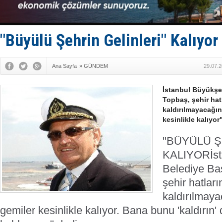
Limana dad
Türk Loydu
Hüseyin Me
Hat-San Te
"Büyülü Şehrin Gelinleri" Kalıyor
Med Marine
Ana Sayfa
»
GÜNDEM
29.07.2
İstanbul Büyükşe
Topbaş, şehir hat
kaldırılmayacağını
kesinlikle kalıyor
"BÜYÜLÜ Ş
KALIYOR
İs
Belediye Ba
şehir hatlar
kaldırılmaya
gemiler kesinlikle kalıyor. Bana bunu 'kaldırın' 