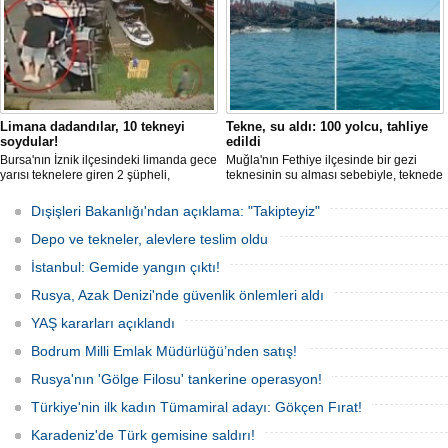
Limana dadandılar, 10 tekneyi
Tekne, su aldı: 100 yolcu, tahliye
soydular!
edildi
Bursa'nın İznik ilçesindeki limanda gece
Muğla'nın Fethiye ilçesinde bir gezi
yarısı teknelere giren 2 şüpheli,
teknesinin su alması sebebiyle, teknede
elektronik cihazlar ve değerli eşyalar
bulunan 100 yolcu tahliye edildi,
çaldı. Olay, güvenlik kameralarına
teknenin batmaması için bölgede
Dışişleri Bakanlığı'ndan açıklama: "Takipteyiz"
yansıdı, tekne sahiplerinin ihbarıyla
kurtarma çalışması başlatıldı.
jandarma inceleme başlattı.
Depo ve tekneler, alevlere teslim oldu
İstanbul: Gemide yangın çıktı!
Rusya, Azak Denizi'nde güvenlik önlemleri aldı
YAŞ kararları açıklandı
Bodrum Milli Emlak Müdürlüğü’nden satış!
Rusya'nın 'Gölge Filosu' tankerine operasyon!
Türkiye'nin ilk kadın Tümamiral adayı: Gökçen Fırat!
Karadeniz'de Türk gemisine saldırı!