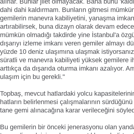
alırlar. Bunlar jilet olmayacak. Bana bunu 'kaldı
dahi dahi kaldırmam. Bunların gitmesi mümkün
gemilerin manevra kabiliyetini, yanaşma imkanla
artırabilirsek, buna dizayn olarak devam edec
mümkün olmadığı takdirde yine İstanbul'a özgün
dışarıyı izleme imkanı veren gemiler almayı d
yüzde 10 deniz ulaşımına ulaşmak istiyorsanı
süratli ve manevra kabiliyeti yüksek gemilere ih
arttıkça da dışarıda oturma imkanı azalıyor. A
ulaşım için bu gerekli."
Topbaş, mevcut hatlardaki yolcu kapasitelerini
hatların belirlenmesi çalışmalarının sürdüğünü
tane gemi alınacağına karar verileceğini söyled
Bu gemilerin bir önceki jenerasyonu olan yand