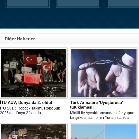
Diğer Haberler
İTU AUV, Dünya’da 2. oldu!
Türk Armatöre 'Uyuşturucu'
tutuklaması!
İTÜ Sualtı Robotik Takımı, RoboSub
2026'da dünya 2.'si oldu.
Midilli ile Ayvalık arasında sefer yapan
bir şirketin sahibinin Yunanistan'da
tutuklandığı bildirildi.