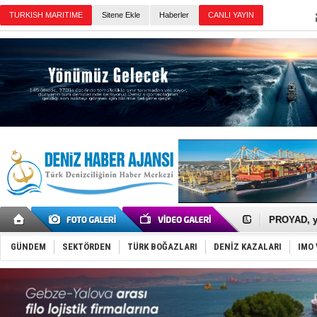
Sitene Ekle
Haberler
Günün Haberleri
İTU AUV, D
LNG taşıma
PROYAD, yat
Türkiye-Ir
Türk Armat
GÜNDEM
SEKTÖRDEN
TÜRK BOĞAZLARI
DENİZ KAZALARI
IMO 
Deniz turi
DÖDER, 28.
Fairline, T
Baltık Deni
Runit kubb