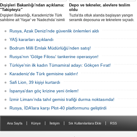
Dışişleri Bakanlığı'ndan açıklama:
Depo ve tekneler, alevlere teslim
"Takipteyiz"
oldu
Dışişleri Bakanlığı, Karadeniz'de Türk
Tuzla'da otluk alanda başlayan yangın
sahibine ait 'Yaşar' ve 'Nadezhda' isimli
seramik deposuna ve teknelere sıçradı.
sivil gemilere yönelik insansız hava
İtfaiye ekipleri uzun uğraşlar sonucu
araçlarıyla gerçekleştirilen saldırıda
alevleri kontrol altına aldı.
Rusya, Azak Denizi'nde güvenlik önlemleri aldı
yaralanan personelin sağlık durumu ve
güvenliğinin yakından takip edildiğini
YAŞ kararları açıklandı
duyurdu.
Bodrum Milli Emlak Müdürlüğü’nden satış!
Rusya'nın 'Gölge Filosu' tankerine operasyon!
Türkiye'nin ilk kadın Tümamiral adayı: Gökçen Fırat!
Karadeniz'de Türk gemisine saldırı!
Safi Lion, 39 kişiyi kurtardı
İspanya'dan göç krizine yeni önlem!
İzmir Limanı’nda tahıl gemisi trafiği durma noktasında!
Rusya, İDA’lara karşı Plot-40 platformunu geliştirdi
|
|
|
|
Ana Sayfa
Künye
İletişim
Sık Kullanılanlara Ekle
RSS