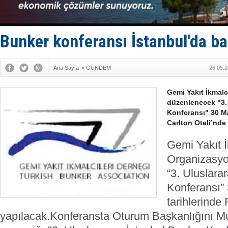
Tekne, su a
Bacasında 
Dışişleri B
Depo ve tek
Bunker konferansı İstanbul'da ba
Kruvaziyer 
Ana Sayfa
»
GÜNDEM
26.05.2
Gemi Yakıt İkmalc
düzenlenecek "3. 
Konferansı" 30 Ma
Carlton Oteli’nde
Gemi Yakıt İ
Organizasyo
“3. Uluslara
Konferansı”
tarihlerinde 
yapılacak.
Konferansta Oturum Başkanlığını M