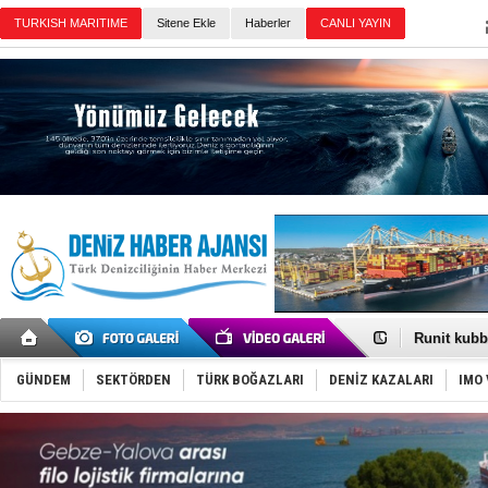
Sitene Ekle
Haberler
Günün Haberleri
Fairline, T
Baltık Deni
Runit kubb
Dünyanın e
Türk Loydu
GÜNDEM
SEKTÖRDEN
TÜRK BOĞAZLARI
DENİZ KAZALARI
IMO 
Hüseyin Me
Hat-San Te
Med Marine
KOSDER’den
Kalyoncu’da