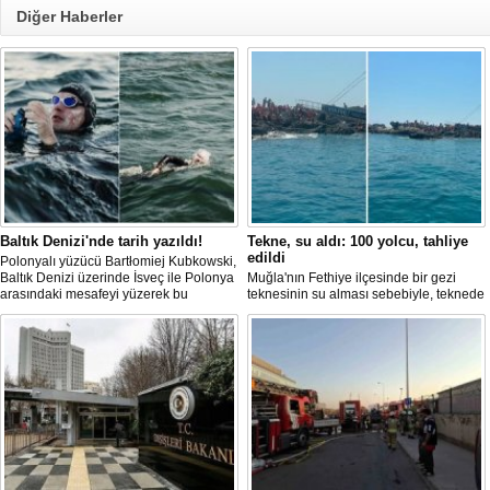
Diğer Haberler
Baltık Denizi'nde tarih yazıldı!
Tekne, su aldı: 100 yolcu, tahliye
edildi
Polonyalı yüzücü Bartłomiej Kubkowski,
Baltık Denizi üzerinde İsveç ile Polonya
Muğla'nın Fethiye ilçesinde bir gezi
arasındaki mesafeyi yüzerek bu
teknesinin su alması sebebiyle, teknede
başarının ilk örneği olarak tarihe geçti.
bulunan 100 yolcu tahliye edildi,
teknenin batmaması için bölgede
kurtarma çalışması başlatıldı.