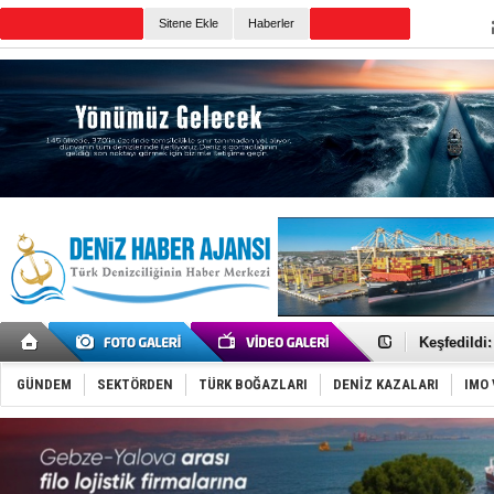
TURKISH MARITIME
Sitene Ekle
Haberler
CANLI YAYIN
Günün Haberleri
Hürmüz’de
Rusya'nın g
Keşfedildi
D-Marin, A
Van’da inş
GÜNDEM
SEKTÖRDEN
TÜRK BOĞAZLARI
DENİZ KAZALARI
IMO 
ASEAN ilk 
TAYK - Eke
İstanbul v
TEKNOFEST 
Tersane işç