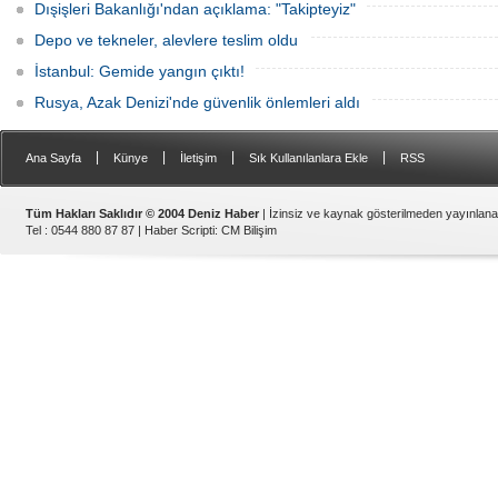
Dışişleri Bakanlığı'ndan açıklama: "Takipteyiz"
Depo ve tekneler, alevlere teslim oldu
İstanbul: Gemide yangın çıktı!
Rusya, Azak Denizi'nde güvenlik önlemleri aldı
|
|
|
|
Ana Sayfa
Künye
İletişim
Sık Kullanılanlara Ekle
RSS
Tüm Hakları Saklıdır © 2004 Deniz Haber
| İzinsiz ve kaynak gösterilmeden yayınlan
Tel : 0544 880 87 87 |
Haber Scripti
:
CM Bilişim