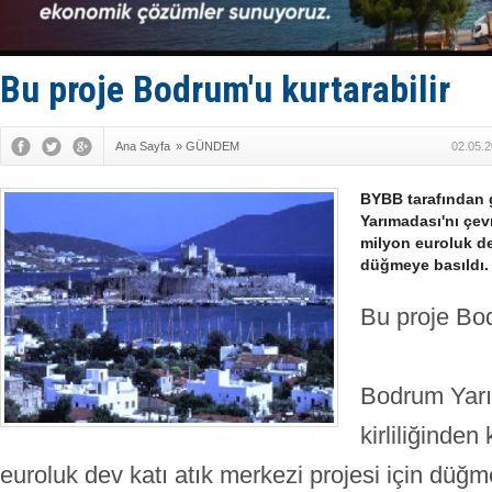
İngiliz akt
FESCO, Kar
DESE, BIMC
GİMBİRDER 
Bu proje Bodrum'u kurtarabilir
35 milyon T
Ana Sayfa
»
GÜNDEM
02.05.2
BYBB tarafından g
Yarımadası'nı çevr
milyon euroluk dev
düğmeye basıldı.
Bu proje Bod
Bodrum Yarı
kirliliğinde
euroluk dev katı atık merkezi projesi için düğm