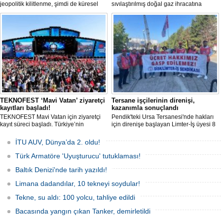
jeopolitik kilitlenme, şimdi de küresel
sıvılaştırılmış doğal gaz ihracatına
ölçekte bir çevre felaketinin kapısını
devam edebilmek için gizli bir filo
aralamış olabilir. Sıcak sularda
geliştiriyor.
hareketsiz bekleyen binden fazla gemi,
istilacı deniz canlıları için devasa bir
üreme merkezine dönüşmüş durumda.
TEKNOFEST ‘Mavi Vatan’ ziyaretçi
Tersane işçilerinin direnişi,
kayıtları başladı!
kazanımla sonuçlandı
TEKNOFEST Mavi Vatan için ziyaretçi
Pendik'teki Ursa Tersanesi'nde hakları
kayıt süreci başladı. Türkiye’nin
için direnişe başlayan Limter-İş üyesi 8
denizcilik ve savunma teknolojilerine
işçinin mücadelesi sonuç verdi. İşveren,
odaklanan etkinliği, 20-23 Ağustos
arabulucu görüşmesinde tüm
İTU AUV, Dünya’da 2. oldu!
tarihleri arasında Gölcük Tersanesi
alacakların ödenmesini kabul etti.
Komutanlığı’nda gerçekleştirilecek.
Sendika, sözlerin tutulmaması halinde
Türk Armatöre 'Uyuşturucu' tutuklaması!
direnişin süreceğini açıkladı
Baltık Denizi'nde tarih yazıldı!
Limana dadandılar, 10 tekneyi soydular!
Tekne, su aldı: 100 yolcu, tahliye edildi
Bacasında yangın çıkan Tanker, demirletildi