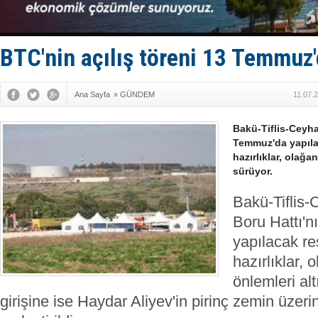
Türkiye-Ir
Türk Armat
Deniz turi
DÖDER, 28.
BTC'nin açılış töreni 13 Temmuz
Fairline, T
Ana Sayfa
»
GÜNDEM
11.07.
Bakü-Tiflis-Ceyha
Temmuz'da yapılac
hazırlıklar, olağa
sürüyor.
Bakü-Tiflis
Boru Hattı'
yapılacak re
hazırlıklar,
önlemleri al
girişine ise Haydar Aliyev'in pirinç zemin üzeri