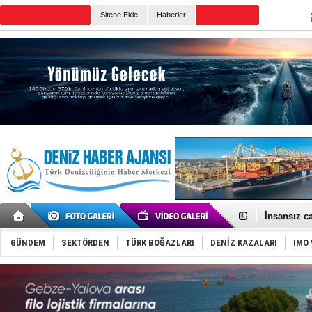
Sitene Ekle
Haberler
Günün Haberleri
GİMBİRDER 
35 milyon T
İnsansız c
Yüzyıl son
Anadolu Te
GÜNDEM
SEKTÖRDEN
TÜRK BOĞAZLARI
DENİZ KAZALARI
IMO 
Derince, I
Tüpraş, ha
İTU AUV, D
LNG taşıma
PROYAD, yat