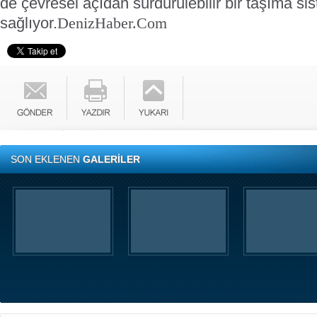
de çevresel açıdan sürdürülebilir bir taşıma si
sağlıyor.
DenizHaber.Com
SON EKLENEN
GALERİLER