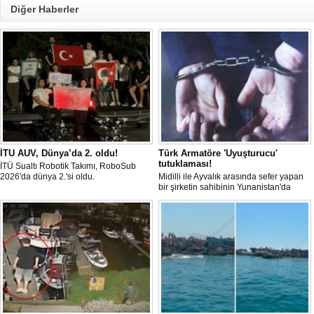
Diğer Haberler
İTU AUV, Dünya’da 2. oldu!
Türk Armatöre 'Uyuşturucu'
tutuklaması!
İTÜ Sualtı Robotik Takımı, RoboSub
2026'da dünya 2.'si oldu.
Midilli ile Ayvalık arasında sefer yapan
bir şirketin sahibinin Yunanistan'da
tutuklandığı bildirildi.