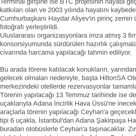
Terminal girişine ise BTC projesinin hayata ge
katkıları olan ve 2003 yılında hayatını kaybe
Cumhurbaşkanı Haydar Aliyev'in pirinç zemin 
fotoğrafı yerleştirildi.
Uluslararası organizasyonlara imza atmış 3 fi
konsorsiyumunda sürdürülen hazırlık çalışmalar
civarında harcama yapılacağı tahmin ediliyor.
Bu arada törene katılacak konukların, yarından
gelecek olmaları nedeniyle, başta HiltonSA Ot
merkezindeki otellerde rezervasyonlar tamaml
Törenin yapılacağı 13 Temmuz tarihinde ise de
uçaklarıyla Adana İncirlik Hava Üssü'ne inecek
araçlarla törenin yapılacağı Ceyhan'a geçecekl
tipi 6 uçakla, İstanbul'dan Adana Şakirpaşa Ha
buradan otobüslerle Ceyhan'a taşınacaklar. Zır