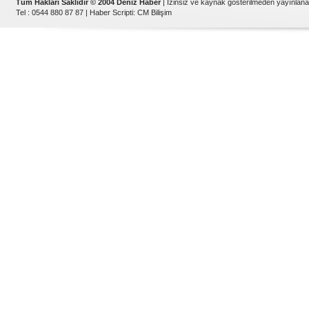
Tüm Hakları Saklıdır © 2004 Deniz Haber
| İzinsiz ve kaynak gösterilmeden yayınlan
Tel : 0544 880 87 87 |
Haber Scripti
:
CM Bilişim