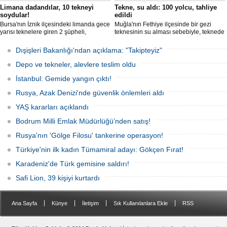
Limana dadandılar, 10 tekneyi
Tekne, su aldı: 100 yolcu, tahliye
soydular!
edildi
Bursa'nın İznik ilçesindeki limanda gece
Muğla'nın Fethiye ilçesinde bir gezi
yarısı teknelere giren 2 şüpheli,
teknesinin su alması sebebiyle, teknede
elektronik cihazlar ve değerli eşyalar
bulunan 100 yolcu tahliye edildi,
çaldı. Olay, güvenlik kameralarına
teknenin batmaması için bölgede
Dışişleri Bakanlığı'ndan açıklama: "Takipteyiz"
yansıdı, tekne sahiplerinin ihbarıyla
kurtarma çalışması başlatıldı.
jandarma inceleme başlattı.
Depo ve tekneler, alevlere teslim oldu
İstanbul: Gemide yangın çıktı!
Rusya, Azak Denizi'nde güvenlik önlemleri aldı
YAŞ kararları açıklandı
Bodrum Milli Emlak Müdürlüğü’nden satış!
Rusya'nın 'Gölge Filosu' tankerine operasyon!
Türkiye'nin ilk kadın Tümamiral adayı: Gökçen Fırat!
Karadeniz'de Türk gemisine saldırı!
Safi Lion, 39 kişiyi kurtardı
|
|
|
|
Ana Sayfa
Künye
İletişim
Sık Kullanılanlara Ekle
RSS