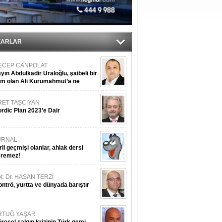
sane oldu
ipliği yapacak
ekliyor
ZARLAR
ECEP CANPOLAT
yın Abdulkadir Uraloğlu, şaibeli bir
im olan Ali Kurumahmut’a ne
nışıyorsunuz?
RET TAŞCIYAN
rdic Plan 2023’e Dair
URNAL
rli geçmişi olanlar, ahlak dersi
eremez!
t. Dr. HASAN TERZİ
ntrö, yurtta ve dünyada barıştır
RTUĞ YAŞAR