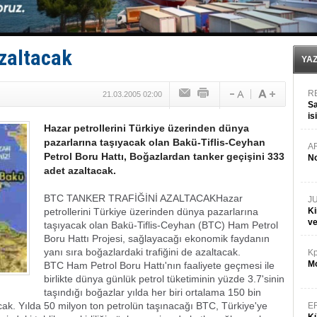
Yüzyıl sonra ilk kez dünyaya açılan gizemli ada!
Anadolu Tersanesi EYDEP’te A sertifikası alan ilk ter
Derince, ILCA Masters Türkiye Şampiyonası’na ev sah
Tüpraş, ham petrol taşımacılığına 4 yeni tanker daha 
azaltacak
İTU AUV, Dünya’da 2. oldu!
YA
R
21.03.2005 02:00
Sa
is
Hazar petrollerini Türkiye üzerinden dünya
da
pazarlarına taşıyacak olan Bakü-Tiflis-Ceyhan
A
Petrol Boru Hattı, Boğazlardan tanker geçişini 333
No
adet azaltacak.
BTC TANKER TRAFİĞİNİ AZALTACAK
Hazar
J
petrollerini Türkiye üzerinden dünya pazarlarına
Ki
v
taşıyacak olan Bakü-Tiflis-Ceyhan (BTC) Ham Petrol
Boru Hattı Projesi, sağlayacağı ekonomik faydanın
yanı sıra boğazlardaki trafiğini de azaltacak.
Kp
Mo
BTC Ham Petrol Boru Hattı'nın faaliyete geçmesi ile
birlikte dünya günlük petrol tüketiminin yüzde 3.7'sinin
taşındığı boğazlar yılda her biri ortalama 150 bin
cak.
Yılda 50 milyon ton petrolün taşınacağı BTC, Türkiye'ye
E