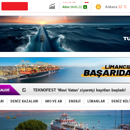
13779.39
Ankara
32 °C
Altın
6645.22
İzmir
35 °C
Dolar
47.6908
Antalya
28 °C
Euro
55.1691
Muğla
28 °C
Çanakkale
32 
TAYK - Eker Olympos Regatta'da ilk start!
İstanbul ve Çanakkale: 6 ayda 40.000 gemi
TEKNOFEST ‘Mavi Vatan’ ziyaretçi kayıtları başladı!
Tersane işçilerinin direnişi, kazanımla sonuçlandı
İngiliz aktivistler, gemide mahsur kaldı!
RI
DENİZ KAZALARI
IMO VE AB
ENERJİ
LİMANLAR
DENİZ KÜL
FESCO, Karadeniz'de yeni sevkiyat taleplerini durdur
DESE, BIMCO’ya katıldı
GİMBİRDER gemi inşa yan sanayinin sorunlarını tartış
35 milyon TL'lik tekne projesinde karar çıktı
İnsansız cankurtaran ihalesini BlueForge kazandı