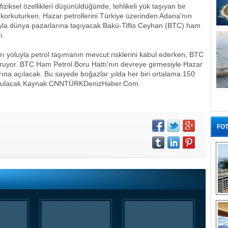
iziksel özellikleri düşünüldüğünde, tehlikeli yük taşıyan bir
ı korkuturken, Hazar petrollerini Türkiye üzerinden Adana'nın
uyla dünya pazarlarına taşıyacak Bakü-Tiflis Ceyhan (BTC) ham
i.
arı yoluyla petrol taşımanın mevcut risklerini kabul ederken, BTC
oruyor. BTC Ham Petrol Boru Hattı'nın devreye girmesiyle Hazar
rına açılacak. Bu sayede boğazlar yılda her biri ortalama 150
ulacak.
Kaynak:CNNTÜRK
DenizHaber.Com
FOT
“G