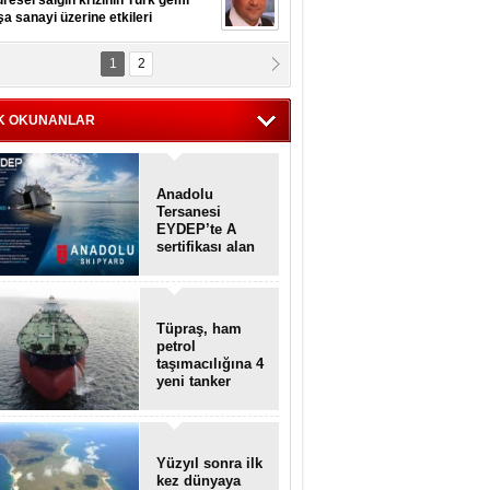
resel salgın krizinin Türk gemi
şa sanayi üzerine etkileri
1
2
pt. MESUT AZMİ GÖKSOY
lavuz kaptan kardeşlerime
hafen...
K OKUNANLAR
Anadolu
Tersanesi
EYDEP’te A
sertifikası alan
ilk tersane oldu
Tüpraş, ham
petrol
taşımacılığına 4
yeni tanker
daha ekliyor
Yüzyıl sonra ilk
kez dünyaya