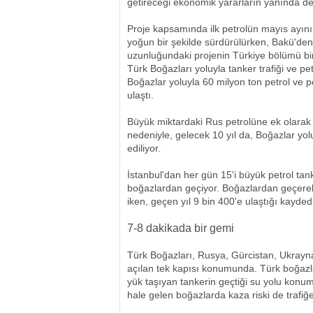
getireceği ekonomik yararların yanında den
Proje kapsamında ilk petrolün mayıs ayını
yoğun bir şekilde sürdürülürken, Bakü'de
uzunluğundaki projenin Türkiye bölümü bi
Türk Boğazları yoluyla tanker trafiği ve p
Boğazlar yoluyla 60 milyon ton petrol ve p
ulaştı.
Büyük miktardaki Rus petrolüne ek olarak
nedeniyle, gelecek 10 yıl da, Boğazlar yol
ediliyor.
İstanbul'dan her gün 15'i büyük petrol tank
boğazlardan geçiyor. Boğazlardan geçerek
iken, geçen yıl 9 bin 400'e ulaştığı kaydedi
7-8 dakikada bir gemi
Türk Boğazları, Rusya, Gürcistan, Ukrayn
açılan tek kapısı konumunda. Türk boğazla
yük taşıyan tankerin geçtiği su yolu konu
hale gelen boğazlarda kaza riski de trafiğe