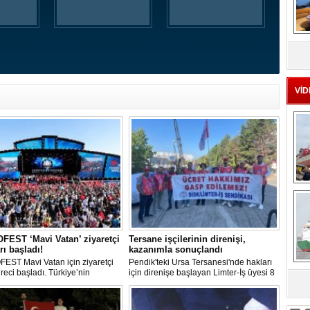
MS
eu
VİD
Ç
EST ‘Mavi Vatan’ ziyaretçi
Tersane işçilerinin direnişi,
rı başladı!
kazanımla sonuçlandı
EST Mavi Vatan için ziyaretçi
Pendik'teki Ursa Tersanesi'nde hakları
üreci başladı. Türkiye’nin
için direnişe başlayan Limter-İş üyesi 8
lik ve savunma teknolojilerine
işçinin mücadelesi sonuç verdi. İşveren,
sa
an etkinliği, 20-23 Ağustos
arabulucu görüşmesinde tüm
ri arasında Gölcük Tersanesi
alacakların ödenmesini kabul etti.