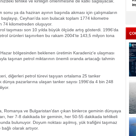
Kü
izdeki tehlike ve kirliliğin önlenmesine de katkı sağlayacak.
in
n sonu ya da haziran ayının başında akması için çalışmaların
n başlayıp, Ceyhan'da son bulacak toplam 1774 kilometre
K
Kı
n 74 kilometreden oluşuyor.
it
etrol taşıması son 10 yılda büyük ölçüde artış gösterdi. 1996'da
ÇO
etrol ürünleri taşınırken bu rakam 2004'te 143,5 milyon tona
 Hazar bölgesinden beklenen üretimin Karadeniz'e ulaşması
uyla taşınan petrol miktarının önemli oranda artacağı tahmin
eri, diğerleri petrol türevi taşıyan ortalama 25 tanker
 dünya pazarlarına ulaşan tanker sayısı 1996'da 4 bin 248
liyor.
a, Romanya ve Bulgaristan'dan çıkan binlerce geminin dünyaya
rı, her 7-8 dakikada bir geminin, her 50-55 dakikada tehlikeli
munda bulunuyor. Doyum noktası aşılmış, yük trafiğini taşımaz
 bağlı olarak artıyor.