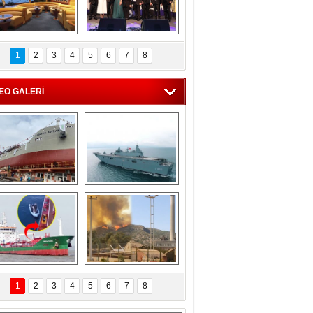
C'den 55 milyon 
5. Bosphorus Ship 
roluk turizm geliri 
Brokers Dinner, 
1
2
3
4
5
6
7
8
müjdesi
İstanbul’da yapıldı
EO GALERİ
eksan Tersanesi, 
TCG Anadolu, 
Başaran Bayrak 
tersane teknik 
tankerini suya 
seyrini tamamladı
indirdi
Göçmenlerin 
Milas’taki yangın 
imdadına Türk 
yeniden termik 
1
2
3
4
5
6
7
8
hipli MINA DENIZ 
santrallere doğru 
yetişti
ilerliyor