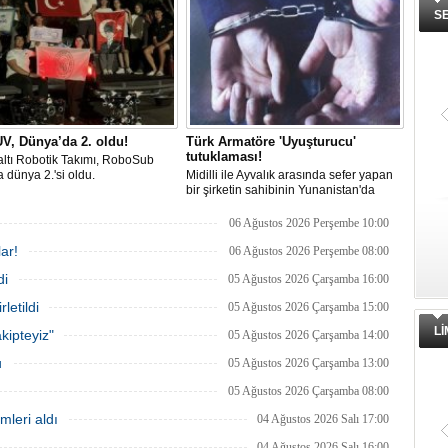
lığı’nda gerçekleştirilecek.
Sendika, sözlerin tutulmaması halinde
S
direnişin süreceğini açıkladı
V, Dünya’da 2. oldu!
Türk Armatöre 'Uyuşturucu'
tutuklaması!
ltı Robotik Takımı, RoboSub
 dünya 2.'si oldu.
Midilli ile Ayvalık arasında sefer yapan
bir şirketin sahibinin Yunanistan'da
tutuklandığı bildirildi.
06 Ağustos 2026 Perşembe 10:00
ar!
06 Ağustos 2026 Perşembe 08:00
di
05 Ağustos 2026 Çarşamba 16:00
letildi
05 Ağustos 2026 Çarşamba 15:00
L
kipteyiz"
05 Ağustos 2026 Çarşamba 14:00
u
05 Ağustos 2026 Çarşamba 13:00
05 Ağustos 2026 Çarşamba 08:00
mleri aldı
04 Ağustos 2026 Salı 17:00
04 Ağustos 2026 Salı 16:00