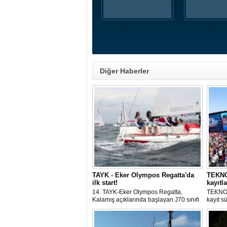
Diğer Haberler
TAYK - Eker Olympos Regatta'da
TEKNOF
ilk start!
kayıtla
14. TAYK-Eker Olympos Regatta,
TEKNOF
Kalamış açıklarında başlayan J70 sınıfı
kayıt s
yarışlarıyla ilk startını verdi. İstanbul'u 10
denizci
gün boyunca yelken coşkusuyla
odaklan
buluşturacak organizasyonun ilk
tarihle