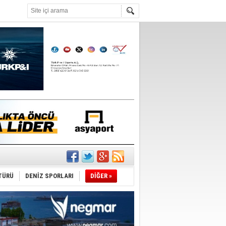
°C
TÜRÜ
DENİZ SPORLARI
DİĞER »
du
tı