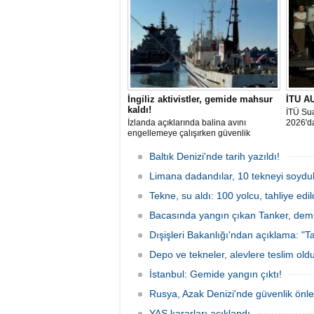
gününde 9 tekne rüzgârla buluştu.
Komutan
İngiliz aktivistler, gemide mahsur
İTU AU
kaldı!
İTÜ Sua
İzlanda açıklarında balina avını
2026'da
engellemeye çalışırken güvenlik
güçlerince durdurulan Bandero adlı
protesto gemisindeki 21 çevre aktivisti,
Baltık Denizi'nde tarih yazıldı!
günlerdir gemiden çıkmalarına izin
verilmediğini ve temel haklarının ihlal
Limana dadandılar, 10 tekneyi soydul
edildiğini öne sürdü. Mürettebatta iki
Tekne, su aldı: 100 yolcu, tahliye edil
Britanyalı aktivist de bulunuyor.
Bacasında yangın çıkan Tanker, demir
Dışişleri Bakanlığı'ndan açıklama: "Ta
Depo ve tekneler, alevlere teslim old
İstanbul: Gemide yangın çıktı!
Rusya, Azak Denizi'nde güvenlik önle
YAŞ kararları açıklandı