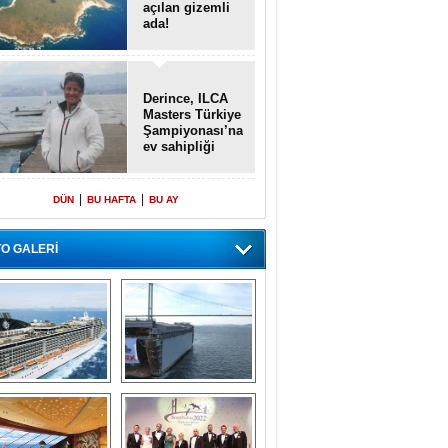
açılan gizemli
ada!
Derince, ILCA
Masters Türkiye
Şampiyonası’na
ev sahipliği
yapacak
|
|
DÜN
BU HAFTA
BU AY
O GALERİ
emi içinde gemi” 
Dünyada tek! 
konsepti ile MSC 
Denizaltı yüzer 
Splendida
havuzu intikal 
seyrine başladı