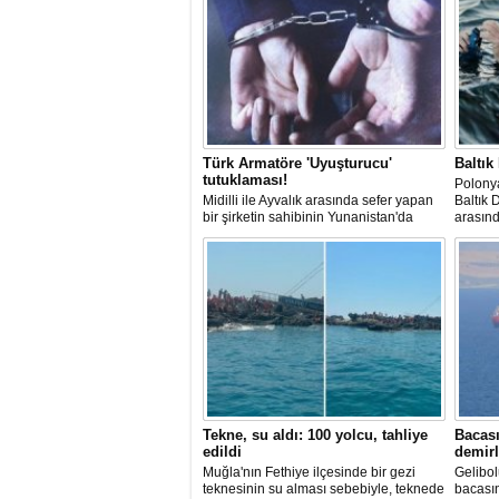
Türk Armatöre 'Uyuşturucu'
Baltık
tutuklaması!
Polonya
Midilli ile Ayvalık arasında sefer yapan
Baltık 
bir şirketin sahibinin Yunanistan'da
arasın
tutuklandığı bildirildi.
başarın
Tekne, su aldı: 100 yolcu, tahliye
Bacası
edildi
demirl
Muğla'nın Fethiye ilçesinde bir gezi
Gelibol
teknesinin su alması sebebiyle, teknede
bacası