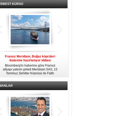
ERBEST KÜRSÜ
Fransız Meridiam, Boğaz köprüleri
Kendi yat limanına sahip en pahalı
ihalesine hazırlanıyor iddiası
özel adalar
Bloomberg'in haberine göre Fransız
Dünyanın en zengin insanlarından
altyapı yatırım şirketi Meridiam SAS, 15
bazıları için yaşam tarzının bir parçası
Temmuz Şehitler Köprüsü ile Fatih
sadece bir süper yat değil, aynı
R
Sultan Mehmet Köprüsü'nün
zamanda kendi yat limanı, helikopter
özelleştirilmesine yönelik ihaleyle
pisti ve seçkin villaları da içeren koca
ilgileniyor.
bir özel adadır.
İMANLAR