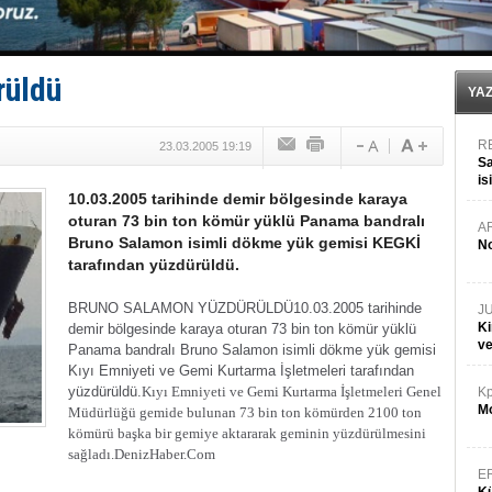
Hüseyin Mengi: “Yapay Zekâ, Ustanın yerini alamaz”
Hat-San Tersanesi’nden yüzer havuza omurga: NB26
Med Marine’e yeni Römorkör!
KOSDER’den Karadeniz için ‘Çağrı’!
rüldü
Kalyoncu’dan ‘Sefer’ kararı!
YA
R
23.03.2005 19:19
Sa
is
10.03.2005 tarihinde demir bölgesinde karaya
da
oturan 73 bin ton kömür yüklü Panama bandralı
A
Bruno Salamon isimli dökme yük gemisi KEGKİ
No
tarafından yüzdürüldü.
BRUNO SALAMON YÜZDÜRÜLDÜ
10.03.2005 tarihinde
J
Ki
demir bölgesinde karaya oturan 73 bin ton kömür yüklü
v
Panama bandralı Bruno Salamon isimli dökme yük gemisi
Kıyı Emniyeti ve Gemi Kurtarma İşletmeleri tarafından
yüzdürüldü.
Kıyı Emniyeti ve Gemi Kurtarma İşletmeleri Genel
Kp
Mo
Müdürlüğü gemide bulunan 73 bin ton kömürden 2100 ton
kömürü başka bir gemiye
aktararak geminin yüzdürülmesini
sağladı.
DenizHaber.Com
E