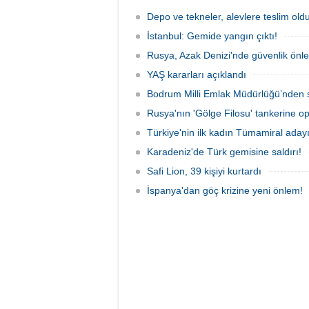
bulunan 100 yolcu tahliye edildi,
Tanker
teknenin batmaması için bölgede
Sahası'
Depo ve tekneler, alevlere teslim old
kurtarma çalışması başlatıldı.
İstanbul: Gemide yangın çıktı!
Rusya, Azak Denizi'nde güvenlik önle
YAŞ kararları açıklandı
Bodrum Milli Emlak Müdürlüğü’nden s
Rusya'nın 'Gölge Filosu' tankerine o
Türkiye'nin ilk kadın Tümamiral aday
Karadeniz'de Türk gemisine saldırı!
Safi Lion, 39 kişiyi kurtardı
İspanya'dan göç krizine yeni önlem!