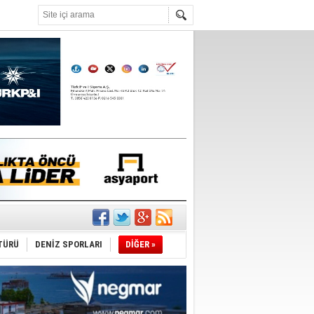
°C
nleme istiyor
TÜRÜ
DENİZ SPORLARI
DİĞER »
ediyor