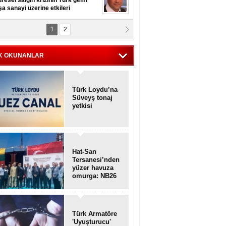
resel salgın krizinin Türk gemi
şa sanayi üzerine etkileri
1
2
pt. MESUT AZMİ GÖKSOY
lavuz kaptan kardeşlerime
hafen...
K OKUNANLAR
Türk Loydu’na
Süveyş tonaj
yetkisi
Hat-San
Tersanesi’nden
yüzer havuza
omurga: NB26
Türk Armatöre
'Uyuşturucu'