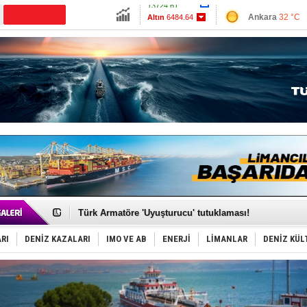
13724.61
Ankara
32 °C
Altın
6484.64
İzmir
41 °C
Dolar
47.5922
Antalya
32 °C
Euro
55.0385
Muğla
32 °C
Çanakkale
34 
PROYAD, yat mürettebatı için yurt dışı harcı için düze
Türkiye-Irak enerji hattında yeni dönem başlıyor
Türk Armatöre 'Uyuşturucu' tutuklaması!
Deniz turizminde yeni ‘Ceza Rejimi’!
DÖDER, 28. Dönem Yönetim Kurulu Başkanını seçti!
RI
DENİZ KAZALARI
IMO VE AB
ENERJİ
LİMANLAR
DENİZ KÜL
Fairline, Türkiye’de ‘SoleMarin’i seçti
Baltık Denizi'nde tarih yazıldı!
Runit kubbesi okyanusun derinliklerinde halkı tehdit 
Limana dadandılar, 10 tekneyi soydular!
Türk Loydu’na Süveyş tonaj yetkisi