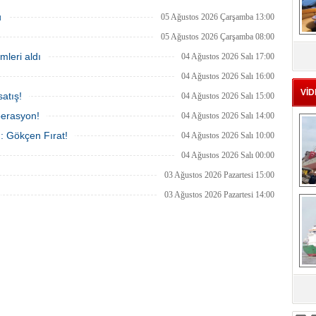
, ardından Şevketiye Demir
sivil gemilere yönelik insansız hava
na demirletildi.
araçlarıyla gerçekleştirilen saldırıda
u
05 Ağustos 2026 Çarşamba 13:00
yaralanan personelin sağlık durumu ve
güvenliğinin yakından takip edildiğini
05 Ağustos 2026 Çarşamba 08:00
MS
duyurdu.
eu
mleri aldı
04 Ağustos 2026 Salı 17:00
04 Ağustos 2026 Salı 16:00
VİD
atış!
04 Ağustos 2026 Salı 15:00
perasyon!
04 Ağustos 2026 Salı 14:00
ı: Gökçen Fırat!
04 Ağustos 2026 Salı 10:00
04 Ağustos 2026 Salı 00:00
03 Ağustos 2026 Pazartesi 15:00
Ç
03 Ağustos 2026 Pazartesi 14:00
sa