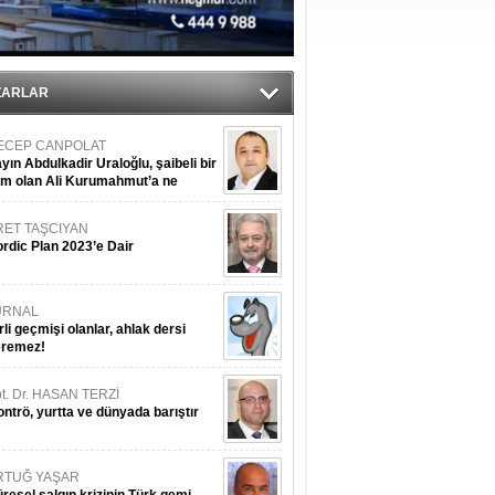
ZARLAR
ECEP CANPOLAT
yın Abdulkadir Uraloğlu, şaibeli bir
im olan Ali Kurumahmut’a ne
nışıyorsunuz?
RET TAŞCIYAN
rdic Plan 2023’e Dair
URNAL
rli geçmişi olanlar, ahlak dersi
eremez!
t. Dr. HASAN TERZİ
ntrö, yurtta ve dünyada barıştır
RTUĞ YAŞAR