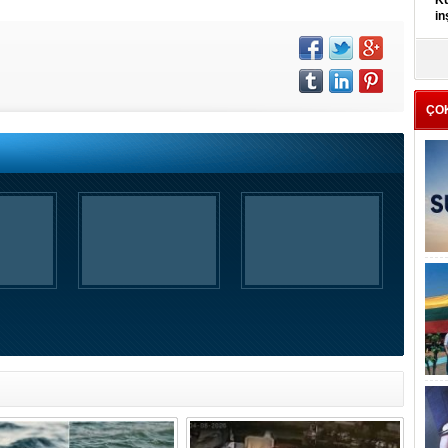
Kü
in
K
Kı
it
ÇO