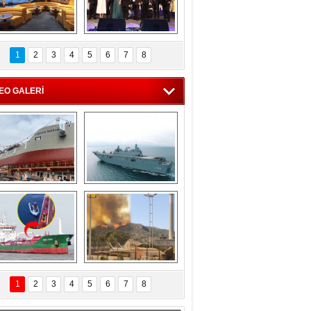
C'den 55 milyon 
5. Bosphorus Ship 
roluk turizm geliri 
Brokers Dinner, 
1
2
3
4
5
6
7
8
müjdesi
İstanbul’da yapıldı
EO GALERİ
eksan Tersanesi, 
TCG Anadolu, 
Başaran Bayrak 
tersane teknik 
tankerini suya 
seyrini tamamladı
indirdi
Göçmenlerin 
Milas’taki yangın 
imdadına Türk 
yeniden termik 
1
2
3
4
5
6
7
8
hipli MINA DENIZ 
santrallere doğru 
yetişti
ilerliyor