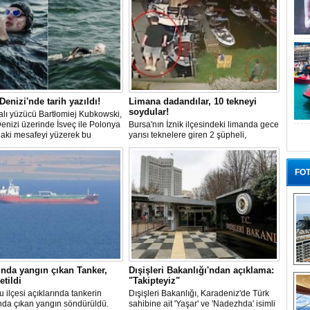
 Denizi'nde tarih yazıldı!
Limana dadandılar, 10 tekneyi
soydular!
lı yüzücü Bartłomiej Kubkowski,
Denizi üzerinde İsveç ile Polonya
Bursa'nın İznik ilçesindeki limanda gece
daki mesafeyi yüzerek bu
yarısı teknelere giren 2 şüpheli,
ın ilk örneği olarak tarihe geçti.
elektronik cihazlar ve değerli eşyalar
çaldı. Olay, güvenlik kameralarına
yansıdı, tekne sahiplerinin ihbarıyla
FOT
jandarma inceleme başlattı.
nda yangın çıkan Tanker,
Dışişleri Bakanlığı'ndan açıklama:
“G
etildi
"Takipteyiz"
u ilçesi açıklarında tankerin
Dışişleri Bakanlığı, Karadeniz'de Türk
nda çıkan yangın söndürüldü.
sahibine ait 'Yaşar' ve 'Nadezhda' isimli