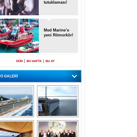
tutuklaması!
Med Marine’e
yeni Römorkör!
|
|
DÜN
BU HAFTA
BU AY
O GALERİ
emi içinde gemi” 
Dünyada tek! 
konsepti ile MSC 
Denizaltı yüzer 
Splendida
havuzu intikal 
seyrine başladı