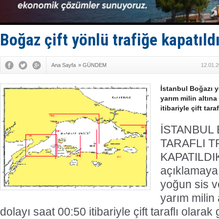
Limana dad
Türk Loydu
Hüseyin Me
Hat-San Te
Boğaz çift yönlü trafiğe kapatıld
Med Marine
Ana Sayfa
»
GÜNDEM
12.01.2
İstanbul Boğazı 
yarım milin altın
itibariyle çift tar
İSTANBUL 
TARAFLI T
KAPATILDI
açıklamaya 
yoğun sis v
yarım milin
dolayı saat 00:50 itibariyle çift taraflı olarak