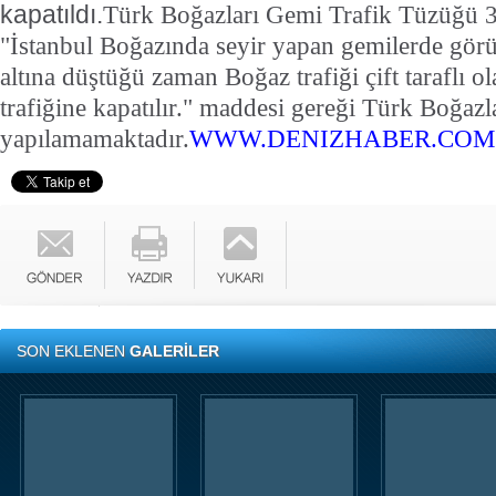
kapatıldı.
Türk Boğazları Gemi Trafik Tüzüğü 3
"İstanbul Boğazında seyir yapan gemilerde görü
altına düştüğü zaman Boğaz trafiği çift taraflı o
trafiğine kapatılır." maddesi gereği Türk Boğazl
yapılamamaktadır.
WWW.DENIZHABER.COM
SON EKLENEN
GALERİLER