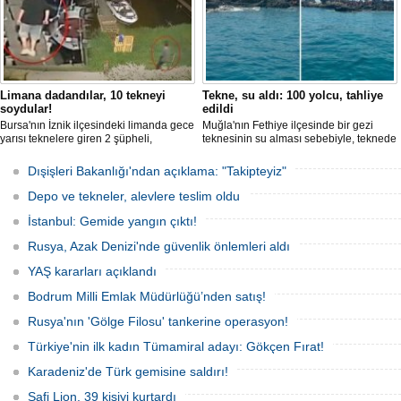
Limana dadandılar, 10 tekneyi
Tekne, su aldı: 100 yolcu, tahliye
soydular!
edildi
Bursa'nın İznik ilçesindeki limanda gece
Muğla'nın Fethiye ilçesinde bir gezi
yarısı teknelere giren 2 şüpheli,
teknesinin su alması sebebiyle, teknede
elektronik cihazlar ve değerli eşyalar
bulunan 100 yolcu tahliye edildi,
çaldı. Olay, güvenlik kameralarına
teknenin batmaması için bölgede
Dışişleri Bakanlığı'ndan açıklama: "Takipteyiz"
yansıdı, tekne sahiplerinin ihbarıyla
kurtarma çalışması başlatıldı.
jandarma inceleme başlattı.
Depo ve tekneler, alevlere teslim oldu
İstanbul: Gemide yangın çıktı!
Rusya, Azak Denizi'nde güvenlik önlemleri aldı
YAŞ kararları açıklandı
Bodrum Milli Emlak Müdürlüğü’nden satış!
Rusya'nın 'Gölge Filosu' tankerine operasyon!
Türkiye'nin ilk kadın Tümamiral adayı: Gökçen Fırat!
Karadeniz'de Türk gemisine saldırı!
Safi Lion, 39 kişiyi kurtardı