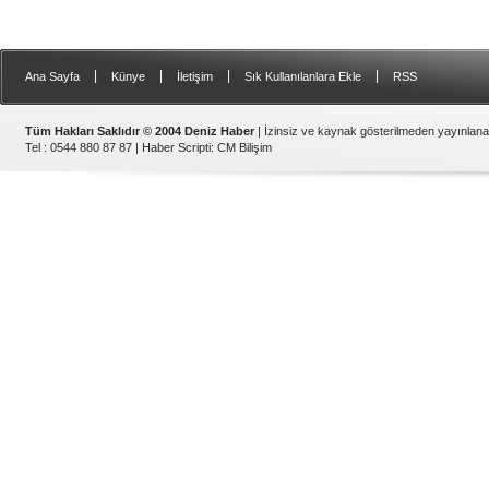
|
|
|
|
Ana Sayfa
Künye
İletişim
Sık Kullanılanlara Ekle
RSS
Tüm Hakları Saklıdır © 2004 Deniz Haber
| İzinsiz ve kaynak gösterilmeden yayınlan
Tel : 0544 880 87 87 |
Haber Scripti
:
CM Bilişim