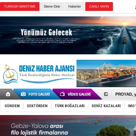
TURKISH MARITIME
Sitene Ekle
Haberler
CANLI YAYIN
Günün Haberleri
İTU AUV, D
LNG taşıma
PROYAD, yat
Türkiye-Ir
Türk Armat
GÜNDEM
SEKTÖRDEN
TÜRK BOĞAZLARI
DENİZ KAZALARI
IMO 
Deniz turi
DÖDER, 28.
Fairline, T
Baltık Deni
Runit kubb