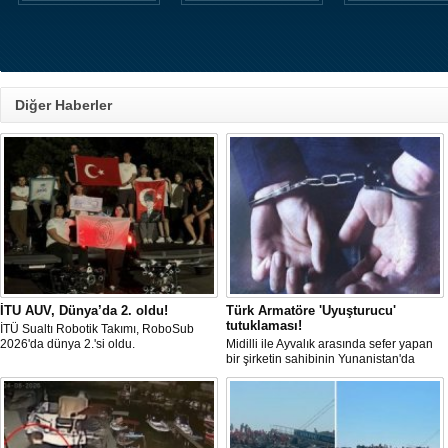
Diğer Haberler
İTU AUV, Dünya’da 2. oldu!
Türk Armatöre 'Uyuşturucu'
tutuklaması!
İTÜ Sualtı Robotik Takımı, RoboSub
2026'da dünya 2.'si oldu.
Midilli ile Ayvalık arasında sefer yapan
bir şirketin sahibinin Yunanistan'da
tutuklandığı bildirildi.