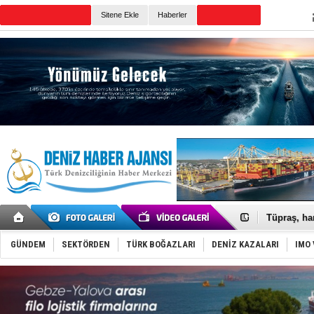
Sitene Ekle
Haberler
Günün Haberleri
Anadolu Te
Derince, I
Tüpraş, ha
İTU AUV, D
LNG taşıma
GÜNDEM
SEKTÖRDEN
TÜRK BOĞAZLARI
DENİZ KAZALARI
IMO 
PROYAD, yat
Türkiye-Ir
Türk Armat
Deniz turi
DÖDER, 28.