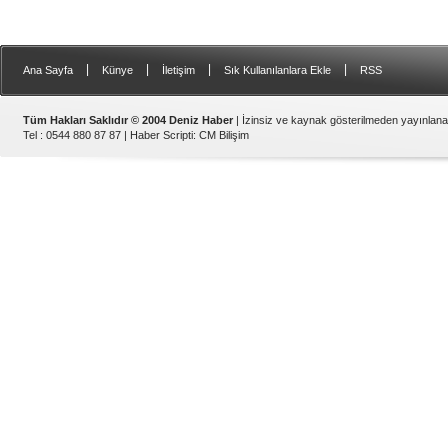
|
|
|
|
Ana Sayfa
Künye
İletişim
Sık Kullanılanlara Ekle
RSS
Tüm Hakları Saklıdır © 2004 Deniz Haber
| İzinsiz ve kaynak gösterilmeden yayınlan
Tel : 0544 880 87 87 |
Haber Scripti
:
CM Bilişim