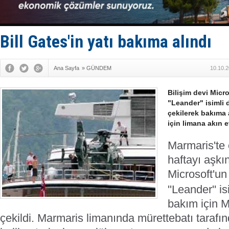
Fairline, T
Baltık Deni
Runit kubb
Limana dad
Bill Gates'in yatı bakıma alındı
Türk Loydu
Ana Sayfa
»
GÜNDEM
10.10.2
Bilişim devi Micro
"Leander" isimli 
çekilerek bakıma 
için limana akın et
Marmaris'te e
haftayı aşkın
Microsoft'un 
''Leander'' i
bakım için 
çekildi.
Marmaris limanında mürettebatı tarafın