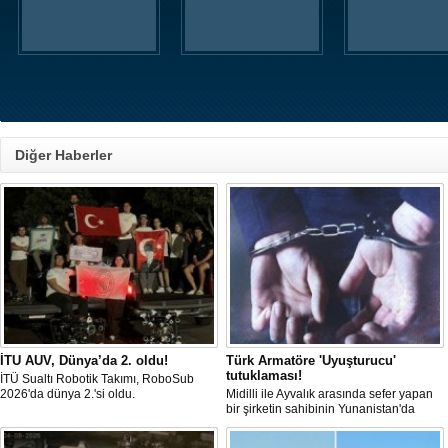
Diğer Haberler
İTU AUV, Dünya’da 2. oldu!
Türk Armatöre 'Uyuşturucu'
tutuklaması!
İTÜ Sualtı Robotik Takımı, RoboSub
2026'da dünya 2.'si oldu.
Midilli ile Ayvalık arasında sefer yapan
bir şirketin sahibinin Yunanistan'da
tutuklandığı bildirildi.