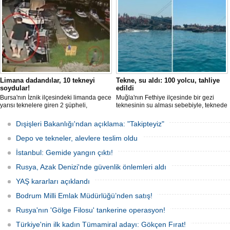
Limana dadandılar, 10 tekneyi
Tekne, su aldı: 100 yolcu, tahliye
soydular!
edildi
Bursa'nın İznik ilçesindeki limanda gece
Muğla'nın Fethiye ilçesinde bir gezi
yarısı teknelere giren 2 şüpheli,
teknesinin su alması sebebiyle, teknede
elektronik cihazlar ve değerli eşyalar
bulunan 100 yolcu tahliye edildi,
çaldı. Olay, güvenlik kameralarına
teknenin batmaması için bölgede
Dışişleri Bakanlığı'ndan açıklama: "Takipteyiz"
yansıdı, tekne sahiplerinin ihbarıyla
kurtarma çalışması başlatıldı.
jandarma inceleme başlattı.
Depo ve tekneler, alevlere teslim oldu
İstanbul: Gemide yangın çıktı!
Rusya, Azak Denizi'nde güvenlik önlemleri aldı
YAŞ kararları açıklandı
Bodrum Milli Emlak Müdürlüğü’nden satış!
Rusya'nın 'Gölge Filosu' tankerine operasyon!
Türkiye'nin ilk kadın Tümamiral adayı: Gökçen Fırat!