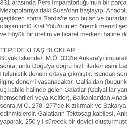
331 arasında Pers İmparatorluğu'nun bir parça
Mezopotamya'daki Susa'dan başlayıp, Anadol
geçtikten sonra Sardis'te son bulan ve burada
ulaşan ünlü Kral Yolu'nun en önemli menzil şeh
ve büyük bir üretim ve ticaret merkezi haline 
TEPEDEKİ TAŞ BLOKLAR
Büyük İskender, M.Ö. 333'te Ankara'yı imparat
sonra, ünlü Doğu'ya doğru hızlı ilerlemesini b
Helenistik dönem ortaya çıkmıştır. Bundan son
ilginç dönemi yaşanacaktır. Gallia'dan (bugün
üç kabile halinde gelen Galatlar (Galyalılar yan
hemşehrileri veya Keltler), Balkanlar'dan Anad
sonra,M.Ö. 278- 277'de Kızılırmak ve Sakarya y
edinmişlerdir. Galatların Tektosag kabilesi, A
yaparak, 250 yıl sürecek bir devlet oluşturmuştu