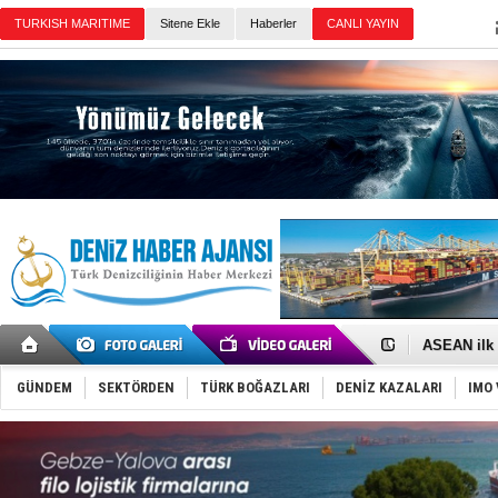
Sitene Ekle
Haberler
Günün Haberleri
D-Marin, A
Van’da inş
ASEAN ilk 
TAYK - Eke
İstanbul v
GÜNDEM
SEKTÖRDEN
TÜRK BOĞAZLARI
DENİZ KAZALARI
IMO 
TEKNOFEST 
Tersane işç
İngiliz akt
FESCO, Kar
DESE, BIMC