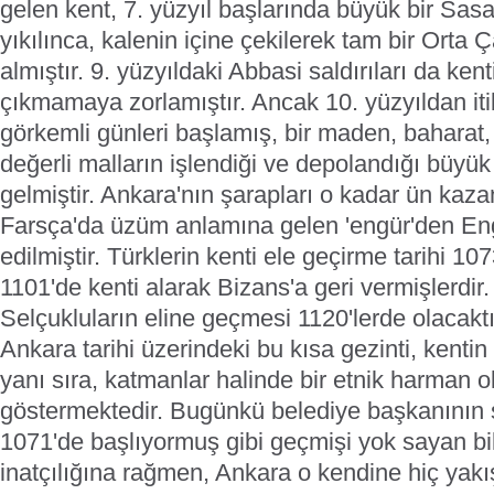
gelen kent, 7. yüzyıl başlarında büyük bir Sasan
yıkılınca, kalenin içine çekilerek tam bir Orta
almıştır. 9. yüzyıldaki Abbasi saldırıları da ke
çıkmamaya zorlamıştır. Ancak 10. yüzyıldan it
görkemli günleri başlamış, bir maden, baharat, f
değerli malların işlendiği ve depolandığı büyük 
gelmiştir. Ankara'nın şarapları o kadar ün kazan
Farsça'da üzüm anlamına gelen 'engür'den Eng
edilmiştir. Türklerin kenti ele geçirme tarihi 10
1101'de kenti alarak Bizans'a geri vermişlerdir.
Selçukluların eline geçmesi 1120'lerde olacakt
Ankara tarihi üzerindeki bu kısa gezinti, kentin
yanı sıra, katmanlar halinde bir etnik harman 
göstermektedir. Bugünkü belediye başkanının s
1071'de başlıyormuş gibi geçmişi yok sayan bil
inatçılığına rağmen, Ankara o kendine hiç yak