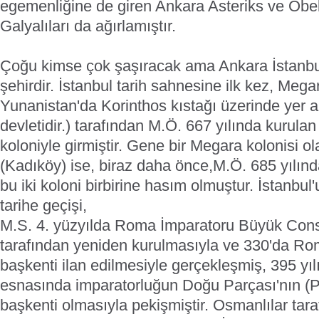
egemenliğine de giren Ankara Asteriks ve Obeli
Galyalıları da ağırlamıştır.
Çoğu kimse çok şaşıracak ama Ankara İstanbul
şehirdir. İstanbul tarih sahnesine ilk kez, Mega
Yunanistan'da Korinthos kıstağı üzerinde yer al
devletidir.) tarafından M.Ö. 667 yılında kurulan
koloniyle girmiştir. Gene bir Megara kolonisi 
(Kadıköy) ise, biraz daha önce,M.Ö. 685 yılın
bu iki koloni birbirine hasım olmuştur. İstanbul
tarihe geçişi,
M.S. 4. yüzyılda Roma İmparatoru Büyük Cons
tarafından yeniden kurulmasıyla ve 330'da Ro
başkenti ilan edilmesiyle gerçekleşmiş, 395 yı
esnasında imparatorluğun Doğu Parçası'nın (Pa
başkenti olmasıyla pekişmiştir. Osmanlılar tara