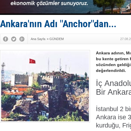
GİMBİRDER 
35 milyon T
İnsansız c
Yüzyıl son
Ankara'nın Adı "Anchor"dan...
Anadolu Te
Ana Sayfa
»
GÜNDEM
27.08.2
Ankara adının, Mıs
bu kente getiren 
sözünden geldiği 
değerlendirildi.
İç Anadolu
Bir Ankar
İstanbul 2 bin
Ankara ise 3 
kurduğu, Fri