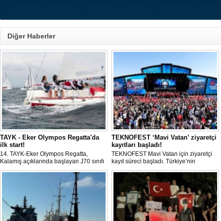
Diğer Haberler
TAYK - Eker Olympos Regatta'da
TEKNOFEST ‘Mavi Vatan’ ziyaretçi
ilk start!
kayıtları başladı!
14. TAYK-Eker Olympos Regatta,
TEKNOFEST Mavi Vatan için ziyaretçi
Kalamış açıklarında başlayan J70 sınıfı
kayıt süreci başladı. Türkiye’nin
yarışlarıyla ilk startını verdi. İstanbul'u 10
denizcilik ve savunma teknolojilerine
gün boyunca yelken coşkusuyla
odaklanan etkinliği, 20-23 Ağustos
buluşturacak organizasyonun ilk
tarihleri arasında Gölcük Tersanesi
gününde 9 tekne rüzgârla buluştu.
Komutanlığı’nda gerçekleştirilecek.