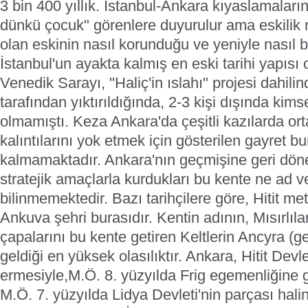
3 bin 400 yıllık. İstanbul-Ankara kıyaslamalar
dünkü çocuk" görenlere duyurulur ama eskilik m
olan eskinin nasıl korunduğu ve yeniyle nasıl büt
İstanbul'un ayakta kalmış en eski tarihi yapısı
Venedik Sarayı, "Haliç'in ıslahı" projesi dahili
tarafından yıktırıldığında, 2-3 kişi dışında kims
olmamıştı. Keza Ankara'da çeşitli kazılarda o
kalıntılarını yok etmek için gösterilen gayret 
kalmamaktadır. Ankara'nın geçmişine geri döneli
stratejik amaçlarla kurdukları bu kente ne ad ve
bilinmemektedir. Bazı tarihçilere göre, Hitit me
Ankuva şehri burasıdır. Kentin adının, Mısırlıl
çapalarını bu kente getiren Keltlerin Ancyra (
geldiği en yüksek olasılıktır. Ankara, Hitit Devl
ermesiyle,M.Ö. 8. yüzyılda Frig egemenliğine g
M.Ö. 7. yüzyılda Lidya Devleti'nin parçası hal