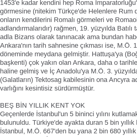
1453'e kadar kendini hep Roma İmparatorluğu'
görmesine (nitekim Türkçe'de Helenlere Rum d
onların kendilerini Romalı görmeleri ve Romaoi
adlandırmalarıdır) rağmen, 19. yüzyılda Batılı tar
adla Bizans olarak tanınacak ama bundan habe
Ankara'nın tarih sahnesine çıkması ise, M.Ö. 14
döneminde meydana gelmiştir. Hattuşa'ya (Boğa
başkenti) çok yakın olan Ankara, daha o tarihl
haline gelmiş ve İç Anadolu'ya M.Ö. 3. yüzyıld
(Galatların) Tektosag kabilesinin ona Ancyra 
varlığını kesintisiz sürdürmüştür.
BEŞ BİN YILLIK KENT YOK
Geçenlerde İstanbul'un 5 bininci yılını kutlamak
bulunuldu. Türkiye'de ayakta duran 5 bin yıllık 
İstanbul, M.Ö. 667'den bu yana 2 bin 680 yıllık 