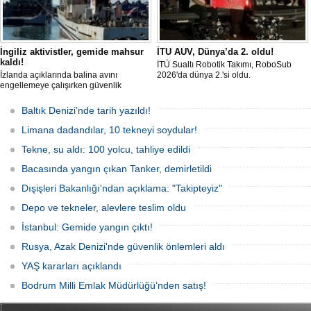
İngiliz aktivistler, gemide mahsur
İTU AUV, Dünya’da 2. oldu!
kaldı!
İTÜ Sualtı Robotik Takımı, RoboSub
İzlanda açıklarında balina avını
2026'da dünya 2.'si oldu.
engellemeye çalışırken güvenlik
güçlerince durdurulan Bandero adlı
protesto gemisindeki 21 çevre aktivisti,
Baltık Denizi'nde tarih yazıldı!
günlerdir gemiden çıkmalarına izin
verilmediğini ve temel haklarının ihlal
Limana dadandılar, 10 tekneyi soydular!
edildiğini öne sürdü. Mürettebatta iki
Britanyalı aktivist de bulunuyor.
Tekne, su aldı: 100 yolcu, tahliye edildi
Bacasında yangın çıkan Tanker, demirletildi
Dışişleri Bakanlığı'ndan açıklama: "Takipteyiz"
Depo ve tekneler, alevlere teslim oldu
İstanbul: Gemide yangın çıktı!
Rusya, Azak Denizi'nde güvenlik önlemleri aldı
YAŞ kararları açıklandı
Bodrum Milli Emlak Müdürlüğü’nden satış!