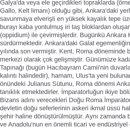
Galya'da veya ele geçirdikleri topraklarda (örn
Gallo, Kelt limanı) olduğu gibi, Ankara'daki yerl
savunmaya elverişli en yüksek kayalık tepe üz
burayı kaba yontulmuş iri taş bloklardan oluşan
(oppidium) ile çevirmişlerdir. Bugünkü Ankara 
sürdürmektedir. Ankara'daki Galat egemenliğ
yılında son vermiştir. Kent, Roma döneminde bi
merkezi olarak çok gelişmiştir. Günümüze kad
Tapınağı (bugün Hacıbayram Camii'nin duvarlar
kalıntı halindedir), hamam, Ulus'ta yeni bulunan 
önündeki Julianus Sütunu, Roma dönemi Anka
tanıklık etmektedirler. İmparatorluğun ikiye böl
Bizans adını verecekleri Doğu Roma İmparator
devletin doğu seferlerinin askeri ikmal üssü hali
şehir haline dönüştürülmüştür. Aynı zamanda b
ve Anadolu'nun en önemli ticari ve endüstriyel 