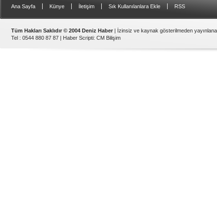
|
|
|
|
Ana Sayfa
Künye
İletişim
Sık Kullanılanlara Ekle
RSS
Tüm Hakları Saklıdır © 2004 Deniz Haber
| İzinsiz ve kaynak gösterilmeden yayınlan
Tel : 0544 880 87 87 |
Haber Scripti
:
CM Bilişim