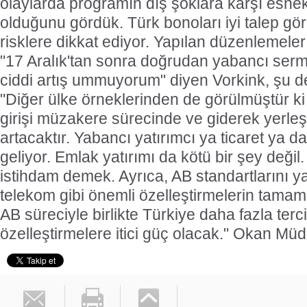
olaylarda programın dış şoklara karşı esnek
olduğunu gördük. Türk bonoları iyi talep g
risklere dikkat ediyor. Yapılan düzenlemeler 
"17 Aralık'tan sonra doğrudan yabancı ser
ciddi artış ummuyorum" diyen Vorkink, şu d
"Diğer ülke örneklerinden de görülmüştür k
girişi müzakere sürecinde ve giderek yerl
artacaktır. Yabancı yatırımcı ya ticaret ya d
geliyor. Emlak yatırımı da kötü bir şey değil
istihdam demek. Ayrıca, AB standartlarını ya
telekom gibi önemli özelleştirmelerin tama
AB süreciyle birlikte Türkiye daha fazla terc
özelleştirmelere itici güç olacak."
Okan Müde