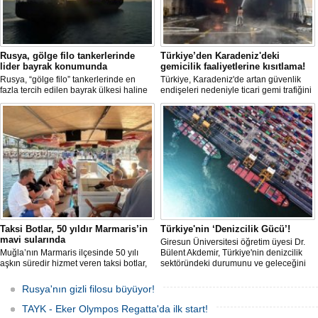
Rusya, gölge filo tankerlerinde
Türkiye’den Karadeniz'deki
lider bayrak konumunda
gemicilik faaliyetlerine kısıtlama!
Rusya, “gölge filo” tankerlerinde en
Türkiye, Karadeniz'de artan güvenlik
fazla tercih edilen bayrak ülkesi haline
endişeleri nedeniyle ticari gemi trafiğini
geldi. Yaptırım baskısının artmasıyla
kısıtlamaya başladı. Bu durum,
birlikte çok sayıda tanker Rus bayrağına
bölgedeki gıda güvenliğini tehdit ediyor.
geçerken, bu durum küresel denizcilik
yaptırımlarının uygulanması açısından
yeni bir tablo ortaya koyuyor.
Taksi Botlar, 50 yıldır Marmaris’in
Türkiye'nin ‘Denizcilik Gücü’!
mavi sularında
Giresun Üniversitesi öğretim üyesi Dr.
Muğla’nın Marmaris ilçesinde 50 yılı
Bülent Akdemir, Türkiye'nin denizcilik
aşkın süredir hizmet veren taksi botlar,
sektöründeki durumunu ve geleceğini
hem ulaşım hem de turistik gezi
değerlendirdi.
amacıyla kullanılmaya devam ediyor.
Rusya'nın gizli filosu büyüyor!
TAYK - Eker Olympos Regatta'da ilk start!