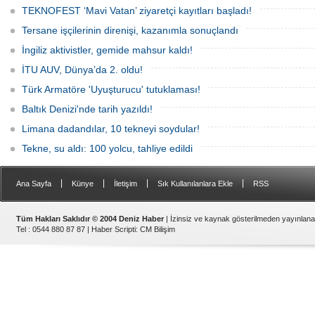
TEKNOFEST ‘Mavi Vatan’ ziyaretçi kayıtları başladı!
Tersane işçilerinin direnişi, kazanımla sonuçlandı
İngiliz aktivistler, gemide mahsur kaldı!
İTU AUV, Dünya’da 2. oldu!
Türk Armatöre 'Uyuşturucu' tutuklaması!
Baltık Denizi'nde tarih yazıldı!
Limana dadandılar, 10 tekneyi soydular!
Tekne, su aldı: 100 yolcu, tahliye edildi
|
|
|
|
Ana Sayfa
Künye
İletişim
Sık Kullanılanlara Ekle
RSS
Tüm Hakları Saklıdır © 2004 Deniz Haber
| İzinsiz ve kaynak gösterilmeden yayınlan
Tel : 0544 880 87 87 |
Haber Scripti
:
CM Bilişim