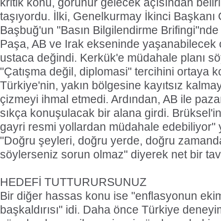
kritik konu, görünür gelecek açısından belirl
taşıyordu. İlki, Genelkurmay İkinci Başkanı 
Başbuğ'un "Basın Bilgilendirme Brifingi"nde 
Paşa, AB ve Irak ekseninde yaşanabilecek o
ustaca değindi. Kerkük'e müdahale planı söyl
"Çatışma değil, diplomasi" tercihini ortaya
Türkiye'nin, yakın bölgesine kayıtsız kalmay
çizmeyi ihmal etmedi. Ardından, AB ile paz
sıkça konuşulacak bir alana girdi. Brüksel'i
gayri resmi yollardan müdahale edebiliyor"
"Doğru şeyleri, doğru yerde, doğru zamanda
söylerseniz sorun olmaz" diyerek net bir tavı
HEDEFİ TUTTURURSUNUZ
Bir diğer hassas konu ise "enflasyonun eki
başkaldırısı" idi. Daha önce Türkiye deneyi