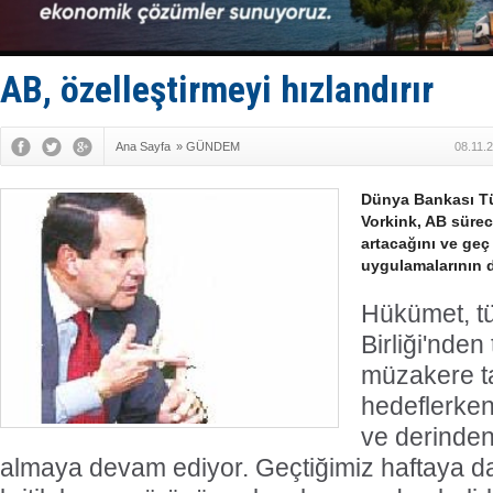
Rusya'nın g
Keşfedildi
D-Marin, A
Van’da inş
AB, özelleştirmeyi hızlandırır
Ana Sayfa
»
GÜNDEM
08.11.
Dünya Bankası Tü
Vorkink, AB süreci
artacağını ve geç
uygulamalarının d
Hükümet, tü
Birliği'nden
müzakere ta
hedeflerken
ve derinden
almaya devam ediyor. Geçtiğimiz haftaya da