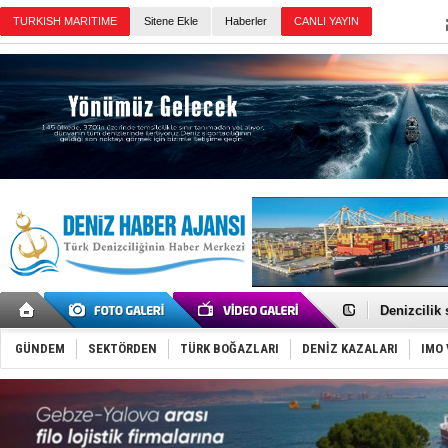
Sitene Ekle
Haberler
Günün Haberleri
Rusya, göl
Enejota ti
Denizcilik
Türkiye’den
‘14. Olymp
Taksi Botla
GÜNDEM
SEKTÖRDEN
TÜRK BOĞAZLARI
DENİZ KAZALARI
IMO 
TÜRKLİM Ba
SOCAR da M
Türkiye'nin
Dünyanın e
Hürmüz’de