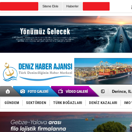
TURKISH MARITIME
Sitene Ekle
Haberler
CANLI YAYIN
Günün Haberleri
Yüzyıl son
Anadolu Te
Derince, I
Tüpraş, ha
İTU AUV, D
GÜNDEM
SEKTÖRDEN
TÜRK BOĞAZLARI
DENİZ KAZALARI
IMO 
LNG taşıma
PROYAD, yat
Türkiye-Ir
Türk Armat
Deniz turi