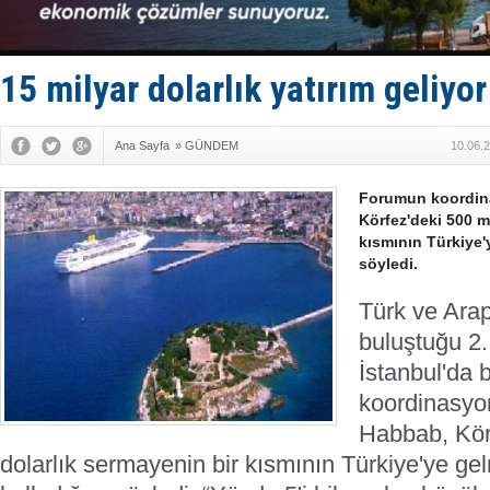
DÖDER, 28.
Fairline, T
Baltık Deni
Runit kubb
15 milyar dolarlık yatırım geliyor
Limana dad
Ana Sayfa
»
GÜNDEM
10.06.
Forumun koordin
Körfez'deki 500 m
kısmının Türkiye'y
söyledi.
Türk ve Arap
buluştuğu 2
İstanbul'da 
koordinasy
Habbab, Kör
dolarlık sermayenin bir kısmının Türkiye'ye gel