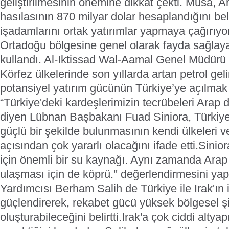
geliştirilmesinin önemine dikkat çekti. Musa, A
hasılasının 870 milyar dolar hesaplandığını bel
işadamlarını ortak yatırımlar yapmaya çağırıy
Ortadoğu bölgesine genel olarak fayda sağlayaca
kullandı. Al-Iktissad Wal-Aamal Genel Müdürü
Körfez ülkelerinde son yıllarda artan petrol geli
potansiyel yatırım gücünün Türkiye’ye açılmak i
“Türkiye'deki kardeşlerimizin tecrübeleri Arap dü
diyen Lübnan Başbakanı Fuad Siniora, Türkiye'
güçlü bir şekilde bulunmasının kendi ülkeleri ve
açısından çok yararlı olacağını ifade etti.
Sinior
için önemli bir su kaynağı. Aynı zamanda Arap 
ulaşması için de köprü.'' değerlendirmesini ya
Yardımcısı Berham Salih de Türkiye ile Irak'ın iş
güçlendirerek, rekabet gücü yüksek bölgesel şi
oluşturabileceğini belirtti.
Irak'a çok ciddi altyap