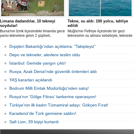
Limana dadandılar, 10 tekneyi
Tekne, su aldı: 100 yolcu, tahliye
soydular!
edildi
Bursa'nın İznik ilçesindeki limanda gece
Muğla'nın Fethiye ilçesinde bir gezi
yarısı teknelere giren 2 şüpheli,
teknesinin su alması sebebiyle, teknede
elektronik cihazlar ve değerli eşyalar
bulunan 100 yolcu tahliye edildi,
çaldı. Olay, güvenlik kameralarına
teknenin batmaması için bölgede
Dışişleri Bakanlığı'ndan açıklama: "Takipteyiz"
yansıdı, tekne sahiplerinin ihbarıyla
kurtarma çalışması başlatıldı.
jandarma inceleme başlattı.
Depo ve tekneler, alevlere teslim oldu
İstanbul: Gemide yangın çıktı!
Rusya, Azak Denizi'nde güvenlik önlemleri aldı
YAŞ kararları açıklandı
Bodrum Milli Emlak Müdürlüğü’nden satış!
Rusya'nın 'Gölge Filosu' tankerine operasyon!
Türkiye'nin ilk kadın Tümamiral adayı: Gökçen Fırat!
Karadeniz'de Türk gemisine saldırı!
Safi Lion, 39 kişiyi kurtardı