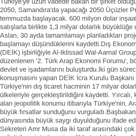
Türkiye'ye uzun vadede bakan bir şirket olduğun
2050, Samandıra'da yapacağı 2050 Üçüzler Pro
temmuzda başlayacak. 600 milyon dolar inşaat 
satışlarla birlikte 1,3 milyar dolarlık büyüklüğe
Aslan, 30 ayda tamamlamayı planladıkları proje
başlamayı düşündüklerini kaydetti.
Dış Ekonomik
(DEİK) işbirliğiyle Al-Iktissad Wal-Aamal Group
düzenlenen ‘2. Türk Arap Ekonomi Forumu', b
devlet ve işadamlarını buluşturdu.
İki gün süre
konuşmasını yapan DEİK İcra Kurulu Başkanı R
Türkiye'nin dış ticaret hacminin 17 milyar dolar
ülkeleriyle gerçekleştirildiğini kaydetti. Yırcalı,
alan jeopolitik konumu itibarıyla Türkiye'nin, A
büyük fırsatlar sunduğunu vurguladı.
Başbakan
dünyasında büyük saygı duyulduğunu ifade ede
Sekreteri Amr Musa da iki taraf arasındaki çok 