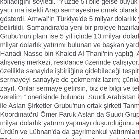
kolladığını söyledi.
“Yüzde 5'i bile gelse büyük
yatırıma istekli Arap sermayesine örnek olarak 
gösterdi.
Amwal’in Türkiye'de 5 milyar dolarlık
belirtildi. Samandıra'da yeni bir projeye hazır
Grubu'nun planı ise 5 yıl içinde 10 milyar dolar
milyar dolarlık yatırımı bulunan ve başkan yar
Hanadi Nasse bin Khaled Al Thani'nin yaptığı A
alışveriş merkezi, residance üzerinde çalışıyor
özellikle sanayide işbirliğine gidebileceği tesp
sermayeyi sanayiye de çekmemiz lazım; çünkü
zayıf. Onlar sermaye getirsin, biz de bilgi ve te
verelim.” önerisinde bulundu.
Suudi Arabistan 
ile Aslan Şirketler Grubu'nun ortak şirketi Tan
Koordinatörü Ömer Faruk Aslan da Suudi Grup’
milyar dolarlık yatırım yapmayı düşündüğünü a
Ürdün ve Lübnan'da da gayrimenkul yatırımları