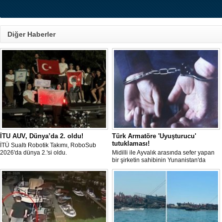
Diğer Haberler
İTU AUV, Dünya’da 2. oldu!
Türk Armatöre 'Uyuşturucu'
tutuklaması!
İTÜ Sualtı Robotik Takımı, RoboSub
2026'da dünya 2.'si oldu.
Midilli ile Ayvalık arasında sefer yapan
bir şirketin sahibinin Yunanistan'da
tutuklandığı bildirildi.