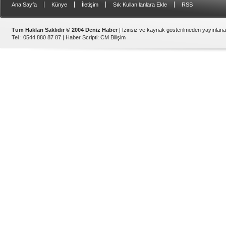
|
|
|
|
Ana Sayfa
Künye
İletişim
Sık Kullanılanlara Ekle
RSS
Tüm Hakları Saklıdır © 2004 Deniz Haber
| İzinsiz ve kaynak gösterilmeden yayınlan
Tel : 0544 880 87 87 |
Haber Scripti
:
CM Bilişim