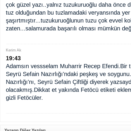
çok güzel yazı..yalnız tuzukuruoğlu daha önce
tuz olduğundan bu tuzlamadaki veryansında yer 
şaşırtmıştır...tuzukuruoğlunun tuzu çok evvel ko
zaten...salamurada başarılı olması mümkün deği
Kerim Ak
19:43
Adamsın vessselam Muharrir Recep Efendi.Bir tek
Seyrü Sefain Nazırlığı'ndaki peşkeş ve soygunu
Nazırlığı'nı, Seyrü Sefain Çiftliği diyerek yazsay
olacakmış.Dikkat et yakında Fetöcü etiketi ekle
gizli Fetöcüler.
Yazarın Diğer Yazıları