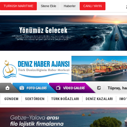
Sitene Ekle
Haberler
Günün Haberleri
Anadolu Te
Derince, I
Tüpraş, ha
İTU AUV, D
LNG taşıma
GÜNDEM
SEKTÖRDEN
TÜRK BOĞAZLARI
DENİZ KAZALARI
IMO 
PROYAD, yat
Türkiye-Ir
Türk Armat
Deniz turi
DÖDER, 28.