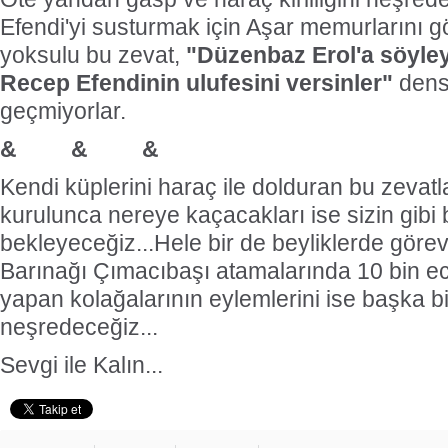
Efendi'yi susturmak için Aşar memurlarını g
yoksulu bu zevat,
"Düzenbaz Erol'a söyley
Recep Efendinin ulufesini versinler"
dens
geçmiyorlar.
& & &
Kendi küplerini haraç ile dolduran bu zevatl
kurulunca nereye kaçacakları ise sizin gibi
bekleyeceğiz...Hele bir de beyliklerde göre
Barınağı Çımacıbaşı atamalarında 10 bin ecn
yapan kolağalarının eylemlerini ise başka b
neşredeceğiz...
Sevgi ile Kalın...