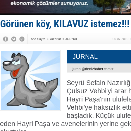
Fairline, T
Baltık Deni
Runit kubb
Limana dad
Görünen köy, KILAVUZ istemez!!!
Türk Loydu
Ana Sayfa
»
Yazarlar
»
JURNAL
05.07.2019 1
JURNAL
jurnal@denizhaber.com.tr
Seyrü Sefain Nazırlığ
Çulsuz Vehbi'yi arar 
Hayri Paşa'nın ulufel
Vehbi'ye haksızlık et
başladık. Küçük ulufe
eden Hayri Paşa ve avenelerinin yerine gel