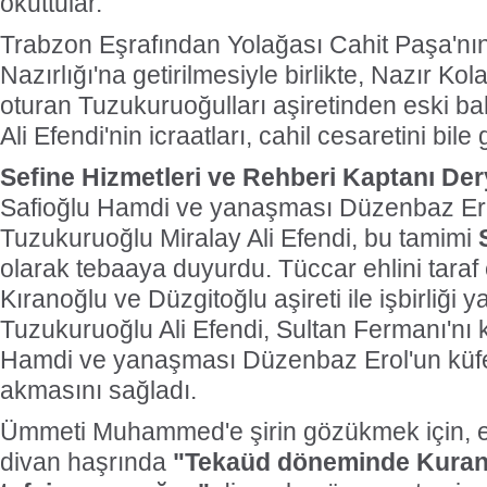
okuttular.
Trabzon Eşrafından Yolağası Cahit Paşa'nı
Nazırlığı'na getirilmesiyle birlikte, Nazır K
oturan Tuzukuruoğulları aşiretinden eski bah
Ali Efendi'nin icraatları, cahil cesaretini bile
Sefine Hizmetleri ve Rehberi Kaptanı De
Safioğlu Hamdi ve yanaşması Düzenbaz Erol
Tuzukuruoğlu Miralay Ali Efendi, bu tamimi
olarak tebaaya duyurdu. Tüccar ehlini taraf
Kıranoğlu ve Düzgitoğlu aşireti ile işbirliği
Tuzukuruoğlu Ali Efendi, Sultan Fermanı'nı 
Hamdi ve yanaşması Düzenbaz Erol'un küfes
akmasını sağladı.
Ümmeti Muhammed'e şirin gözükmek için, eşra
divan haşrında
"Tekaüd döneminde Kuran