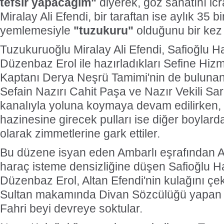
tefsir yapacağım"
diyerek, göz sanatını i
Miralay Ali Efendi, bir taraftan ise aylık 35 
yemlemesiyle
"tuzukuru"
olduğunu bir kez 
Tuzukuruoğlu Miralay Ali Efendi, Safioğlu
Düzenbaz Erol ile hazırladıkları Sefine Hizm
Kaptanı Derya Neşrü Tamimi'nin de bulunan 
Sefain Nazırı Cahit Paşa ve Nazır Vekili Sa
kanalıyla yoluna koymaya devam edilirken, 
hazinesine girecek pulları ise diğer boylard
olarak zimmetlerine gark ettiler.
Bu düzene isyan eden Ambarlı eşrafından Al
haraç isteme densizliğine düşen Safioğlu 
Düzenbaz Erol, Altan Efendi'nin kulağını ç
Sultan makamında Divan Sözcülüğü yapan K
Fahri beyi devreye soktular.