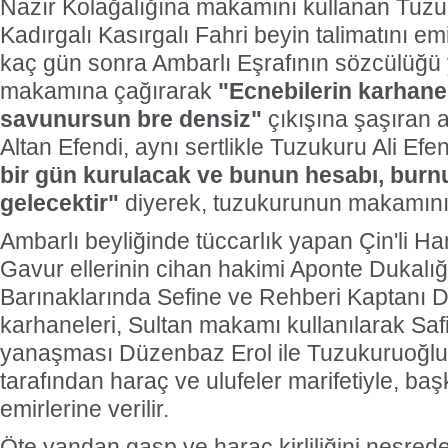
Nazır Kolağalığına makamını kullanan Tuzuk
Kadırgalı Kasırgalı Fahri beyin talimatını emi
kaç gün sonra Ambarlı Eşrafının sözcülüğü 
makamına çağırarak
"Ecnebilerin karhane
savunursun bre densiz"
çıkışına şaşıran 
Altan Efendi, aynı sertlikle Tuzukuru Ali Efe
bir gün kurulacak ve bunun hesabı, burnu
gelecektir"
diyerek, tuzukurunun makamını 
Ambarlı beyliğinde tüccarlık yapan Çin'li Ha
Gavur ellerinin cihan hakimi Aponte Dukalığ
Barınaklarında Sefine ve Rehberi Kaptanı D
karhaneleri, Sultan makamı kullanılarak Sa
yanaşması Düzenbaz Erol ile Tuzukuruoğlu 
tarafından haraç ve ulufeler marifetiyle, baş
emirlerine verilir.
Öte yandan gasp ve haraç kirliliğini neşre